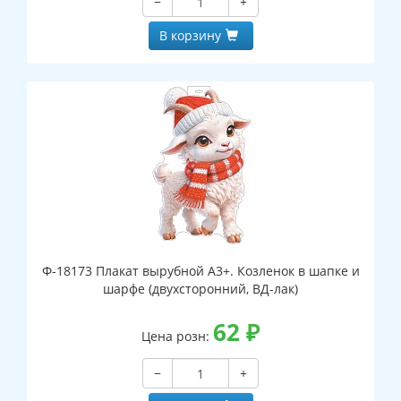
−
+
В корзину
Ф-18173 Плакат вырубной А3+. Козленок в шапке и
шарфе (двухсторонний, ВД-лак)
62
₽
Цена розн:
−
+