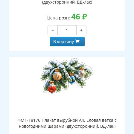
(двухсторонний, ВД-лак)
46
₽
Цена розн:
−
+
В корзину
ФМ1-18176 Плакат вырубной А4. Еловая ветка с
новогодними шарами (двухсторонний, ВД-лак)