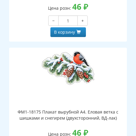
46
₽
Цена розн:
−
+
В корзину
ФМ1-18175 Плакат вырубной А4. Еловая ветка с
шишками и снегирем (двухсторонний, ВД-лак)
46
₽
Цена розн: