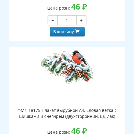
46
₽
Цена розн:
−
+
В корзину
ФМ1-18175 Плакат вырубной А4. Еловая ветка с
шишками и снегирем (двухсторонний, ВД-лак)
46
₽
Цена розн: