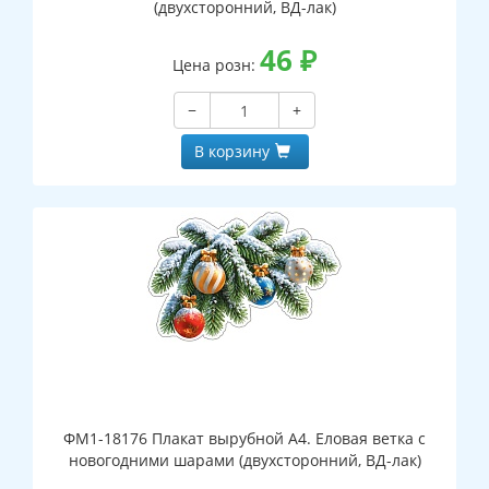
(двухсторонний, ВД-лак)
46
₽
Цена розн:
−
+
В корзину
ФМ1-18176 Плакат вырубной А4. Еловая ветка с
новогодними шарами (двухсторонний, ВД-лак)