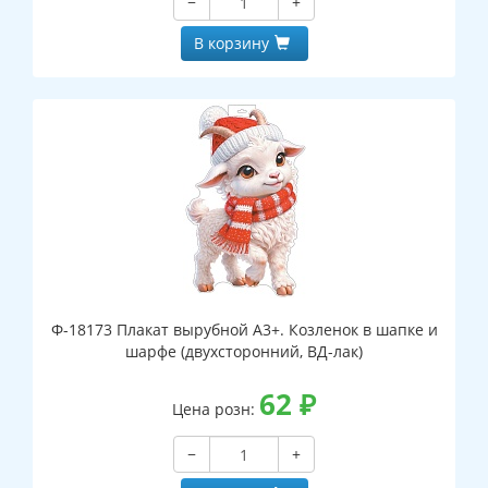
−
+
В корзину
Ф-18173 Плакат вырубной А3+. Козленок в шапке и
шарфе (двухсторонний, ВД-лак)
62
₽
Цена розн:
−
+