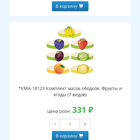
В корзину
*КМА-18123 Комплект масок-ободков. Фрукты и
ягоды (7 видов)
331
₽
Цена розн:
−
+
В корзину