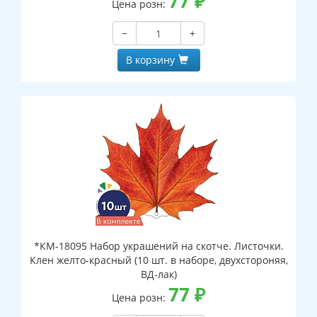
77
₽
Цена розн:
−
+
В корзину
*КМ-18095 Набор украшений на скотче. Листочки.
Клен желто-красный (10 шт. в наборе, двухстороняя,
ВД-лак)
77
₽
Цена розн: