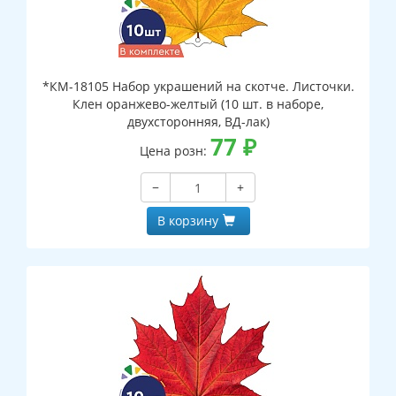
*КМ-18105 Набор украшений на скотче. Листочки.
Клен оранжево-желтый (10 шт. в наборе,
двухсторонняя, ВД-лак)
77
₽
Цена розн:
−
+
В корзину