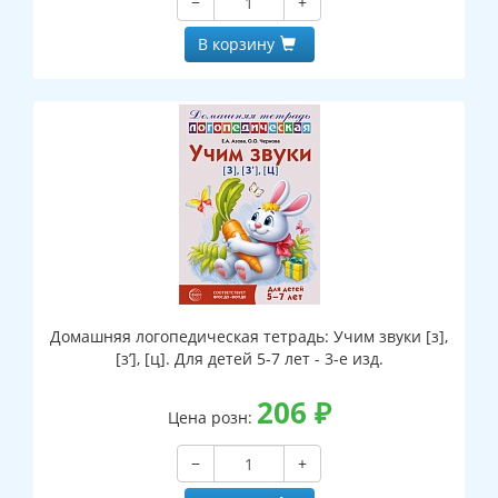
−
+
В корзину
Домашняя логопедическая тетрадь: Учим звуки [з],
[з’], [ц]. Для детей 5-7 лет - 3-е изд.
206
₽
Цена розн:
−
+