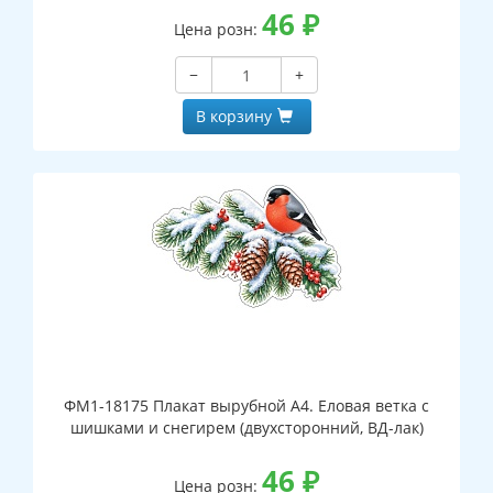
46
₽
Цена розн:
−
+
В корзину
ФМ1-18175 Плакат вырубной А4. Еловая ветка с
шишками и снегирем (двухсторонний, ВД-лак)
46
₽
Цена розн: