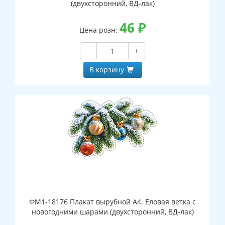
(двухсторонний, ВД-лак)
46
₽
Цена розн:
−
+
В корзину
ФМ1-18176 Плакат вырубной А4. Еловая ветка с
новогодними шарами (двухсторонний, ВД-лак)