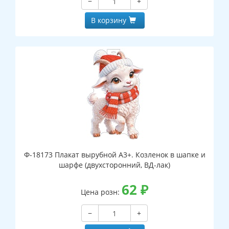
−
+
В корзину
Ф-18173 Плакат вырубной А3+. Козленок в шапке и
шарфе (двухсторонний, ВД-лак)
62
₽
Цена розн:
−
+