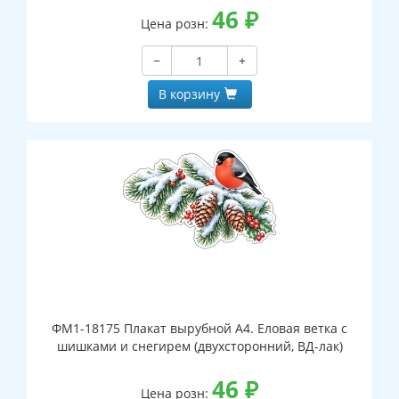
46
₽
Цена розн:
−
+
В корзину
ФМ1-18175 Плакат вырубной А4. Еловая ветка с
шишками и снегирем (двухсторонний, ВД-лак)
46
₽
Цена розн: