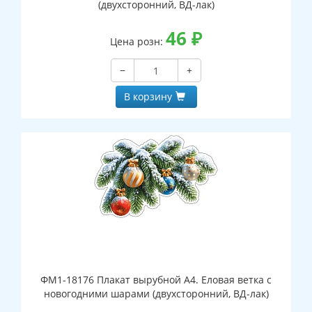
(двухсторонний, ВД-лак)
46
₽
Цена розн:
−
+
В корзину
ФМ1-18176 Плакат вырубной А4. Еловая ветка с
новогодними шарами (двухсторонний, ВД-лак)