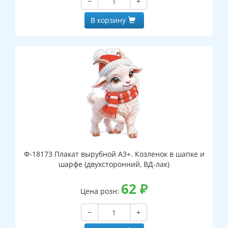
−
+
В корзину
Ф-18173 Плакат вырубной А3+. Козленок в шапке и
шарфе (двухсторонний, ВД-лак)
62
₽
Цена розн:
−
+