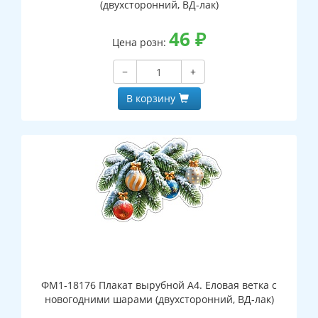
(двухсторонний, ВД-лак)
46
₽
Цена розн:
−
+
В корзину
ФМ1-18176 Плакат вырубной А4. Еловая ветка с
новогодними шарами (двухсторонний, ВД-лак)