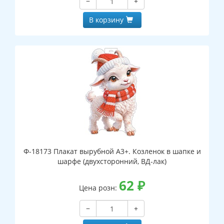
−
+
В корзину
Ф-18173 Плакат вырубной А3+. Козленок в шапке и
шарфе (двухсторонний, ВД-лак)
62
₽
Цена розн:
−
+