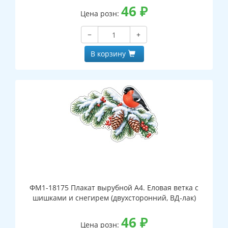
46
₽
Цена розн:
−
+
В корзину
ФМ1-18175 Плакат вырубной А4. Еловая ветка с
шишками и снегирем (двухсторонний, ВД-лак)
46
₽
Цена розн: