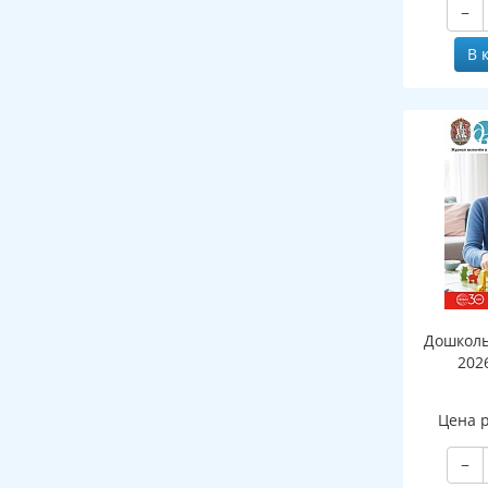
−
В 
Дошколь
202
Цена 
−