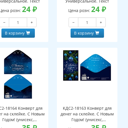
ниверсальное. Текст
Универсальное. Текст
24
₽
24
₽
Цена розн:
Цена розн:
−
+
−
+
В корзину
В корзину
С2-18164 Конверт для
КДС2-18163 Конверт для
г на склейке. С Новым
денег на склейке. С Новым
Годом! (унисекс,
Годом! (унисекс,
серебряная фольга)
35
₽
серебряная фольга)
35
₽