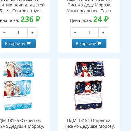
витию речи для детей
Письмо Деду Морозу.
5 лет. Соответствует
Универсальное. Текст
ОС ДО - 3-е изд испр.
236
₽
24
₽
ена розн:
Цена розн:
−
+
−
+
В корзину
В корзину
ДМ-18155 Открытка.
ПДМ-18154 Открытка.
ьмо Дедушке Морозу.
Письмо Дедушке Морозу.