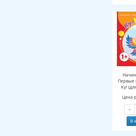
Начин
Первые 
Ку! (дл
Цена 
−
В 