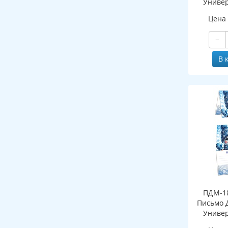
Универ
Цена
−
В 
ПДМ-18
Письмо 
Универ