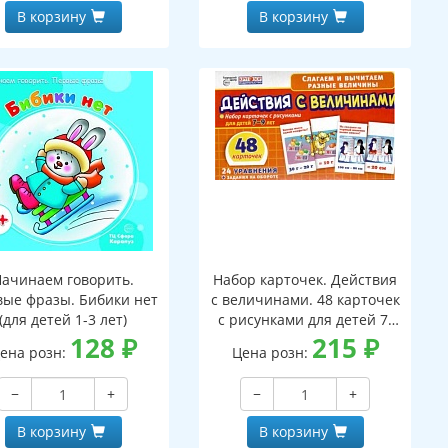
В корзину
В корзину
Начинаем говорить.
Набор карточек. Действия
ые фразы. Бибики нет
с величинами. 48 карточек
(для детей 1-3 лет)
с рисунками для детей 7-
128
₽
9лет. 24 уравнения с
215
₽
ена розн:
Цена розн:
заданиями на обороте
−
+
−
+
В корзину
В корзину