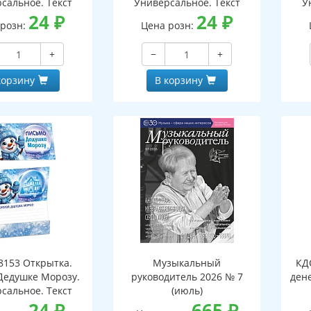
сальное. Текст
Универсальное. Текст
У
24
₽
24
₽
 розн:
Цена розн:
+
−
+
корзину
В корзину
153 Открытка.
Музыкальный
КД
Дедушке Морозу.
руководитель 2026 № 7
дене
сальное. Текст
(июль)
24
₽
665
₽