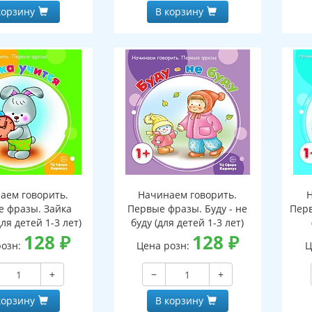
корзину
В корзину
аем говорить.
Начинаем говорить.
 фразы. Зайка
Первые фразы. Буду - не
Перв
ля детей 1-3 лет)
буду (для детей 1-3 лет)
128
₽
128
₽
розн:
Цена розн:
Ц
+
−
+
корзину
В корзину