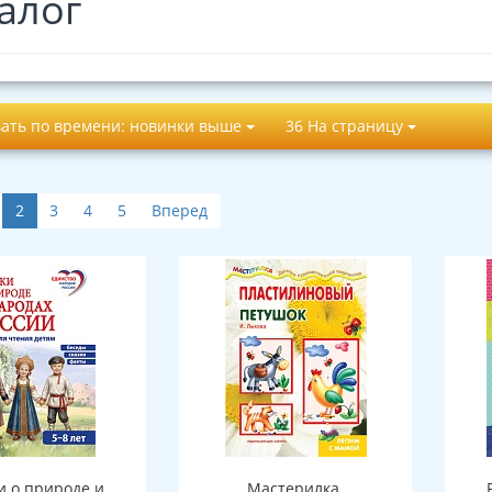
алог
ать по времени: новинки выше
36 На страницу
2
3
4
5
Вперед
и о природе и
Мастерилка.