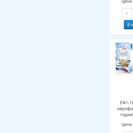
Цена
−
В 
ЕФ1-1
еврофо
годом
символи
Цена
(сере