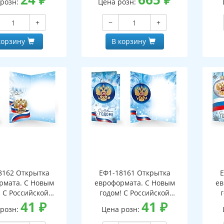
 розн:
Цена розн:
+
−
+
корзину
В корзину
8162 Открытка
ЕФ1-18161 Открытка
Е
рмата. С Новым
евроформата. С Новым
ев
! С Российской
годом! С Российской
кой. Без текста
41
₽
символикой. Без текста
41
₽
си
 розн:
Цена розн:
бряная фольга)
(серебряная фольга)
(