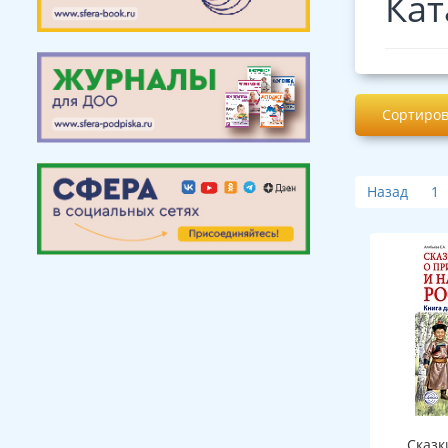
Кат
Сортиров
Назад
1
Сказк