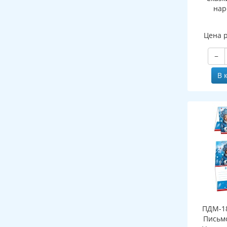
нар
Цена 
−
В 
ПДМ-18
Письмо