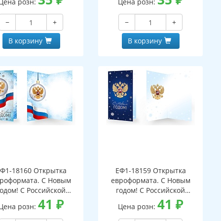
Цена розн:
Цена розн:
−
+
−
+
В корзину
В корзину
Ф1-18160 Открытка
ЕФ1-18159 Открытка
роформата. С Новым
евроформата. С Новым
годом! С Российской
годом! С Российской
мволикой. Без текста
41
₽
символикой. Без текста
41
₽
Цена розн:
Цена розн:
серебряная фольга)
(серебряная фольга)