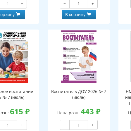
+
−
+
корзину
В корзину
ное воспитание
Воспитатель ДОУ 2026 № 7
НМ
6 № 7 (июль)
(июль)
на
615
₽
443
₽
розн:
Цена розн:
Ц
+
−
+