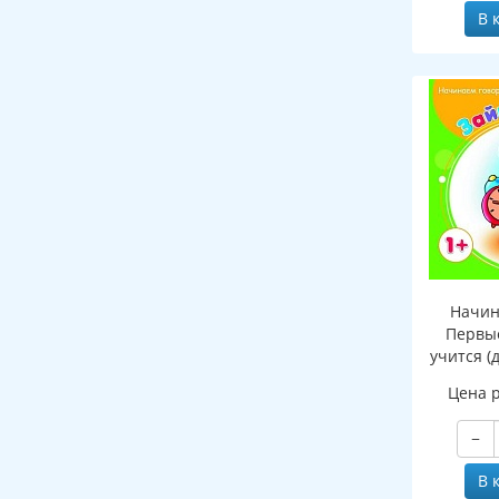
В 
Начин
Первые
учится (д
Цена 
−
В 