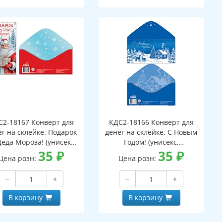
С2-18167 Конверт для
КДС2-18166 Конверт для
ег на склейке. Подарок
денег на склейке. С Новым
Деда Мороза! (унисекс,
Годом! (унисекс,
серебряная фольга)
35
₽
серебряная фольга)
35
₽
Цена розн:
Цена розн:
−
+
−
+
В корзину
В корзину