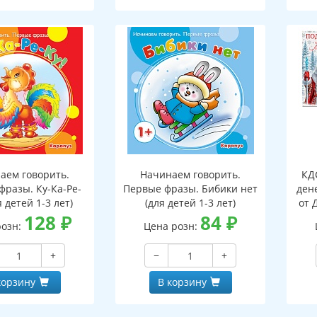
аем говорить.
Начинаем говорить.
КД
фразы. Ку-Ка-Ре-
Первые фразы. Бибики нет
ден
я детей 1-3 лет)
(для детей 1-3 лет)
от 
128
₽
84
₽
розн:
Цена розн:
+
−
+
корзину
В корзину