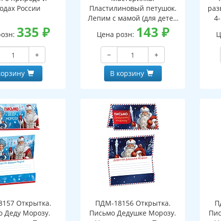
одах России
Пластилиновый петушок.
раз
Лепим с мамой (для детей
4-
335
₽
5-7 лет)
143
₽
ФГ
розн:
Цена розн:
Ц
+
−
+
корзину
В корзину
157 Открытка.
ПДМ-18156 Открытка.
П
 Деду Морозу.
Письмо Дедушке Морозу.
Пис