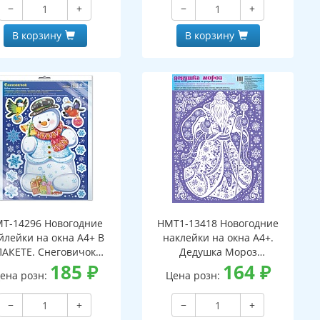
−
+
−
+
В корзину
В корзину
Т-14296 Новогодние
НМТ1-13418 Новогодние
йлейки на окна А4+ В
наклейки на окна А4+.
ПАКЕТЕ. Снеговичок
Дедушка Мороз
(серебряная
185
₽
(пластизоль,
164
₽
ена розн:
Цена розн:
металлизация,
многоразовые)
многоразовые)
−
+
−
+