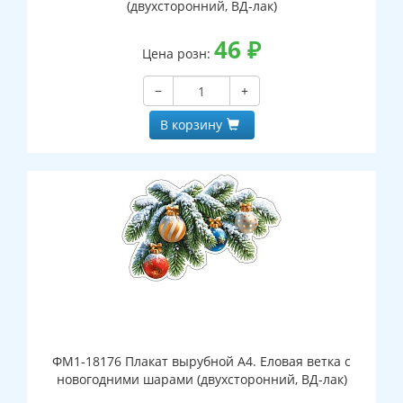
(двухсторонний, ВД-лак)
46
₽
Цена розн:
−
+
В корзину
ФМ1-18176 Плакат вырубной А4. Еловая ветка с
новогодними шарами (двухсторонний, ВД-лак)