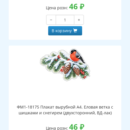
46
₽
Цена розн:
−
+
В корзину
ФМ1-18175 Плакат вырубной А4. Еловая ветка с
шишками и снегирем (двухсторонний, ВД-лак)
46
₽
Цена розн: