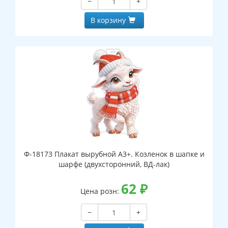
−
+
В корзину
Ф-18173 Плакат вырубной А3+. Козленок в шапке и
шарфе (двухсторонний, ВД-лак)
62
₽
Цена розн:
−
+