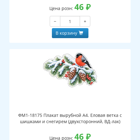
46
₽
Цена розн:
−
+
В корзину
ФМ1-18175 Плакат вырубной А4. Еловая ветка с
шишками и снегирем (двухсторонний, ВД-лак)
46
₽
Цена розн: