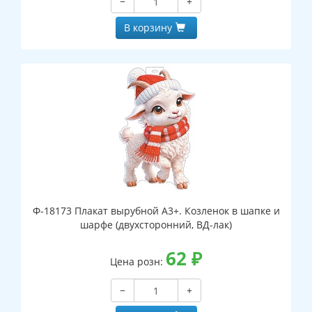
−
+
В корзину
Ф-18173 Плакат вырубной А3+. Козленок в шапке и
шарфе (двухсторонний, ВД-лак)
62
₽
Цена розн:
−
+