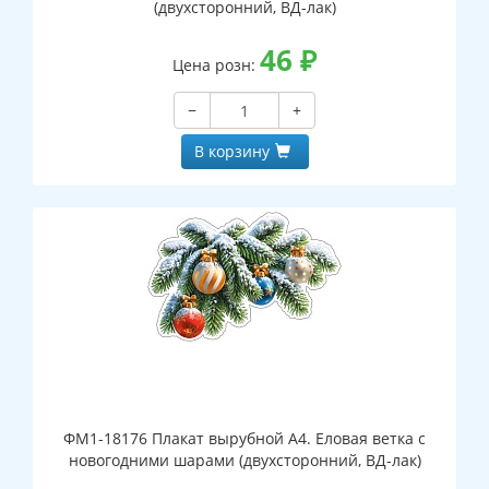
(двухсторонний, ВД-лак)
46
₽
Цена розн:
−
+
В корзину
ФМ1-18176 Плакат вырубной А4. Еловая ветка с
новогодними шарами (двухсторонний, ВД-лак)