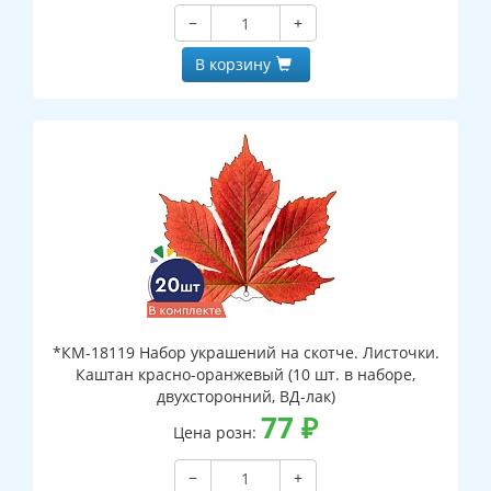
−
+
В корзину
*КМ-18119 Набор украшений на скотче. Листочки.
Каштан красно-оранжевый (10 шт. в наборе,
двухсторонний, ВД-лак)
77
₽
Цена розн:
−
+