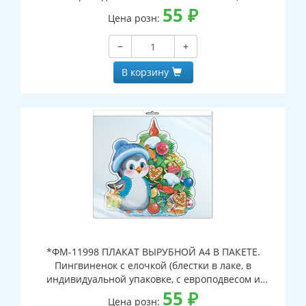
55
₽
Цена розн:
−
+
В корзину
*ФМ-11998 ПЛАКАТ ВЫРУБНОЙ А4 В ПАКЕТЕ.
Пингвиненок с елочкой (блестки в лаке, в
индивидуальной упаковке, с европодвесом и
клеевым клапаном)
55
₽
Цена розн: