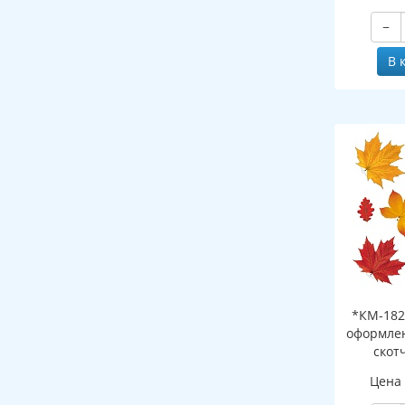
−
В 
*КМ-182
оформлен
скот
листоч
Цена