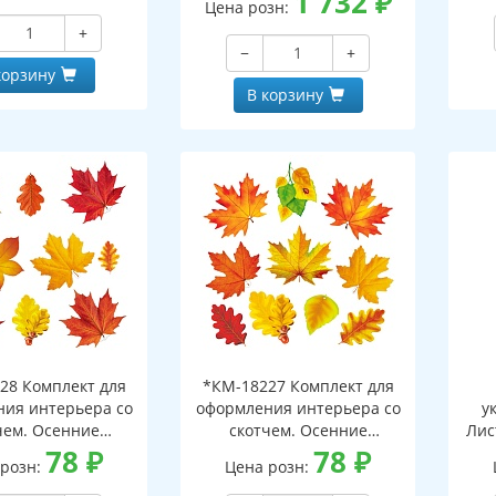
1 732
₽
Цена розн:
упа
+
и
−
+
корзину
В корзину
28 Комплект для
*КМ-18227 Комплект для
ия интерьера со
оформления интерьера со
у
чем. Осенние
скотчем. Осенние
Лис
ки-2 (10 видов)
78
₽
листочки-1 (10 видов)
78
₽
 розн:
Цена розн:
дв