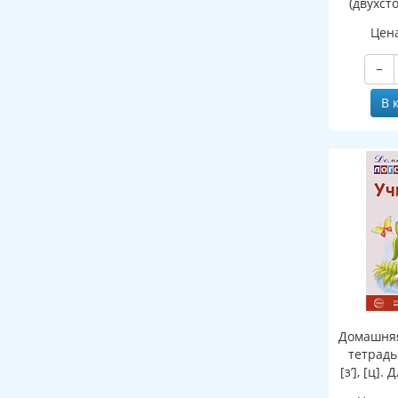
(двухст
Цен
−
В 
Домашняя
тетрадь:
[з’], [ц].