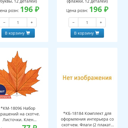
(буквы, 12 деталей)
(флажки, 12 деталей)
196
₽
196
₽
ена розн:
Цена розн:
−
+
−
+
В корзину
В корзину
*КМ-18096 Набор
*КБ-18184 Комплект для
крашений на скотче.
оформления интерьера со
Листочки. Клен
скотчем. Флаги (2 плаката
ранжевый (10 шт. в
77
₽