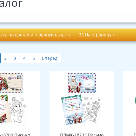
алог
ать по времени: новинки выше
36 На страницу
2
3
4
5
Вперед
18204 Письмо
ПДМК-18203 Письмо