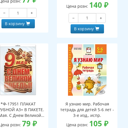
Цена розн:
А3)
140
₽
боре, двухсторонний,
Цена розн:
ВД-лак)
−
+
−
+
В корзину
В корзину
*Ф-17951 ПЛАКАТ
Я узнаю мир. Рабочая
УБНОЙ А3+ В ПАКЕТЕ.
тетрадь для детей 5-6 лет -
Мая. С Днем Великой
3-е изд., испр.
еды! (двухсторонний,
79
₽
105
₽
Цена розн:
Цена розн:
лак, в индивидуальной