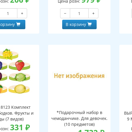
розн:
Цена розн:
на
+
−
+
корзину
В корзину
8123 Комплект
*Подарочный набор в
бодков. Фрукты и
ВЫР
чемоданчике. Для девочек.
ды (7 видов)
9 
(10 предметов)
331
₽
Поб
розн:
ВД-