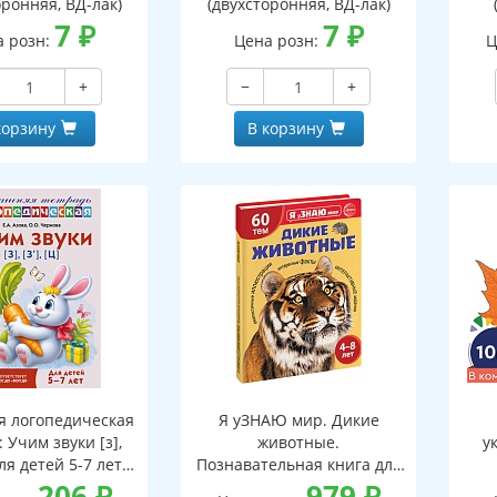
оронняя, ВД-лак)
(двухсторонняя, ВД-лак)
7
₽
7
₽
а розн:
Цена розн:
Ц
+
−
+
корзину
В корзину
 логопедическая
Я уЗНАЮ мир. Дикие
 Учим звуки [з],
животные.
у
 Для детей 5-7 лет -
Познавательная книга для
3-е изд.
206
₽
детей 4-8 лет
979
₽
о