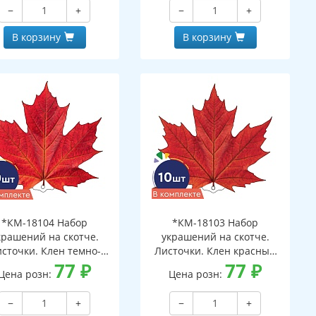
−
+
−
+
В корзину
В корзину
*КМ-18104 Набор
*КМ-18103 Набор
крашений на скотче.
украшений на скотче.
сточки. Клен темно-
Листочки. Клен красный
сный (10 шт. в наборе,
77
₽
(10 шт. в наборе,
77
₽
Цена розн:
Цена розн:
ухсторонняя, ВД-лак)
двухсторонняя, ВД-лак)
−
+
−
+