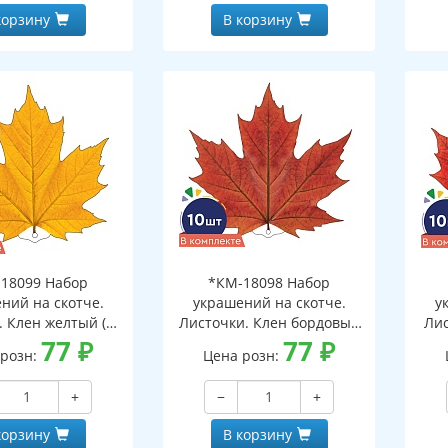
корзину
В корзину
18099 Набор
*КМ-18098 Набор
ний на скотче.
украшений на скотче.
у
. Клен желтый (10
Листочки. Клен бордовый
Лис
. в наборе,
77
₽
(10 шт. в наборе,
77
₽
о
 розн:
Цена розн:
ронняя, ВД-лак)
двухсторонняя, ВД-лак)
на
+
−
+
корзину
В корзину