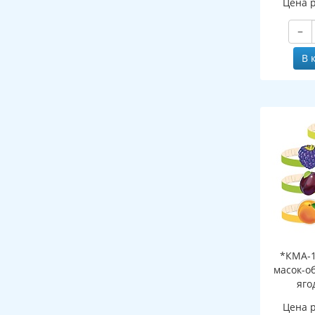
Цена 
−
В 
*КМА-1
масок-о
яго
Цена 