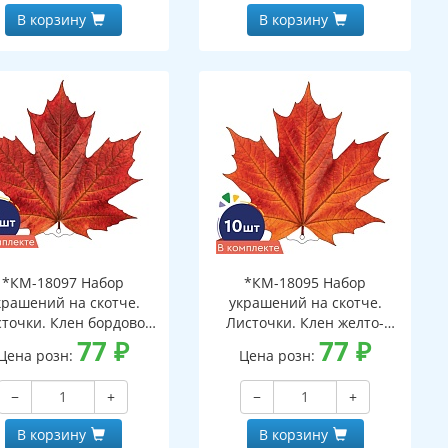
В корзину
В корзину
*КМ-18097 Набор
*КМ-18095 Набор
крашений на скотче.
украшений на скотче.
точки. Клен бордово-
Листочки. Клен желто-
ранжевый (10 шт. в
77
₽
красный (10 шт. в наборе,
77
₽
Цена розн:
Цена розн:
боре, двухсторонний,
двухстороняя, ВД-лак)
ВД-лак)
−
+
−
+
В корзину
В корзину