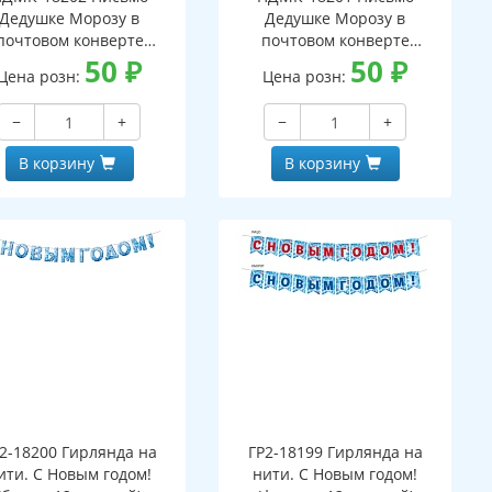
Дедушке Морозу в
Дедушке Морозу в
почтовом конверте
почтовом конверте
верт, письмо с текстом
50
₽
(конверт, письмо с текстом
50
₽
Цена розн:
Цена розн:
аскраской на обороте,
и раскраской на обороте,
вырубная фигурка)
вырубная фигурка)
−
+
−
+
В корзину
В корзину
2-18200 Гирлянда на
ГР2-18199 Гирлянда на
ити. С Новым годом!
нити. С Новым годом!