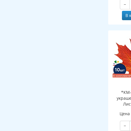
−
В 
*КМ-
украше
Лис
оранж
Цена
наборе, д
−