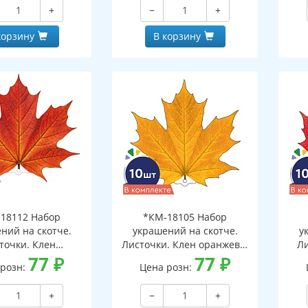
+
−
+
корзину
В корзину
18112 Набор
*КМ-18105 Набор
ний на скотче.
украшений на скотче.
у
точки. Клен
Листочки. Клен оранжево-
Ли
евый (10 шт. в
77
₽
желтый (10 шт. в наборе,
77
₽
кра
 розн:
Цена розн:
вухсторонняя, ВД-
двухсторонняя, ВД-лак)
дв
лак)
+
−
+