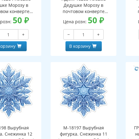
шке Морозу в
Дедушке Морозу в
вом конверте
почтовом конверте
 письмо с текстом
50
₽
(конверт, письмо с текстом
50
₽
(кон
 розн:
Цена розн:
ской на обороте,
и раскраской на обороте,
и р
бная фигурка)
вырубная фигурка)
+
−
+
корзину
В корзину
198 Вырубная
М-18197 Вырубная
ГР
а. Снежинка 12
фигурка. Снежинка 11
н