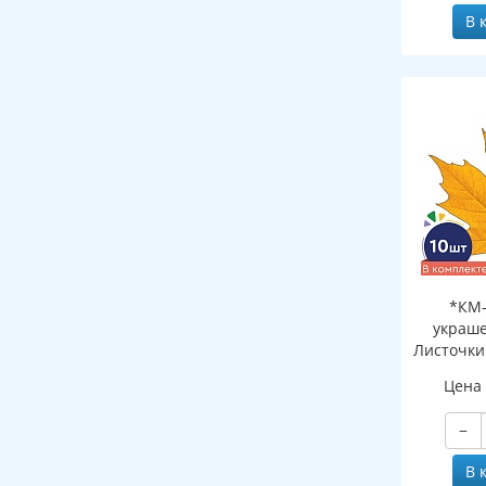
В 
*КМ-
украше
Листочки
шт
Цена
двухсто
−
В 