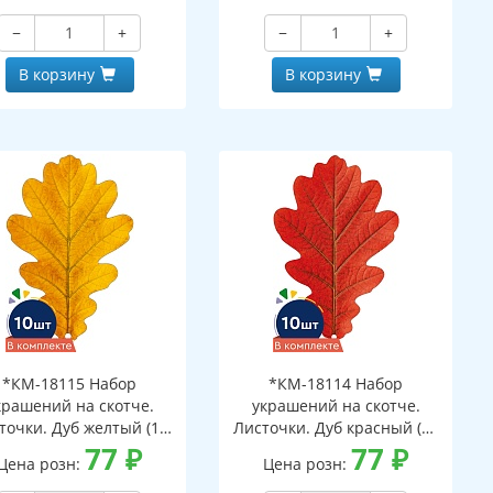
ковке, с европодвесом
−
+
−
+
 клеевым клапаном)
В корзину
В корзину
*КМ-18115 Набор
*КМ-18114 Набор
крашений на скотче.
украшений на скотче.
точки. Дуб желтый (10
Листочки. Дуб красный (10
шт. в наборе,
77
₽
шт. в наборе,
77
₽
Цена розн:
Цена розн:
ухсторонняя, ВД-лак)
двухсторонняя, ВД-лак)