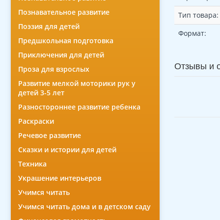
Познавательное развитие
Тип товара:
Поэзия для детей
Формат:
Предшкольная подготовка
Приключения для детей
Отзывы и 
Проза для взрослых
Развитие мелкой моторики рук у
детей 3-5 лет
Разностороннее развитие ребенка
Раскраски
Речевое развитие
Сказки и истории для детей
Техника
Украшение интерьеров
Учимся читать
Учимся читать дома и в детском саду