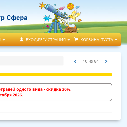
М
ВХОД\РЕГИСТРАЦИЯ
КОРЗИНА ПУСТА
10
из
84
традей одного вида - скидка 30%.
тября 2026.