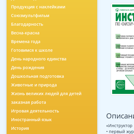
Продукция с наклейками
Союзмультфильм
Благодарность
Весна-красна
Времена года
Готовимся к школе
День народного единства
День рождения
Дошкольная подготовка
Животные и природа
Жизнь великих людей для детей
заказная работа
Игровая деятельность
Описан
Иностранный язык
«Инструктор 
История
• первый жур