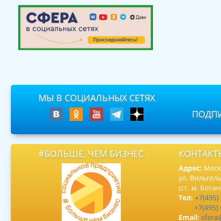
МЫ В СОЦИАЛЬНЫХ СЕТЯХ
ПОДПИ
#БОЛЬШЕ, ЧЕМ БИЗНЕС
КОНТАКТ
Адрес:
Москв
ул. Вильгель
(ст. м. Бота
Тел:
+7(495)
+7(495)
Email:
sfera