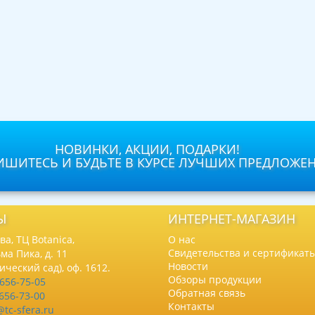
НОВИНКИ, АКЦИИ, ПОДАРКИ!
ШИТЕСЬ И БУДЬТЕ В КУРСЕ ЛУЧШИХ ПРЕДЛОЖЕ
Ы
ИНТЕРНЕТ-МАГАЗИН
а, ТЦ Botanica,
О нас
Свидетельства и сертификат
ма Пика, д. 11
Новости
нический сад), оф. 1612.
Обзоры продукции
 656-75-05
Обратная связь
 656-73-00
Контакты
@tc-sfera.ru