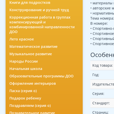
Книги для подростков
• материалы
• авторские 
Конструирование и ручной труд
• нормативн
Коррекционная работа в группах
Тема номера
компенсирующей и
В номере:
комбинированной направленности
• Спортивно
ДОО
• Спортивное
• Спортивный
Лето красное
• Спортивное
Математическое развитие
Особен
Музыкальное развитие
Народы России
Код товара:
Начальная школа
Год:
Образовательные программы ДОО
Оформление интерьеров
Издательств
Пасха (серия о)
Серия:
Подарок ребенку
Стандарт:
Поздравляем (серия о)
Страниц:
Познавательное равитие