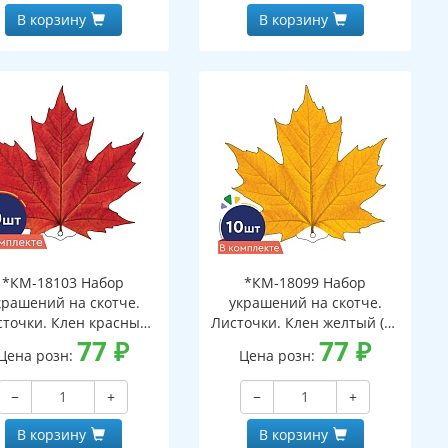
В корзину
В корзину
*КМ-18103 Набор
*КМ-18099 Набор
крашений на скотче.
украшений на скотче.
сточки. Клен красный
Листочки. Клен желтый (10
(10 шт. в наборе,
77
₽
шт. в наборе,
77
₽
Цена розн:
Цена розн:
ухсторонняя, ВД-лак)
двухсторонняя, ВД-лак)
−
+
−
+
В корзину
В корзину