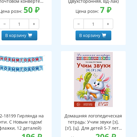
почтовом конверте
(двухсторонняя, ВД-лак)
верт, письмо с текстом
50
₽
7
₽
Цена розн:
Цена розн:
аскраской на обороте,
вырубная фигурка)
−
+
−
+
В корзину
В корзину
2-18199 Гирлянда на
Домашняя логопедическая
ити. С Новым годом!
тетрадь: Учим звуки [з],
флажки, 12 деталей)
[з’], [ц]. Для детей 5-7 лет -
196
₽
3-е изд.
206
₽