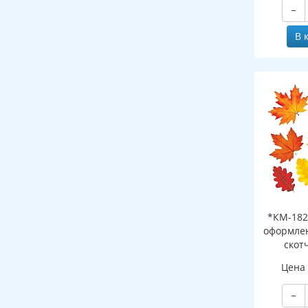
−
В 
*КМ-182
оформлен
скот
листоч
Цена
−