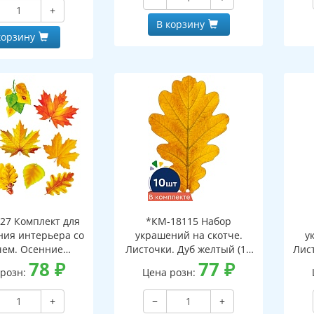
и клеевым клапаном)
+
В корзину
корзину
27 Комплект для
*КМ-18115 Набор
ия интерьера со
украшений на скотче.
у
чем. Осенние
Листочки. Дуб желтый (10
Лист
ки-1 (10 видов)
78
₽
шт. в наборе,
77
₽
 розн:
Цена розн:
двухсторонняя, ВД-лак)
дв
+
−
+