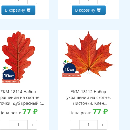
В корзину
В корзину
*КМ-18114 Набор
*КМ-18112 Набор
крашений на скотче.
украшений на скотче.
очки. Дуб красный (10
Листочки. Клен
шт. в наборе,
77
₽
оранжевый (10 шт. в
77
₽
Цена розн:
Цена розн:
ухсторонняя, ВД-лак)
наборе, двухсторонняя, ВД-
лак)
−
+
−
+