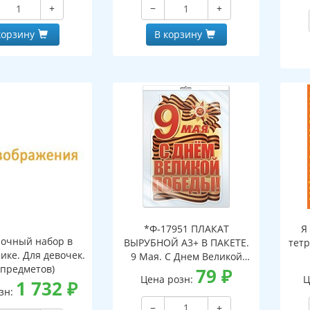
+
−
+
корзину
В корзину
*Ф-17951 ПЛАКАТ
Я
очный набор в
ВЫРУБНОЙ А3+ В ПАКЕТЕ.
тетр
ике. Для девочек.
9 Мая. С Днем Великой
 предметов)
Победы! (двухсторонний,
79
₽
Цена розн:
Ц
1 732
₽
ВД-лак, в индивидуальной
зн:
упаковке, с европодвесом
−
+