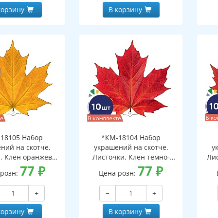
корзину
В корзину
18105 Набор
*КМ-18104 Набор
ний на скотче.
украшений на скотче.
у
. Клен оранжево-
Листочки. Клен темно-
Ли
10 шт. в наборе,
77
₽
красный (10 шт. в наборе,
77
₽
 розн:
Цена розн:
ронняя, ВД-лак)
двухсторонняя, ВД-лак)
дв
+
−
+
корзину
В корзину