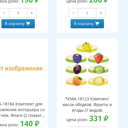
ена розн:
Цена розн:
−
+
−
+
В корзину
В корзину
*КМА-18123 Комплект
Б-18184 Комплект для
масок-ободков. Фрукты и
рмления интерьера со
ягоды (7 видов)
тчем. Флаги (2 плаката
331
₽
Цена розн:
А3)
140
₽
ена розн: