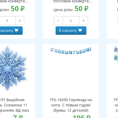
вом конверте
почтовом конверте
 письмо с текстом
50
₽
(конверт, письмо с текстом
50
₽
(кон
 розн:
Цена розн:
ской на обороте,
и раскраской на обороте,
и р
бная фигурка)
вырубная фигурка)
+
−
+
корзину
В корзину
197 Вырубная
ГР2-18200 Гирлянда на
ГР
а. Снежинка 11
нити. С Новым годом!
н
оронняя, ВД-лак)
(буквы, 12 деталей)
(
7
₽
196
₽