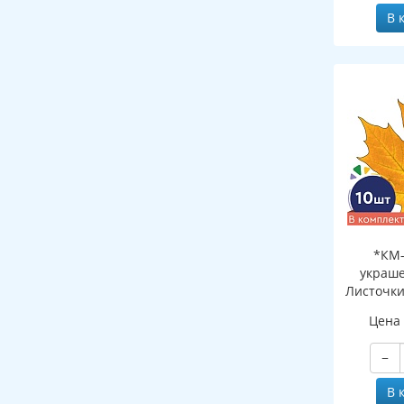
В 
*КМ-
украше
Листочки
желтый (
Цена
двухсто
−
В 