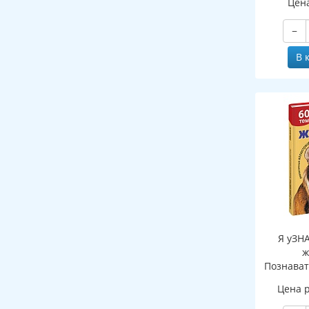
Цен
−
В 
Я уЗН
ж
Познават
де
Цена 