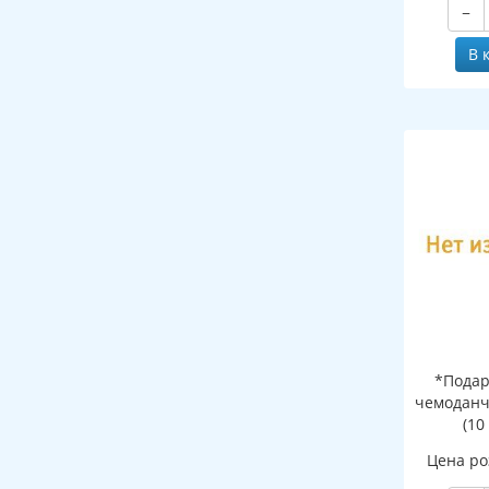
−
В 
*Подар
чемоданч
(10
Цена ро