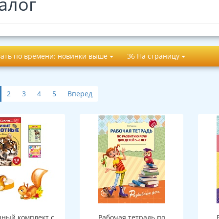
алог
ать по времени: новинки выше
36 На страницу
2
3
4
5
Вперед
ный комплект с
Рабочая тетрадь по