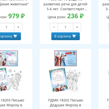
Дикие животные"
развитию речи для детей
раз
5-6 лет. Соответствует
3-
979
₽
ФГОС ДО - 3-е изд. испр.
236
₽
ФГО
розн:
Цена розн:
Ц
+
−
+
корзину
В корзину
18203 Письмо
ПДМК-18202 Письмо
шке Морозу в
Дедушке Морозу в