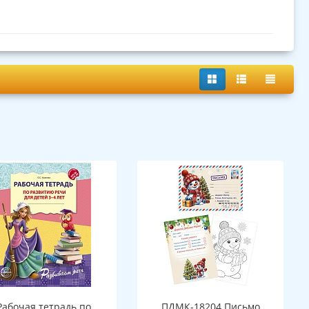
Рабочая тетрадь по
ПДМК-18204 Письмо