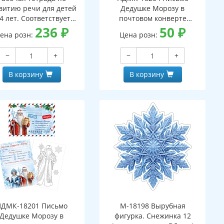
витию речи для детей
Дедушке Морозу в
4 лет. Соответствует
почтовом конверте
С ДО - 3-е изд. испр.
236
₽
(конверт, письмо с текстом
50
₽
ена розн:
Цена розн:
и раскраской на обороте,
вырубная фигурка)
−
+
−
+
В корзину
В корзину
ПДМК-18201 Письмо
М-18198 Вырубная
Дедушке Морозу в
фигурка. Снежинка 12