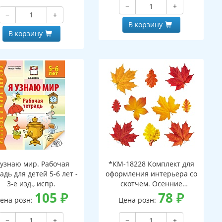
−
+
−
+
В корзину
В корзину
 узнаю мир. Рабочая
*КМ-18228 Комплект для
адь для детей 5-6 лет -
оформления интерьера со
3-е изд., испр.
скотчем. Осенние
105
₽
листочки-2 (10 видов)
78
₽
ена розн:
Цена розн:
−
+
−
+