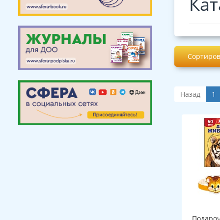
Кат
Сортиров
Назад
1
Подароч