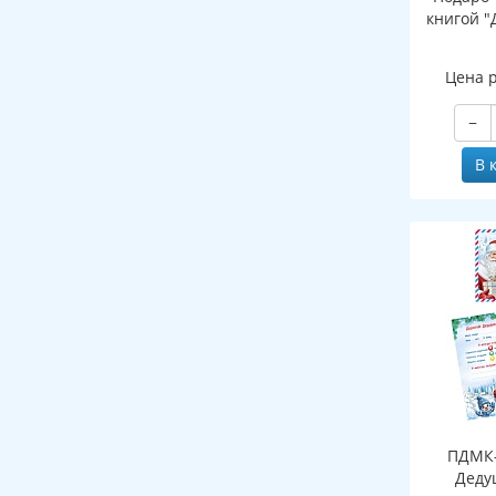
книгой "
Цена 
−
В 
ПДМК-
Деду