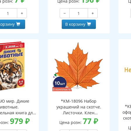
а розн:
Цена розн:
Ц
+
−
+
корзину
В корзину
АЮ мир. Дикие
*КМ-18096 Набор
*К
ивотные.
украшений на скотче.
офо
ельная книга для
Листочки. Клен
ско
тей 4-8 лет
979
₽
оранжевый (10 шт. в
77
₽
розн:
Цена розн:
наборе, двухсторонний,
Ц
ВД-лак)