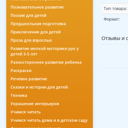
Познавательное развитие
Тип товара:
Поэзия для детей
Формат:
Предшкольная подготовка
Приключения для детей
Отзывы и 
Проза для взрослых
Развитие мелкой моторики рук у
детей 3-5 лет
Разностороннее развитие ребенка
Раскраски
Речевое развитие
Сказки и истории для детей
Техника
Украшение интерьеров
Учимся читать
Учимся читать дома и в детском саду