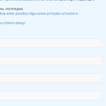
ы, логопедам.
skva-avtor-posobiy-olga-azova-prinyala-uchastie-v-
o-chtenii-detey/