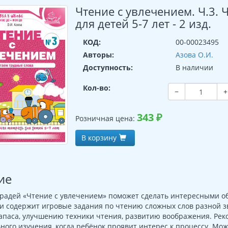
Чтение с увлечением. Ч.3. 
для детей 5-7 лет - 2 изд.
КОД:
00-00023495
Авторы:
Азова О.И.
Доступность:
В наличии
Кол-во:
−
+
343
₽
Розничная цена:
В корзину
ие
радей «Чтение с увлечением» поможет сделать интересными об
и содержит игровые задания по чтению сложных слов разной з
апаса, улучшению техники чтения, развитию воображения. Рек
ного изучения, когда ребёнок проявит интерес к процессу. Мо