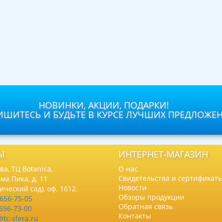
НОВИНКИ, АКЦИИ, ПОДАРКИ!
ШИТЕСЬ И БУДЬТЕ В КУРСЕ ЛУЧШИХ ПРЕДЛОЖЕ
Ы
ИНТЕРНЕТ-МАГАЗИН
а, ТЦ Botanica,
О нас
Свидетельства и сертификат
ма Пика, д. 11
Новости
нический сад), оф. 1612.
Обзоры продукции
 656-75-05
Обратная связь
 656-73-00
Контакты
@tc-sfera.ru