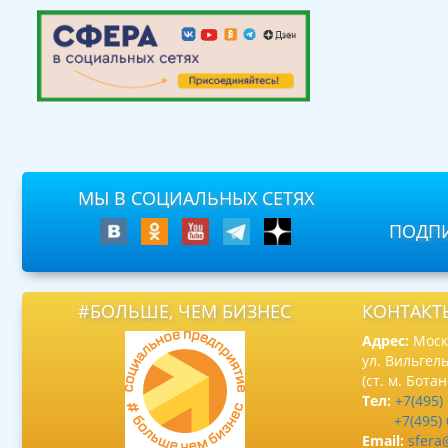
МЫ В СОЦИАЛЬНЫХ СЕТЯХ
ПОДПИ
#БОЛЬШЕ, ЧЕМ БИЗНЕС
КОНТАКТ
Адрес:
Москв
ул. Вильгель
(ст. м. Бота
Тел:
+7(495)
+7(495)
Email:
sfera