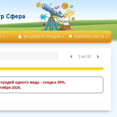
М
ВХОД\РЕГИСТРАЦИЯ
КОРЗИНА ПУСТА
3
из
32
традей одного вида - скидка 30%.
тября 2026.