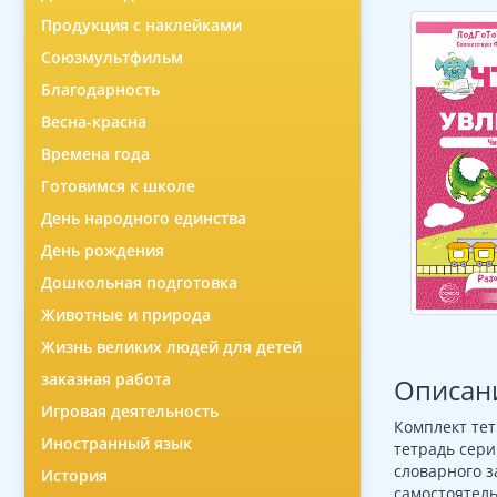
Продукция с наклейками
Союзмультфильм
Благодарность
Весна-красна
Времена года
Готовимся к школе
День народного единства
День рождения
Дошкольная подготовка
Животные и природа
Жизнь великих людей для детей
заказная работа
Описан
Игровая деятельность
Комплект тет
Иностранный язык
тетрадь сери
словарного з
История
самостоятель