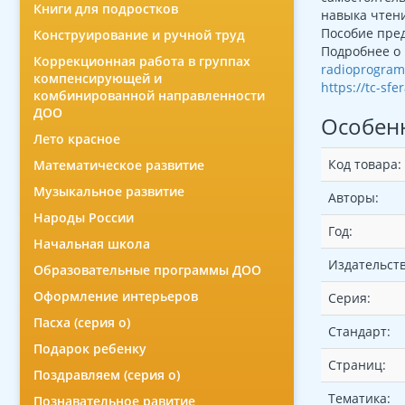
Книги для подростков
навыка чтени
Пособие пред
Конструирование и ручной труд
Подробнее о 
Коррекционная работа в группах
radioprogra
компенсирующей и
https://tc-sf
комбинированной направленности
ДОО
Особен
Лето красное
Код товара:
Математическое развитие
Музыкальное развитие
Авторы:
Народы России
Год:
Начальная школа
Издательств
Образовательные программы ДОО
Оформление интерьеров
Серия:
Пасха (серия о)
Стандарт:
Подарок ребенку
Страниц:
Поздравляем (серия о)
Тематика:
Познавательное равитие