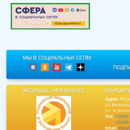
МЫ В СОЦИАЛЬНЫХ СЕТЯХ
ПОДПИ
#БОЛЬШЕ, ЧЕМ БИЗНЕС
КОНТАКТ
Адрес:
Москв
ул. Вильгель
(ст. м. Бота
Тел:
+7(495)
+7(495)
Email:
sfera