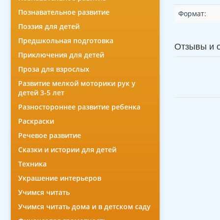
Познавательное развитие
Формат:
Поэзия для детей
Предшкольная подготовка
Отзывы и 
Приключения для детей
Проза для взрослых
Развитие мелкой моторики рук у
детей 3-5 лет
Разностороннее развитие ребенка
Раскраски
Речевое развитие
Сказки и истории для детей
Техника
Украшение интерьеров
Учимся читать
Учимся читать дома и в детском саду