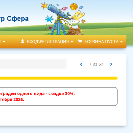
М
ВХОД\РЕГИСТРАЦИЯ
КОРЗИНА ПУСТА
7
из
67
традей одного вида - скидка 30%.
тября 2026.