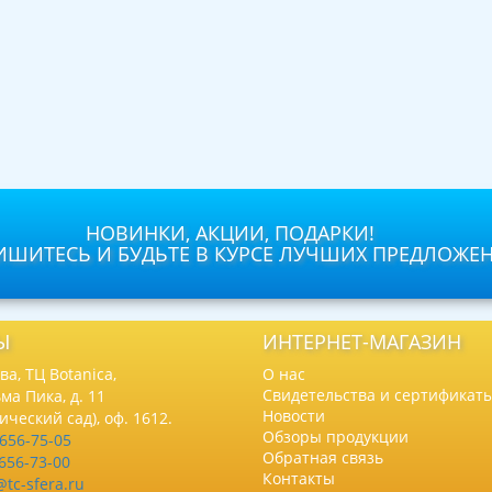
НОВИНКИ, АКЦИИ, ПОДАРКИ!
ШИТЕСЬ И БУДЬТЕ В КУРСЕ ЛУЧШИХ ПРЕДЛОЖЕ
Ы
ИНТЕРНЕТ-МАГАЗИН
а, ТЦ Botanica,
О нас
Свидетельства и сертификат
ма Пика, д. 11
Новости
нический сад), оф. 1612.
Обзоры продукции
 656-75-05
Обратная связь
 656-73-00
Контакты
@tc-sfera.ru