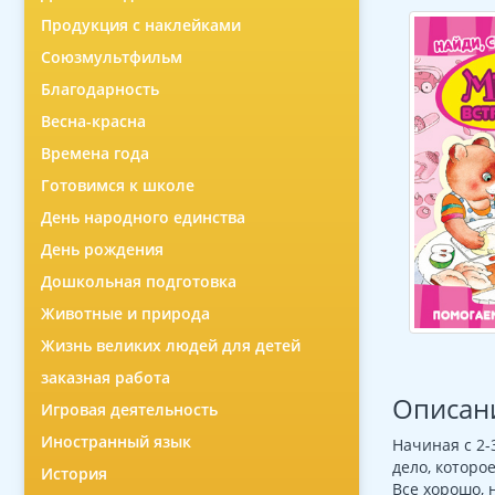
Продукция с наклейками
Союзмультфильм
Благодарность
Весна-красна
Времена года
Готовимся к школе
День народного единства
День рождения
Дошкольная подготовка
Животные и природа
Жизнь великих людей для детей
заказная работа
Описан
Игровая деятельность
Иностранный язык
Начиная с 2
дело, которо
История
Все хорошо, 