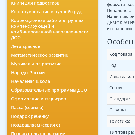
Книги для подростков
формата раза
Печально...
Конструирование и ручной труд
Наши накле
Коррекционная работа в группах
ДЕМОКРАТИЧН
компенсирующей и
исполнению З
комбинированной направленности
ДОО
Особен
Лето красное
Код товара:
Математическое развитие
Музыкальное развитие
Год:
Народы России
Издательств
Начальная школа
Серия:
Образовательные программы ДОО
Оформление интерьеров
Стандарт:
Пасха (серия о)
Страниц:
Подарок ребенку
Тематика:
Поздравляем (серия о)
Тип товара:
Познавательное равитие