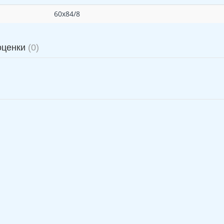
60х84/8
оценки
(0)