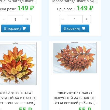
ененок заглядывает в
Мороз заглядывает в окно
кно (двухсторонние,
149
₽
(двухсторонние, видны с
149
₽
ена розн:
Цена розн:
идны с обеих сторон,
обеих сторон,
многоразовые)
многоразовые)
−
+
−
+
В корзину
В корзину
ФМ1-18108 ПЛАКАТ
*ФМ1-18102 ПЛАКАТ
РУБНОЙ А4 В ПАКЕТЕ.
ВЫРУБНОЙ А4 В ПАКЕТЕ.
ет осенних листьев (в
Ветка осенней рябины (в
ивидуальной упаковке,
55
₽
индивидуальной упаковке,
55
₽