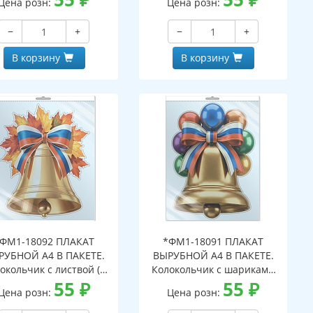
Цена розн:
Цена розн:
вроподвесом и клеевым
с европодвесом и клеевым
паном, двухсторонний,
клапаном, двухсторонний,
−
+
−
+
ВД-лак)
ВД-лак)
В корзину
В корзину
ФМ1-18092 ПЛАКАТ
*ФМ1-18091 ПЛАКАТ
РУБНОЙ А4 В ПАКЕТЕ.
ВЫРУБНОЙ А4 В ПАКЕТЕ.
окольчик с листвой (в
Колокольчик с шариками
ивидуальной упаковке,
55
₽
(в индивидуальной
55
₽
Цена розн:
Цена розн:
ухсторонний, ВД-лак)
упаковке, двухсторонний,
ВД-лак)