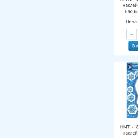
наклей
Елочк
(двухст
Цена
об
мно
−
В 
НМТ1-18
наклей