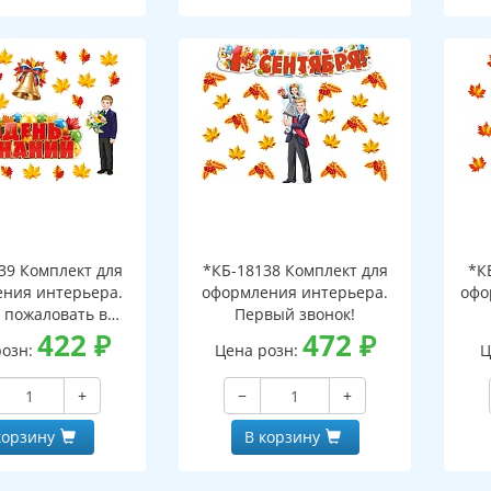
39 Комплект для
*КБ-18138 Комплект для
*К
ния интерьера.
оформления интерьера.
офо
 пожаловать в
Первый звонок!
ьную страну!
422
₽
472
₽
розн:
Цена розн:
Ц
+
−
+
корзину
В корзину