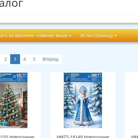
алог
ать по времени: новинки выше
36 На страницу
2
3
4
5
Вперед
150 Новогодние
НМТ5-18149 Новогодние
НМ