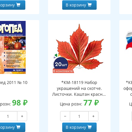
корзину
В корзину
пед 2011 № 10
*КМ-18119 Набор
*К
украшений на скотче.
офо
Листочки. Каштан красно-
98
₽
оранжевый (10 шт. в
77
₽
д
 розн:
Цена розн:
Ц
наборе, двухсторонний,
ф
ВД-лак)
+
−
+
корзину
В корзину