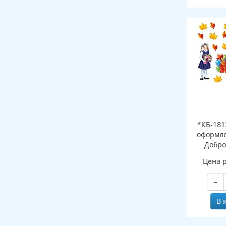
*КБ-181
оформле
Добро
школ
Цена 
−
В 