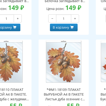
к заглядывает в
Белочка заглядывает в
Ол
двухсторонние,
149
₽
окно (двухсторонние,
149
₽
о
розн:
Цена розн:
Ц
с обеих сторон,
видны с обеих сторон,
в
горазовые)
многоразовые)
+
−
+
корзину
В корзину
18110 ПЛАКАТ
*ФМ1-18109 ПЛАКАТ
*
Й А4 В ПАКЕТЕ.
ВЫРУБНОЙ А4 В ПАКЕТЕ
ВЫ
дуба с желудями
Листья дуба осенние с
Бук
сенние (в
55
₽
желудями (в
55
₽
инд