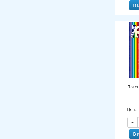
В 
Лого
Цена
−
В 