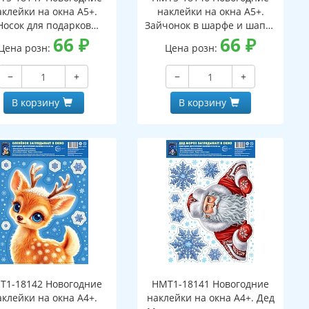
аклейки на окна А5+.
наклейки на окна А5+.
Носок для подарков
Зайчонок в шарфе и шапке
ухсторонние, видны с
66
₽
(двухсторонние, видны с
66
₽
Цена розн:
Цена розн:
обеих сторон,
обеих сторон,
многоразовые)
многоразовые)
−
+
−
+
В корзину
В корзину
Т1-18142 Новогодние
НМТ1-18141 Новогодние
аклейки на окна А4+.
наклейки на окна А4+. Дед