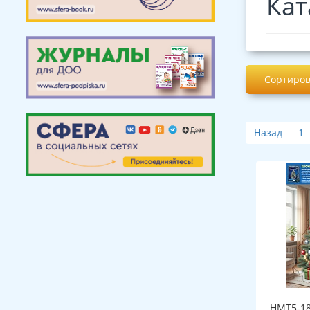
Кат
Сортиров
Назад
1
НМТ5-18