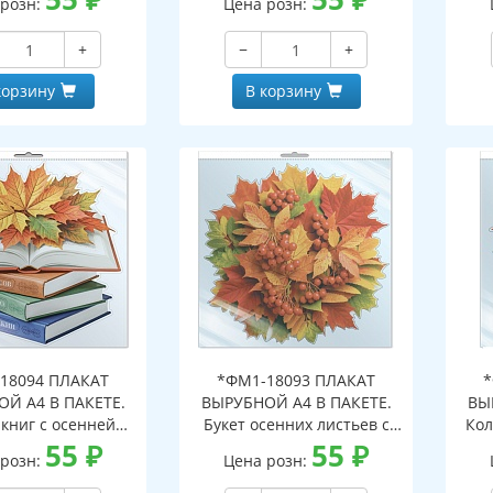
 розн:
Цена розн:
альной упаковке,
индивидуальной упаковке,
с е
двесом и клеевым
с европодвесом и клеевым
кла
+
−
+
, двухсторонний,
клапаном, двухсторонний,
ВД-лак)
ВД-лак)
корзину
В корзину
18094 ПЛАКАТ
*ФМ1-18093 ПЛАКАТ
*
Й А4 В ПАКЕТЕ.
ВЫРУБНОЙ А4 В ПАКЕТЕ.
ВЫ
 книг с осенней
Букет осенних листьев с
Кол
иствой (в
55
₽
рябиной (в
55
₽
инд
 розн:
Цена розн:
альной упаковке,
индивидуальной упаковке,
дв
двесом и клеевым
с европодвесом и клеевым