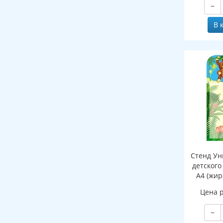
−
клапаном
В 
Стенд Ун
детского
А4 (жир
Цена 
−