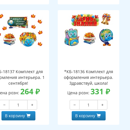
Б-18137 Комплект для
*КБ-18136 Комплект для
рмления интерьера. 1
оформления интерьера.
сентября!
Здравствуй, школа!
264
₽
331
₽
ена розн:
Цена розн:
−
+
−
+
В корзину
В корзину