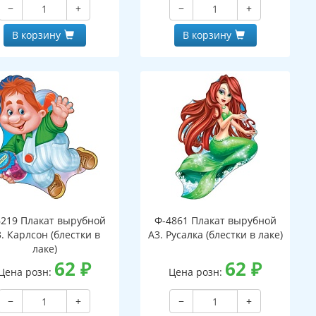
−
+
−
+
В корзину
В корзину
6219 Плакат вырубной
Ф-4861 Плакат вырубной
. Карлсон (блестки в
А3. Русалка (блестки в лаке)
лаке)
62
₽
62
₽
Цена розн:
Цена розн:
−
+
−
+