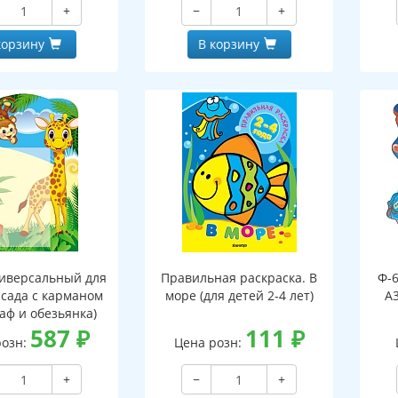
+
−
+
, двухсторонний,
клапаном, двухсторонний,
ВД-лак)
ВД-лак)
корзину
В корзину
иверсальный для
Правильная раскраска. В
Ф-
 сада с карманом
море (для детей 2-4 лет)
А3
аф и обезьянка)
587
₽
111
₽
розн:
Цена розн:
+
−
+