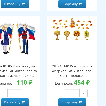
В корзину
В корзину
Б-18185 Комплект для
*КБ-18140 Комплект для
рмления интерьера со
оформления интерьера.
скотчем. Мальчик и
Осень Золотая
евочка с Российским
110
₽
454
₽
ена розн:
Цена розн:
лагом (2 плаката А4)
−
+
−
+
В корзину
В корзину