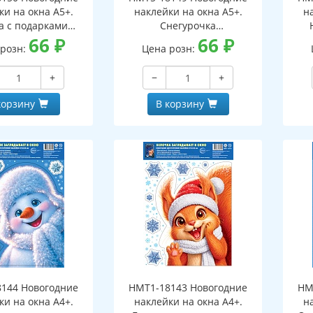
ки на окна А5+.
наклейки на окна А5+.
н
а с подарками
Снегурочка
оронние, видны с
66
₽
(двухсторонние, видны с
66
₽
(дв
 розн:
Цена розн:
еих сторон,
обеих сторон,
горазовые)
многоразовые)
+
−
+
корзину
В корзину
144 Новогодние
НМТ1-18143 Новогодние
НМ
ки на окна А4+.
наклейки на окна А4+.
н