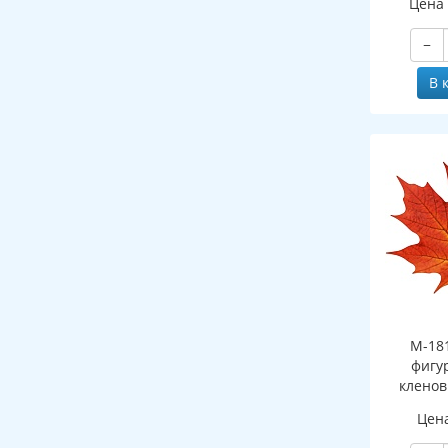
Цена
−
В 
М-18
фигу
клено
(двухст
Цен