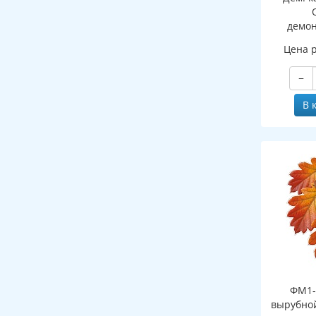
демо
картин
Цена 
ПАПКЕ
−
В 
ФМ1-
вырубной