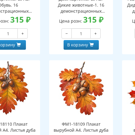
Обувь. 16
Дикие животные-1. 16
Дид
нстрационных
демонстрационных
д
ок с текстом В
315
₽
картинок с текстом В
315
₽
дош
розн:
Цена розн:
Ц
 (173х220 мм)
ПАПКЕ (173х220 мм)
шко
+
−
+
корзину
В корзину
18110 Плакат
ФМ1-18109 Плакат
 А4. Листья дуба
вырубной А4. Листья дуба