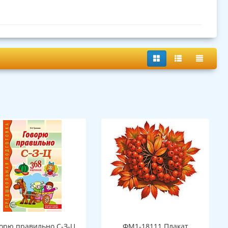
орю правильно С-З-Ц.
ФМ1-18111 Плакат