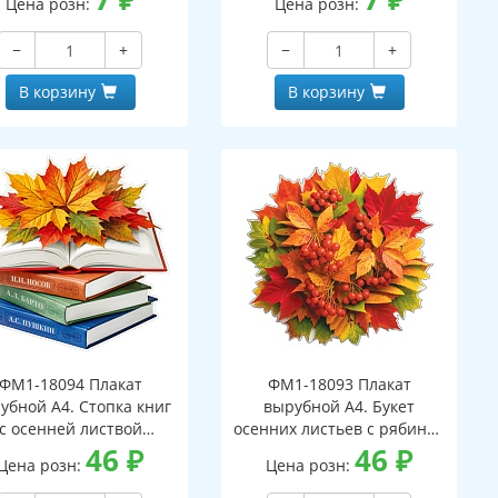
Цена розн:
Цена розн:
−
+
−
+
В корзину
В корзину
ФМ1-18094 Плакат
ФМ1-18093 Плакат
убной А4. Стопка книг
вырубной А4. Букет
с осенней листвой
осенних листьев с рябиной
вухсторонний, ВД-лак)
46
₽
(двухсторонний, ВД-лак)
46
₽
Цена розн:
Цена розн: