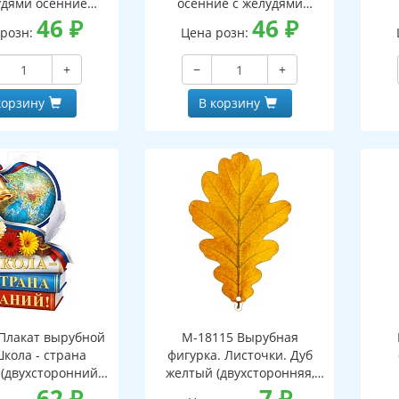
удями осенние
осенние с желудями
оронний, ВД-лак)
46
₽
(двухсторонний, ВД-лак)
46
₽
(д
 розн:
Цена розн:
+
−
+
корзину
В корзину
Плакат вырубной
М-18115 Вырубная
Школа - страна
фигурка. Листочки. Дуб
 (двухсторонний,
желтый (двухсторонняя,
ВД-лак)
62
₽
ВД-лак)
7
₽
(д