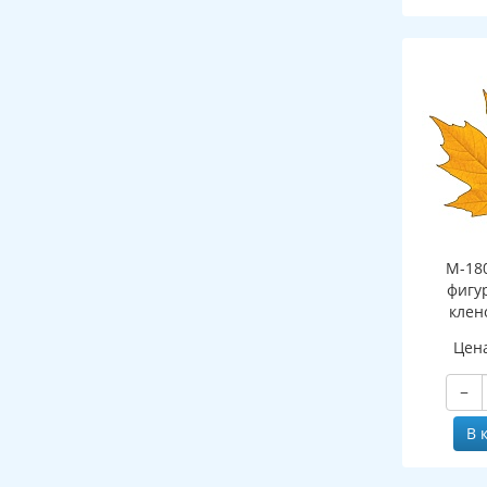
М-18
фигу
клен
(двухст
Цен
−
В 