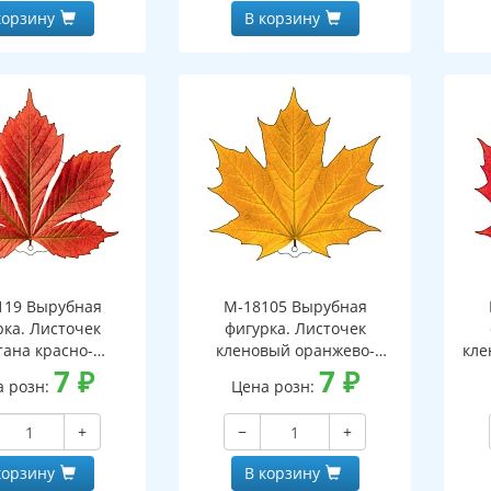
корзину
В корзину
119 Вырубная
М-18105 Вырубная
рка. Листочек
фигурка. Листочек
тана красно-
кленовый оранжево-
кле
ранжевый
7
₽
желтый (двухсторонняя,
7
₽
(д
а розн:
Цена розн:
оронняя, ВД-лак)
ВД-лак)
+
−
+
корзину
В корзину