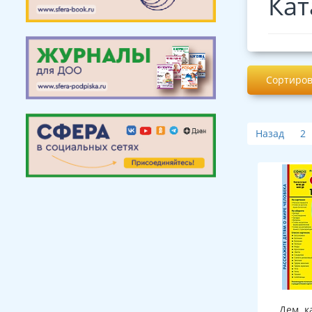
Кат
Сортиров
Назад
2
Дем. к