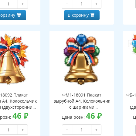
+
−
+
корзину
В корзину
18092 Плакат
ФМ1-18091 Плакат
ФБ-1
 А4. Колокольчик
вырубной А4. Колокольчик
й (двухсторонний,
с шариками
(д
вд-лак)
46
₽
(двухсторонний, ВД-лак)
46
₽
 розн:
Цена розн:
Ц
+
−
+