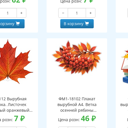
 розн:
Цена розн:
+
−
+
корзину
В корзину
112 Вырубная
ФМ1-18102 Плакат
рка. Листочек
вырубной А4. Ветка
выр
вый оранжевый
осенней рябины
оронняя, ВД-лак)
7
₽
(двухсторонний, ВД-лак)
46
₽
(д
а розн:
Цена розн: