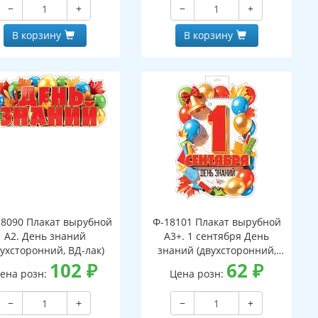
−
+
−
+
В корзину
В корзину
8090 Плакат вырубной
Ф-18101 Плакат вырубной
А2. День знаний
А3+. 1 сентября День
вухсторонний, ВД-лак)
знаний (двухсторонний,
102
₽
ВД-лак)
62
₽
ена розн:
Цена розн:
−
+
−
+