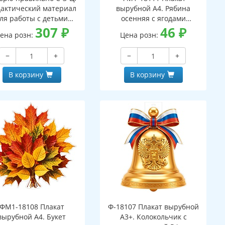
актический материал
вырубной А4. Рябина
ля работы с детьми
осенняя с ягодами
кольного и младшего
307
₽
(двухсторонний, ВД-лак)
46
₽
ена розн:
Цена розн:
льного возраста - 2-ое
изд.
−
+
−
+
В корзину
В корзину
ФМ1-18108 Плакат
Ф-18107 Плакат вырубной
вырубной А4. Букет
А3+. Колокольчик с