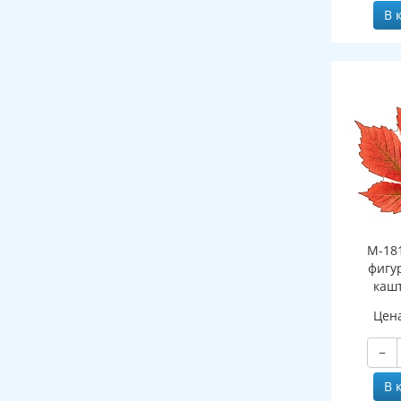
В 
М-18
фигу
каш
о
Цен
(двухст
−
В 