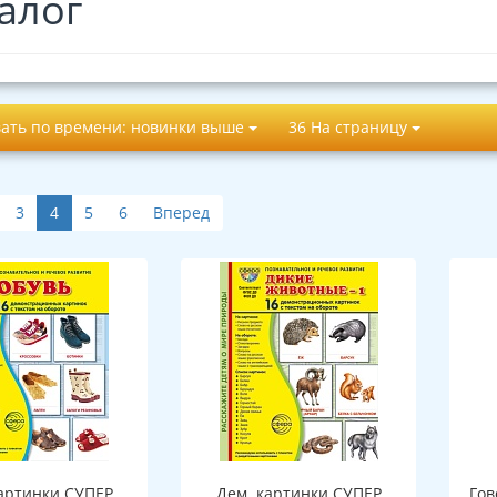
алог
ать по времени: новинки выше
36 На страницу
3
4
5
6
Вперед
артинки СУПЕР
Дем. картинки СУПЕР
Гов