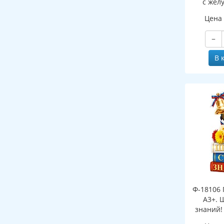
с жел
(двухст
Цена
−
В 
Ф-18106 
А3+. 
знаний!