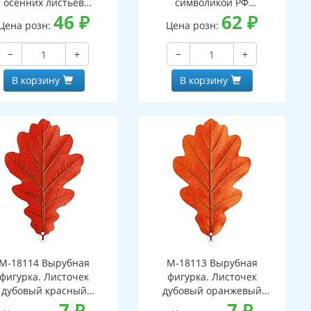
осенних листьев
символикой РФ
вухсторонний, ВД-лак)
46
₽
(двухсторонний, ВД-лак)
62
₽
Цена розн:
Цена розн:
−
+
−
+
В корзину
В корзину
М-18114 Вырубная
М-18113 Вырубная
фигурка. Листочек
фигурка. Листочек
дубовый красный
дубовый оранжевый
вухсторонняя, ВД-лак)
7
₽
(двухсторонняя, ВД-лак)
7
₽