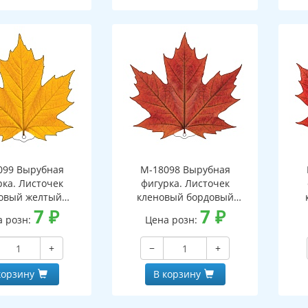
099 Вырубная
М-18098 Вырубная
рка. Листочек
фигурка. Листочек
овый желтый
кленовый бордовый
оронняя, ВД-лак)
7
₽
(двухсторонняя, ВД-лак)
7
₽
а розн:
Цена розн:
(д
+
−
+
корзину
В корзину