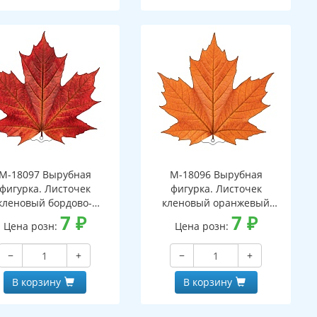
М-18097 Вырубная
М-18096 Вырубная
фигурка. Листочек
фигурка. Листочек
кленовый бордово-
кленовый оранжевый
оранжевый
7
₽
(двухсторонняя, ВД-лак)
7
₽
Цена розн:
Цена розн:
вухсторонняя, ВД-лак)
−
+
−
+
В корзину
В корзину