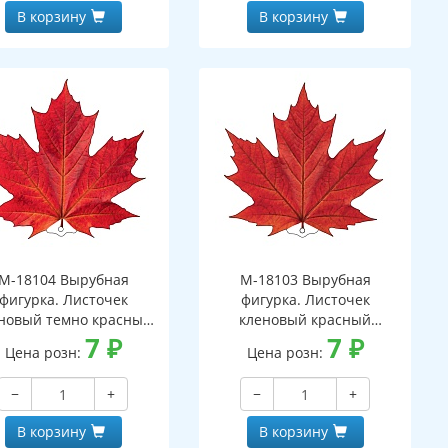
В корзину
В корзину
М-18104 Вырубная
М-18103 Вырубная
фигурка. Листочек
фигурка. Листочек
новый темно красный
кленовый красный
вухсторонняя, ВД-лак)
7
₽
(двухсторонняя, ВД-лак)
7
₽
Цена розн:
Цена розн:
−
+
−
+
В корзину
В корзину