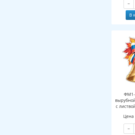
−
В 
ФМ1-
вырубной
с листво
Цена
−