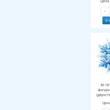
Цена
−
В 
М-18
фигурк
(двухст
Цен