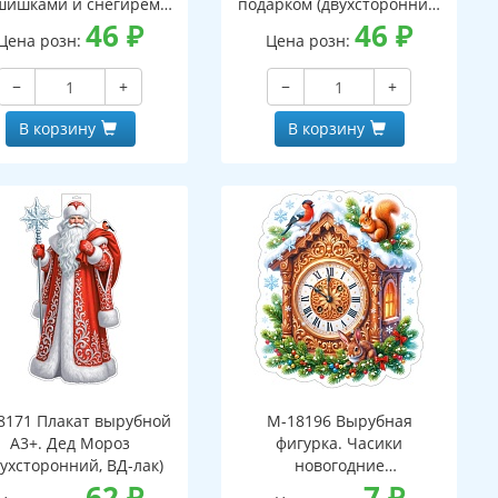
шишками и снегирем
подарком (двухсторонний,
вухсторонний, ВД-лак)
46
₽
ВД-лак)
46
₽
Цена розн:
Цена розн:
−
+
−
+
В корзину
В корзину
8171 Плакат вырубной
М-18196 Вырубная
А3+. Дед Мороз
фигурка. Часики
вухсторонний, ВД-лак)
новогодние
62
₽
(двухсторонняя, ВД-лак)
7
₽