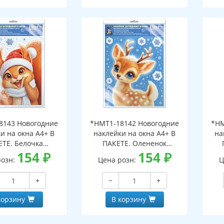
8143 Новогодние
*НМТ1-18142 Новогодние
*НМ
и на окна А4+ В
наклейки на окна А4+ В
на
ЕТЕ. Белочка
ПАКЕТЕ. Олененок
ает в окно (видны
154
₽
заглядывает в окно (видны
154
₽
загл
розн:
Цена розн:
Ц
беих сторон,
с обеих сторон,
горазовые, в
многоразовые, в
+
−
+
альной упаковке,
индивидуальной упаковке,
инд
двесом и клеевым
с европодвесом и клеевым
с е
корзину
В корзину
лапаном)
клапаном)