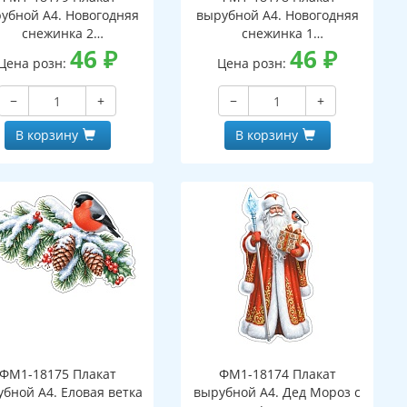
убной А4. Новогодняя
вырубной А4. Новогодняя
снежинка 2
снежинка 1
вухсторонний, ВД-лак)
46
₽
(двухсторонний, ВД-лак)
46
₽
Цена розн:
Цена розн:
−
+
−
+
В корзину
В корзину
ФМ1-18175 Плакат
ФМ1-18174 Плакат
бной А4. Еловая ветка
вырубной А4. Дед Мороз с