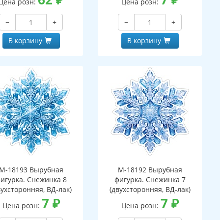
Цена розн:
Цена розн:
−
+
−
+
В корзину
В корзину
М-18193 Вырубная
М-18192 Вырубная
игурка. Снежинка 8
фигурка. Снежинка 7
вухсторонняя, ВД-лак)
(двухсторонняя, ВД-лак)
7
₽
7
₽
Цена розн:
Цена розн: