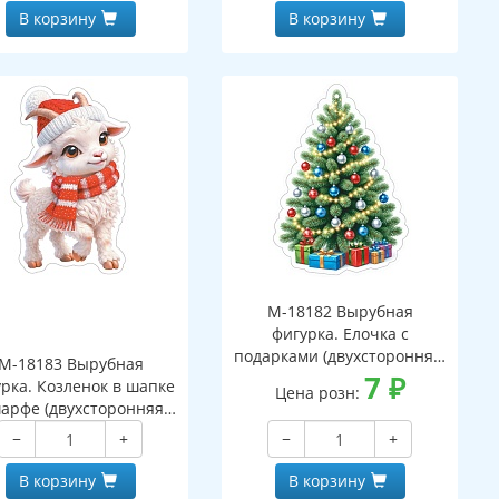
В корзину
В корзину
М-18182 Вырубная
фигурка. Елочка с
подарками (двухсторонняя,
М-18183 Вырубная
ВД-лак)
7
₽
рка. Козленок в шапке
Цена розн:
арфе (двухсторонняя,
ВД-лак)
−
+
−
+
В корзину
В корзину