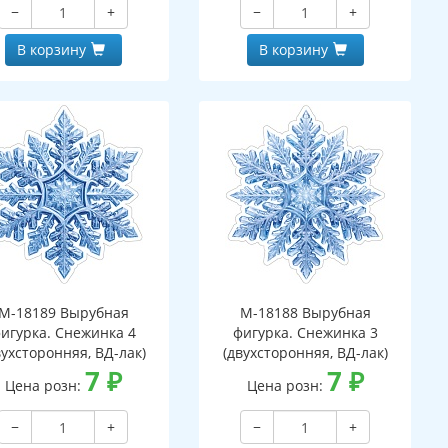
−
+
−
+
В корзину
В корзину
М-18189 Вырубная
М-18188 Вырубная
игурка. Снежинка 4
фигурка. Снежинка 3
вухсторонняя, ВД-лак)
(двухсторонняя, ВД-лак)
7
₽
7
₽
Цена розн:
Цена розн:
−
+
−
+