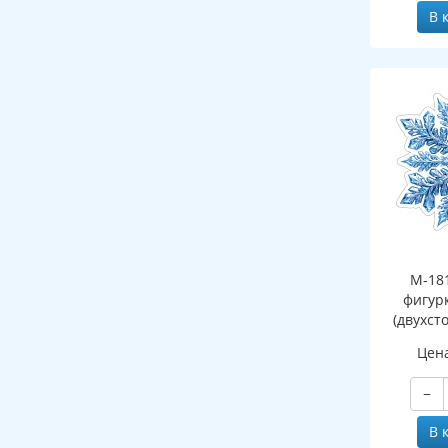
В 
М-18
фигур
(двухст
Цен
−
В 