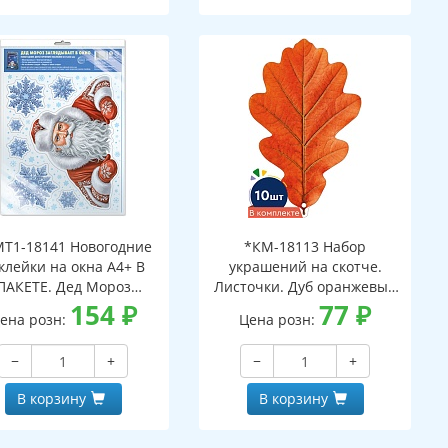
Т1-18141 Новогодние
*КМ-18113 Набор
клейки на окна А4+ В
украшений на скотче.
ПАКЕТЕ. Дед Мороз
Листочки. Дуб оранжевый
ядывает в окно (видны
154
₽
(10 шт. в наборе,
77
₽
ена розн:
Цена розн:
с обеих сторон,
двухсторонняя, ВД-лак)
многоразовые, в
−
+
−
+
ивидуальной упаковке,
вроподвесом и клеевым
В корзину
В корзину
клапаном)