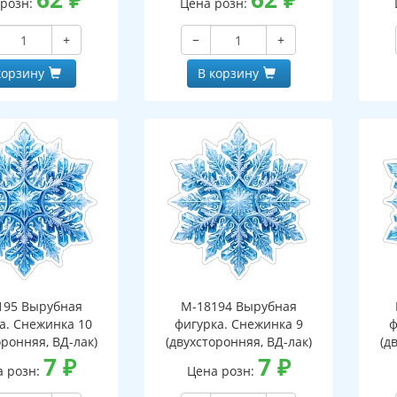
 розн:
Цена розн:
+
−
+
корзину
В корзину
195 Вырубная
М-18194 Вырубная
а. Снежинка 10
фигурка. Снежинка 9
ф
оронняя, ВД-лак)
(двухсторонняя, ВД-лак)
(д
7
₽
7
₽
а розн:
Цена розн: