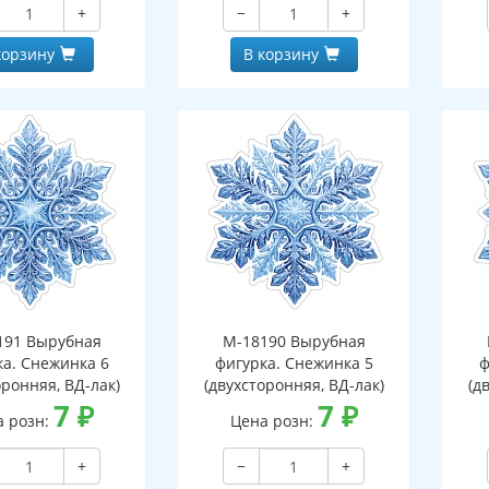
+
−
+
корзину
В корзину
191 Вырубная
М-18190 Вырубная
ка. Снежинка 6
фигурка. Снежинка 5
ф
оронняя, ВД-лак)
(двухсторонняя, ВД-лак)
(д
7
₽
7
₽
а розн:
Цена розн:
+
−
+