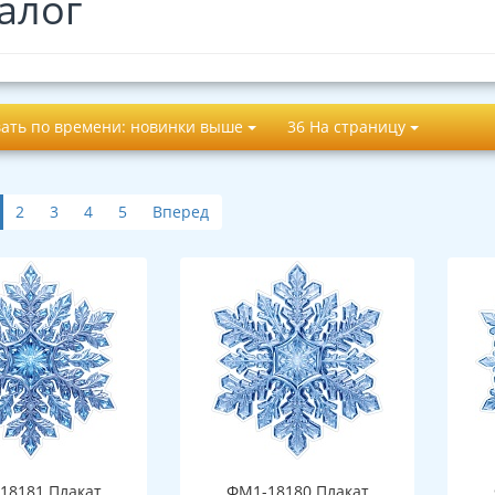
алог
ать по времени: новинки выше
36 На страницу
2
3
4
5
Вперед
18181 Плакат
ФМ1-18180 Плакат