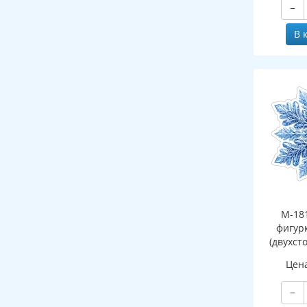
−
В 
М-18
фигур
(двухст
Цен
−