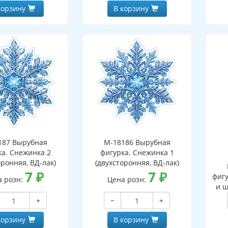
корзину
В корзину
187 Вырубная
М-18186 Вырубная
ка. Снежинка 2
фигурка. Снежинка 1
оронняя, ВД-лак)
(двухсторонняя, ВД-лак)
7
₽
7
₽
фигу
а розн:
Цена розн:
и ш
+
−
+
корзину
В корзину