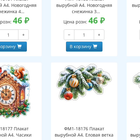
й А4. Новогодняя
вырубной А4. Новогодняя
выр
нежинка 4
снежинка 3
оронний, ВД-лак)
46
₽
(двухсторонний, ВД-лак)
46
₽
(д
 розн:
Цена розн:
+
−
+
корзину
В корзину
18177 Плакат
ФМ1-18176 Плакат
ной А4. Часики
вырубной А4. Еловая ветка
выру