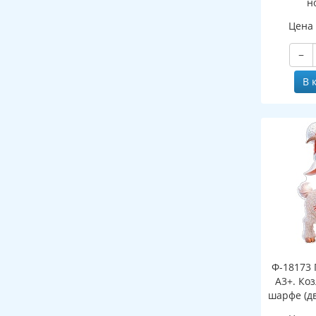
н
(двухст
Цена
−
В 
Ф-18173 
А3+. Ко
шарфе (д