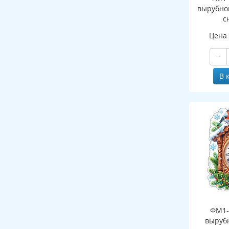
вырубно
с
(двухст
Цена
−
В 
ФМ1-
выруб