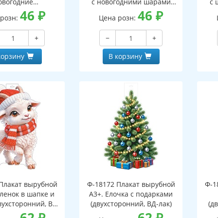
овогодние
с новогодними шарами
с 
оронний, ВД-лак)
46
₽
(двухсторонний, ВД-лак)
46
₽
(д
 розн:
Цена розн:
+
−
+
корзину
В корзину
Плакат вырубной
Ф-18172 Плакат вырубной
Ф-1
зленок в шапке и
А3+. Елочка с подарками
вухсторонний, ВД-
(двухсторонний, ВД-лак)
(д
лак)
62
₽
62
₽