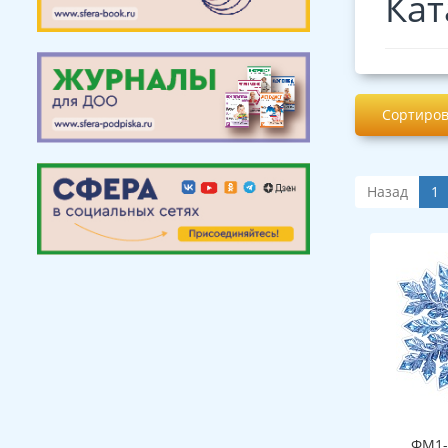
Кат
Сортиров
Назад
1
ФМ1-