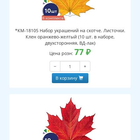
*КМ-18105 Набор украшений на скотче. Листочки.
Клен оранжево-желтый (10 шт. в наборе,
двухсторонняя, ВД-лак)
77
₽
Цена розн:
−
+
В корзину