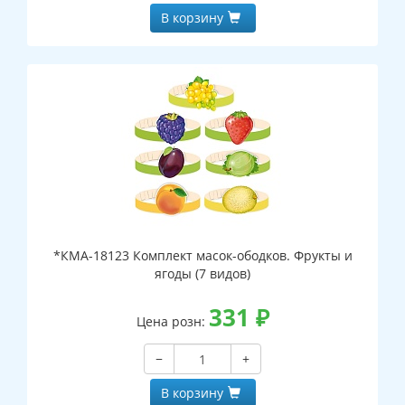
В корзину
*КМА-18123 Комплект масок-ободков. Фрукты и
ягоды (7 видов)
331
₽
Цена розн:
−
+
В корзину