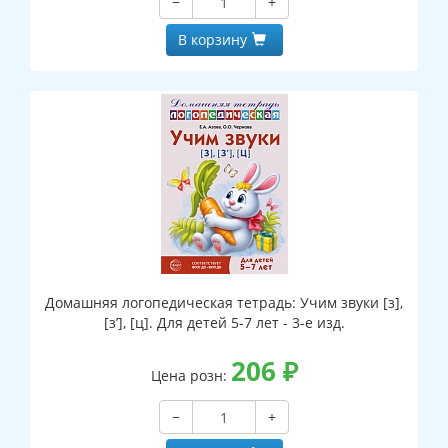
−
+
В корзину
Домашняя логопедическая тетрадь: Учим звуки [з],
[з’], [ц]. Для детей 5-7 лет - 3-е изд.
206
₽
Цена розн:
−
+