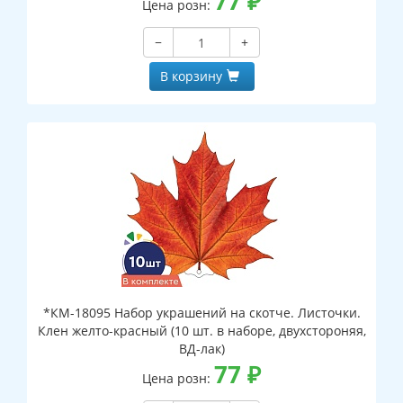
77
₽
Цена розн:
−
+
В корзину
*КМ-18095 Набор украшений на скотче. Листочки.
Клен желто-красный (10 шт. в наборе, двухстороняя,
ВД-лак)
77
₽
Цена розн: