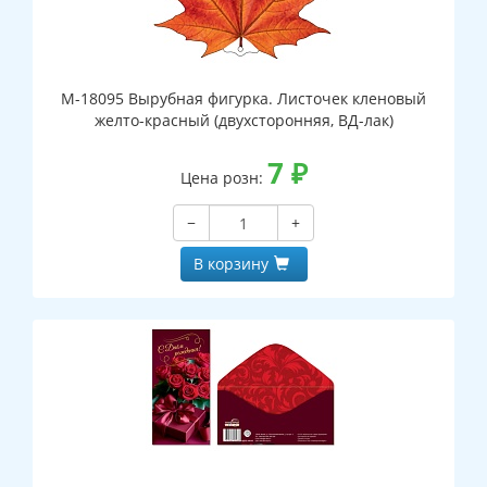
М-18095 Вырубная фигурка. Листочек кленовый
желто-красный (двухсторонняя, ВД-лак)
7
₽
Цена розн:
−
+
В корзину