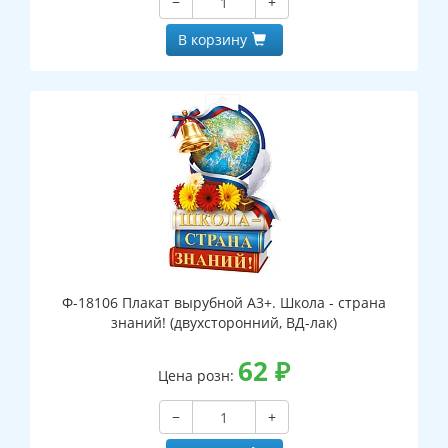
−
+
В корзину
Ф-18106 Плакат вырубной А3+. Школа - страна
знаний! (двухсторонний, ВД-лак)
62
₽
Цена розн:
−
+