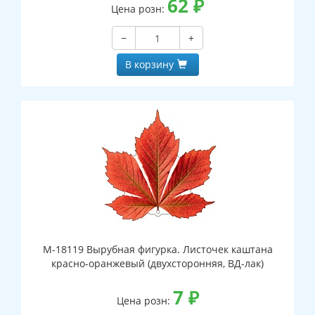
62
₽
Цена розн:
−
+
В корзину
М-18119 Вырубная фигурка. Листочек каштана
красно-оранжевый (двухсторонняя, ВД-лак)
7
₽
Цена розн: