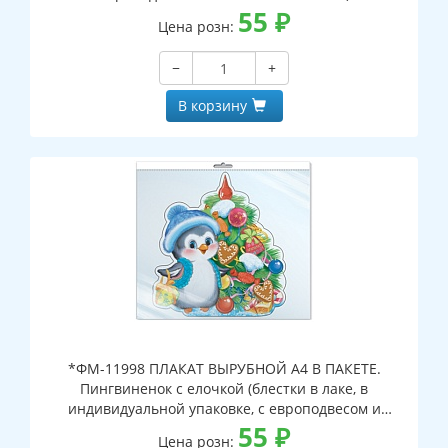
55
₽
Цена розн:
−
+
В корзину
*ФМ-11998 ПЛАКАТ ВЫРУБНОЙ А4 В ПАКЕТЕ.
Пингвиненок с елочкой (блестки в лаке, в
индивидуальной упаковке, с европодвесом и
клеевым клапаном)
55
₽
Цена розн: