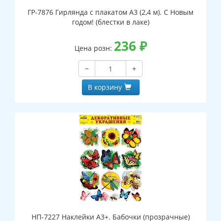
ГР-7876 Гирлянда с плакатом А3 (2,4 м). С Новым
годом! (блестки в лаке)
236
₽
Цена розн:
−
+
В корзину
НП-7227 Наклейки А3+. Бабочки (прозрачные)