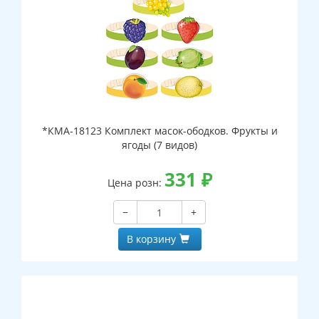
*КМА-18123 Комплект масок-ободков. Фрукты и
ягоды (7 видов)
331
₽
Цена розн:
−
+
В корзину