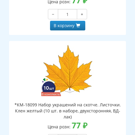
77
₽
Цена розн:
−
+
В корзину
*КМ-18099 Набор украшений на скотче. Листочки.
Клен желтый (10 шт. в наборе, двухсторонняя, ВД-
лак)
77
₽
Цена розн: