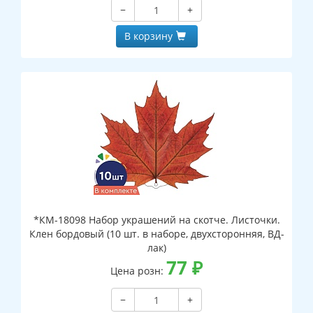
−
+
В корзину
*КМ-18098 Набор украшений на скотче. Листочки.
Клен бордовый (10 шт. в наборе, двухсторонняя, ВД-
лак)
77
₽
Цена розн:
−
+