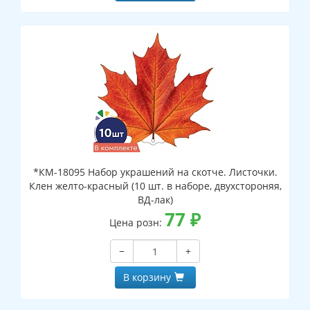
*КМ-18095 Набор украшений на скотче. Листочки.
Клен желто-красный (10 шт. в наборе, двухстороняя,
ВД-лак)
77
₽
Цена розн:
−
+
В корзину