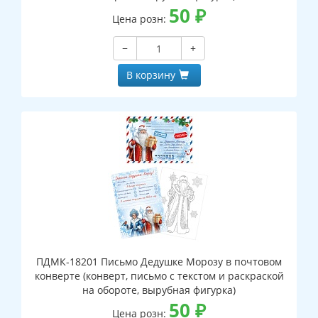
50
₽
Цена розн:
−
+
В корзину
ПДМК-18201 Письмо Дедушке Морозу в почтовом
конверте (конверт, письмо с текстом и раскраской
на обороте, вырубная фигурка)
50
₽
Цена розн: