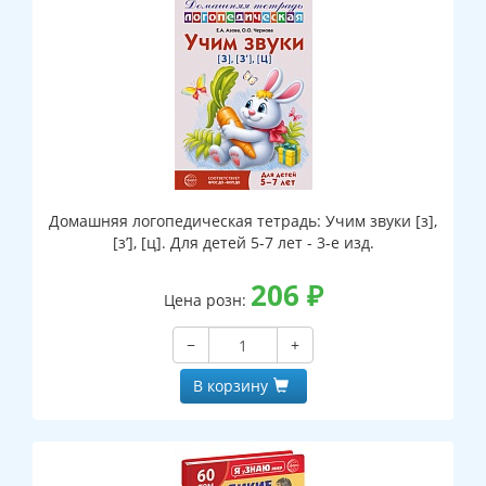
Домашняя логопедическая тетрадь: Учим звуки [з],
[з’], [ц]. Для детей 5-7 лет - 3-е изд.
206
₽
Цена розн:
−
+
В корзину