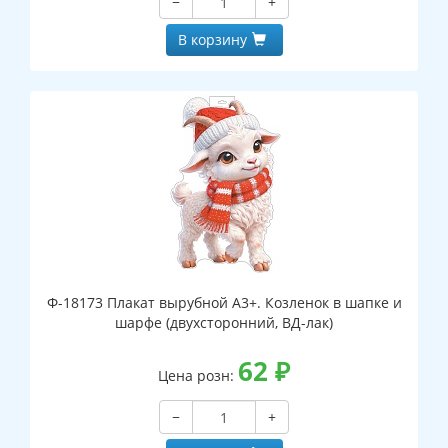
−
+
В корзину
Ф-18173 Плакат вырубной А3+. Козленок в шапке и
шарфе (двухсторонний, ВД-лак)
62
₽
Цена розн:
−
+