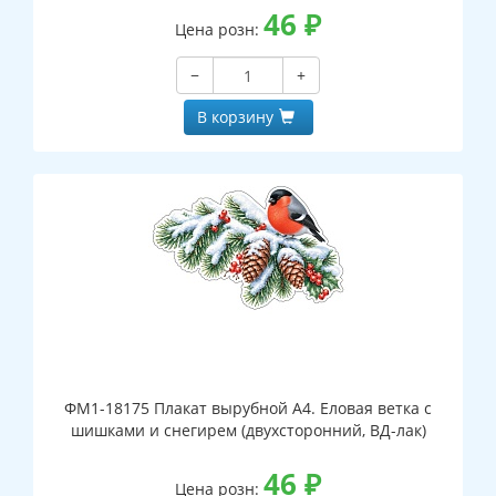
46
₽
Цена розн:
−
+
В корзину
ФМ1-18175 Плакат вырубной А4. Еловая ветка с
шишками и снегирем (двухсторонний, ВД-лак)
46
₽
Цена розн: