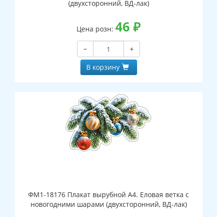
(двухсторонний, ВД-лак)
46
₽
Цена розн:
−
+
В корзину
ФМ1-18176 Плакат вырубной А4. Еловая ветка с
новогодними шарами (двухсторонний, ВД-лак)