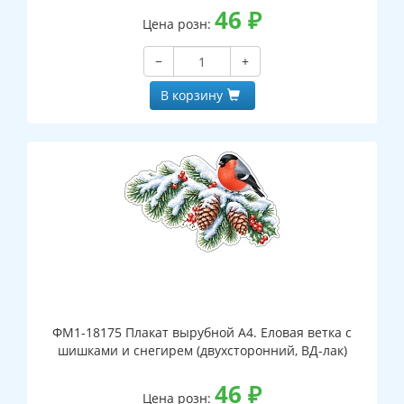
46
₽
Цена розн:
−
+
В корзину
ФМ1-18175 Плакат вырубной А4. Еловая ветка с
шишками и снегирем (двухсторонний, ВД-лак)
46
₽
Цена розн: