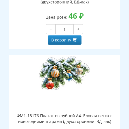
(двухсторонний, ВД-лак)
46
₽
Цена розн:
−
+
В корзину
ФМ1-18176 Плакат вырубной А4. Еловая ветка с
новогодними шарами (двухсторонний, ВД-лак)