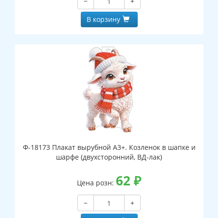
−
+
В корзину
Ф-18173 Плакат вырубной А3+. Козленок в шапке и
шарфе (двухсторонний, ВД-лак)
62
₽
Цена розн:
−
+