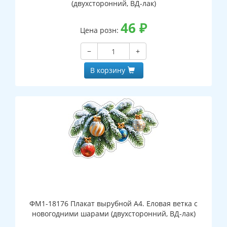
(двухсторонний, ВД-лак)
46
₽
Цена розн:
−
+
В корзину
ФМ1-18176 Плакат вырубной А4. Еловая ветка с
новогодними шарами (двухсторонний, ВД-лак)