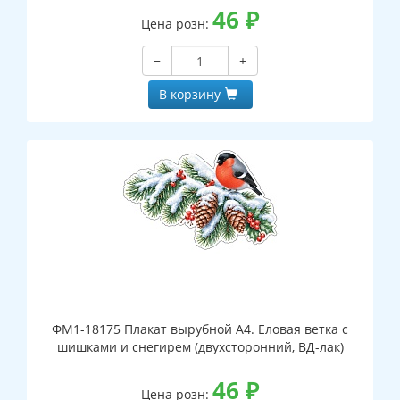
46
₽
Цена розн:
−
+
В корзину
ФМ1-18175 Плакат вырубной А4. Еловая ветка с
шишками и снегирем (двухсторонний, ВД-лак)
46
₽
Цена розн: