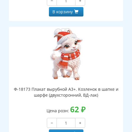
−
+
В корзину
Ф-18173 Плакат вырубной А3+. Козленок в шапке и
шарфе (двухсторонний, ВД-лак)
62
₽
Цена розн:
−
+