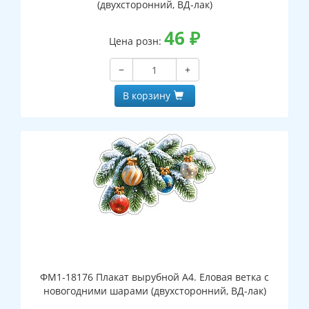
(двухсторонний, ВД-лак)
46
₽
Цена розн:
−
+
В корзину
ФМ1-18176 Плакат вырубной А4. Еловая ветка с
новогодними шарами (двухсторонний, ВД-лак)