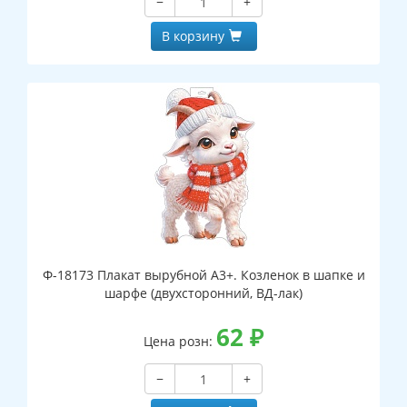
−
+
В корзину
Ф-18173 Плакат вырубной А3+. Козленок в шапке и
шарфе (двухсторонний, ВД-лак)
62
₽
Цена розн:
−
+