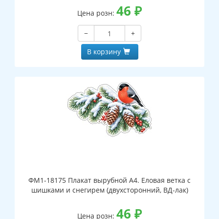
46
₽
Цена розн:
−
+
В корзину
ФМ1-18175 Плакат вырубной А4. Еловая ветка с
шишками и снегирем (двухсторонний, ВД-лак)
46
₽
Цена розн: