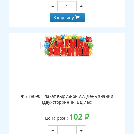
−
+
В корзину
ФБ-18090 Плакат вырубной А2. День знаний
(двухсторонний, ВД-лак)
102
₽
Цена розн:
−
+