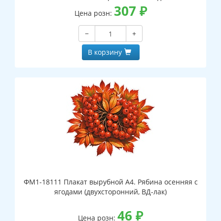
307
₽
Цена розн:
−
+
В корзину
ФМ1-18111 Плакат вырубной А4. Рябина осенняя с
ягодами (двухсторонний, ВД-лак)
46
₽
Цена розн: