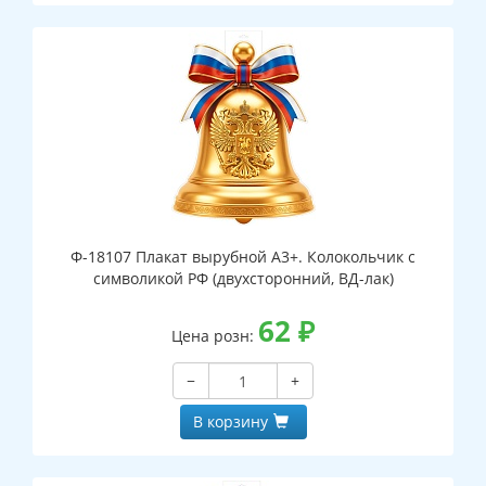
Ф-18107 Плакат вырубной А3+. Колокольчик с
символикой РФ (двухсторонний, ВД-лак)
62
₽
Цена розн:
−
+
В корзину