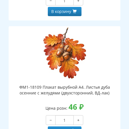
−
+
В корзину
ФМ1-18109 Плакат вырубной А4. Листья дуба
осенние с желудями (двухсторонний, ВД-лак)
46
₽
Цена розн:
−
+