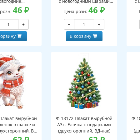
овогодние
с новогодними шарами
с 
оронний, ВД-лак)
46
₽
(двухсторонний, ВД-лак)
46
₽
(д
 розн:
Цена розн:
+
−
+
корзину
В корзину
Плакат вырубной
Ф-18172 Плакат вырубной
Ф-1
зленок в шапке и
А3+. Елочка с подарками
вухсторонний, ВД-
(двухсторонний, ВД-лак)
(д
лак)
62
₽
62
₽