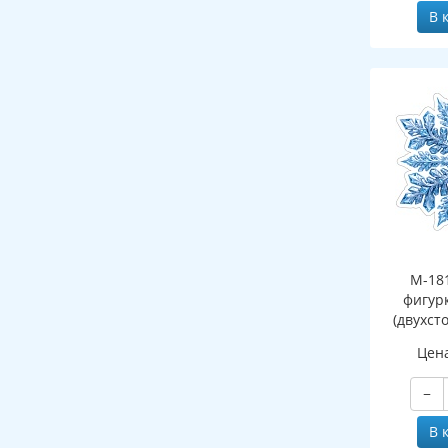
В 
М-18
фигур
(двухст
Цен
−
В 