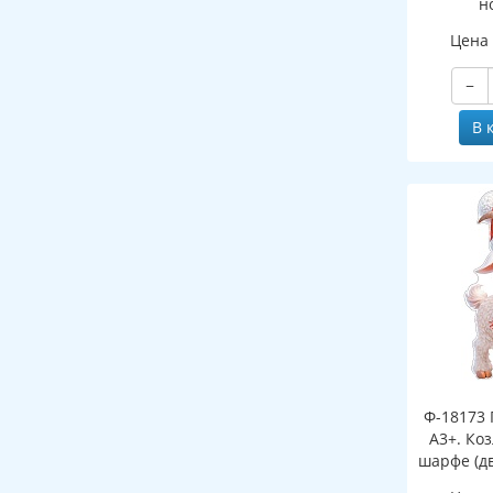
н
(двухст
Цена
−
В 
Ф-18173 
А3+. Ко
шарфе (д