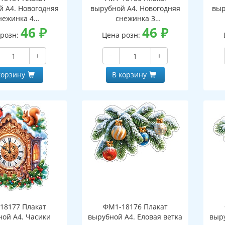
й А4. Новогодняя
вырубной А4. Новогодняя
выр
нежинка 4
снежинка 3
оронний, ВД-лак)
46
₽
(двухсторонний, ВД-лак)
46
₽
(д
 розн:
Цена розн:
+
−
+
корзину
В корзину
18177 Плакат
ФМ1-18176 Плакат
ной А4. Часики
вырубной А4. Еловая ветка
выру