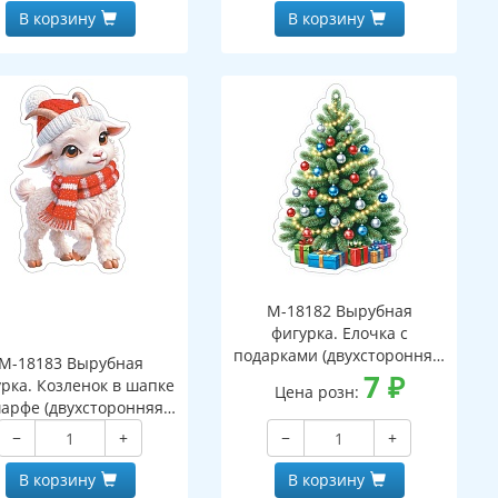
В корзину
В корзину
М-18182 Вырубная
фигурка. Елочка с
подарками (двухсторонняя,
М-18183 Вырубная
ВД-лак)
7
₽
рка. Козленок в шапке
Цена розн:
арфе (двухсторонняя,
ВД-лак)
−
+
−
+
В корзину
В корзину