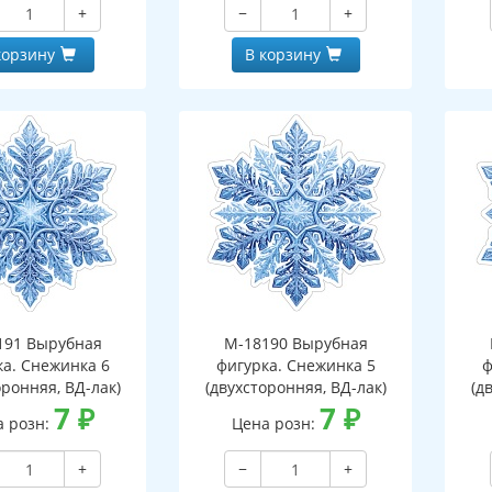
+
−
+
корзину
В корзину
191 Вырубная
М-18190 Вырубная
ка. Снежинка 6
фигурка. Снежинка 5
ф
оронняя, ВД-лак)
(двухсторонняя, ВД-лак)
(д
7
₽
7
₽
а розн:
Цена розн:
+
−
+