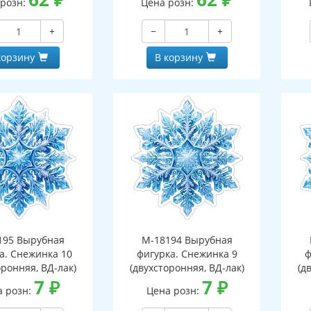
 розн:
Цена розн:
+
−
+
корзину
В корзину
195 Вырубная
М-18194 Вырубная
а. Снежинка 10
фигурка. Снежинка 9
ф
оронняя, ВД-лак)
(двухсторонняя, ВД-лак)
(д
7
₽
7
₽
а розн:
Цена розн: