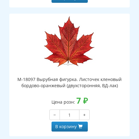
М-18097 Вырубная фигурка. Листочек кленовый
бордово-оранжевый (двухсторонняя, ВД-лак)
7
₽
Цена розн:
−
+
В корзину