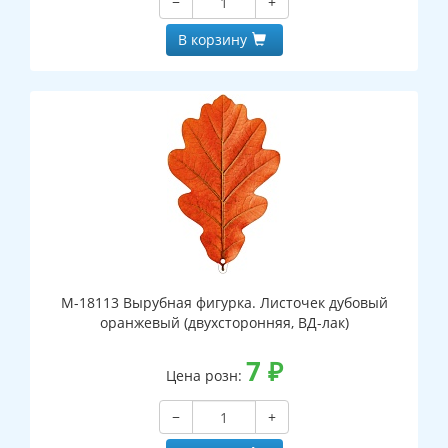
−
+
В корзину
М-18113 Вырубная фигурка. Листочек дубовый
оранжевый (двухсторонняя, ВД-лак)
7
₽
Цена розн:
−
+