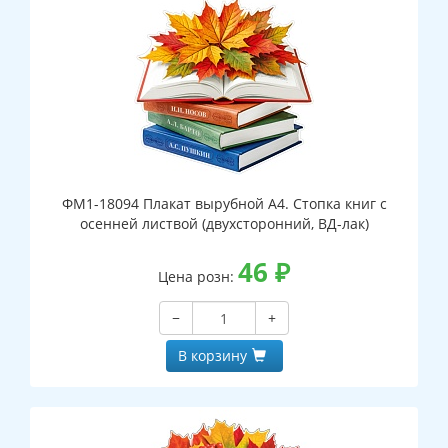
ФМ1-18094 Плакат вырубной А4. Стопка книг с
осенней листвой (двухсторонний, ВД-лак)
46
₽
Цена розн:
−
+
В корзину