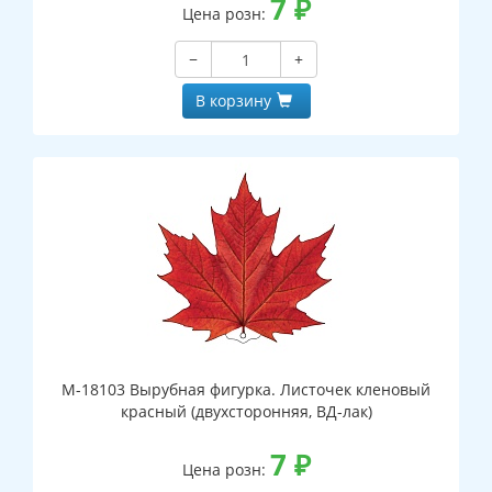
7
₽
Цена розн:
−
+
В корзину
М-18103 Вырубная фигурка. Листочек кленовый
красный (двухсторонняя, ВД-лак)
7
₽
Цена розн: