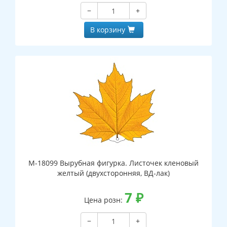
−
+
В корзину
М-18099 Вырубная фигурка. Листочек кленовый
желтый (двухсторонняя, ВД-лак)
7
₽
Цена розн:
−
+