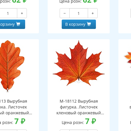
 розн:
Цена розн:
+
−
+
корзину
В корзину
113 Вырубная
М-18112 Вырубная
рка. Листочек
фигурка. Листочек
ый оранжевый
кленовый оранжевый
оронняя, ВД-лак)
7
₽
(двухсторонняя, ВД-лак)
7
₽
(д
а розн:
Цена розн: