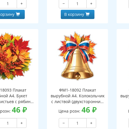
+
−
+
корзину
В корзину
18093 Плакат
ФМ1-18092 Плакат
ной А4. Букет
вырубной А4. Колокольчик
выр
листьев с рябиной
с листвой (двухсторонний,
оронний, ВД-лак)
46
₽
вд-лак)
46
₽
(д
 розн:
Цена розн:
+
−
+