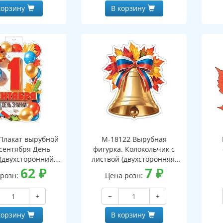
корзину
В корзину
Плакат вырубной
М-18122 Вырубная
 сентября День
фигурка. Колокольчик с
(двухсторонний,
листвой (двухсторонняя,
ВД-лак)
62
₽
ВД-лак)
7
₽
 розн:
Цена розн:
(д
+
−
+
корзину
В корзину