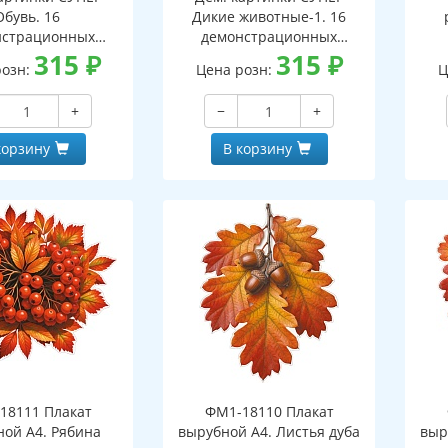
Обувь. 16
Дикие животные-1. 16
нстрационных
демонстрационных
ок с текстом В
315
₽
картинок с текстом В
315
₽
розн:
Цена розн:
Ц
 (173х220 мм)
ПАПКЕ (173х220 мм)
+
−
+
корзину
В корзину
18111 Плакат
ФМ1-18110 Плакат
ной А4. Рябина
вырубной А4. Листья дуба
выр