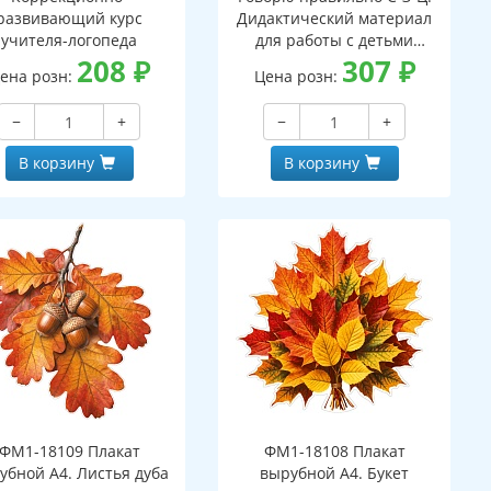
развивающий курс
Дидактический материал
учителя-логопеда
для работы с детьми
208
₽
дошкольного и младшего
307
₽
ена розн:
Цена розн:
школьного возраста - 2-ое
изд.
−
+
−
+
В корзину
В корзину
ФМ1-18109 Плакат
ФМ1-18108 Плакат
убной А4. Листья дуба
вырубной А4. Букет