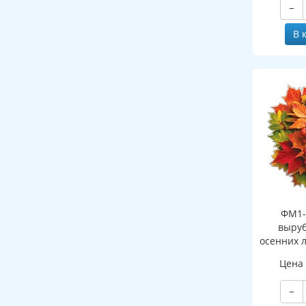
−
В 
ФМ1-
выруб
осенних 
(двухст
Цена
−