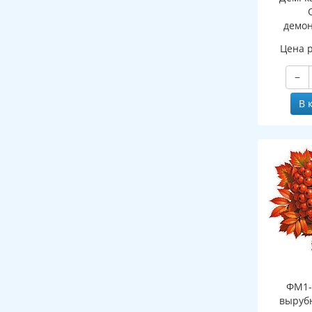
демо
картин
Цена 
ПАПКЕ
−
В 
ФМ1-
выруб