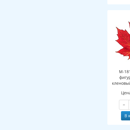
М-18
фигу
кленовы
(двухст
Цен
−
В 