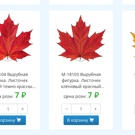
104 Вырубная
М-18103 Вырубная
рка. Листочек
фигурка. Листочек
й темно красный
кленовый красный
оронняя, ВД-лак)
7
₽
(двухсторонняя, ВД-лак)
7
₽
(д
а розн:
Цена розн:
+
−
+
корзину
В корзину