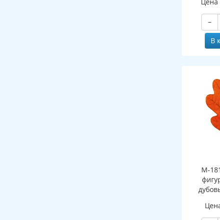
Цена
−
В 
М-18
фигу
дубов
(двухст
Цен