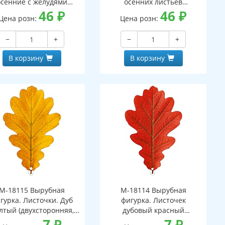
осенние с желудями
осенних листьев
вухсторонний, ВД-лак)
46
₽
(двухсторонний, ВД-лак)
46
₽
Цена розн:
Цена розн:
−
+
−
+
В корзину
В корзину
М-18115 Вырубная
М-18114 Вырубная
гурка. Листочки. Дуб
фигурка. Листочек
лтый (двухсторонняя,
дубовый красный
ВД-лак)
7
₽
(двухсторонняя, ВД-лак)
7
₽