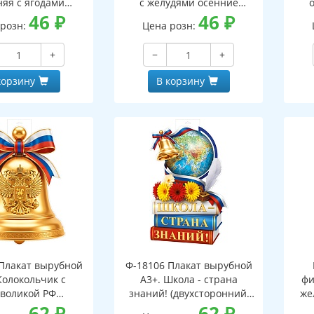
няя с ягодами
с желудями осенние
оронний, ВД-лак)
46
₽
(двухсторонний, ВД-лак)
46
₽
(д
 розн:
Цена розн:
+
−
+
корзину
В корзину
Плакат вырубной
Ф-18106 Плакат вырубной
Колокольчик с
А3+. Школа - страна
фи
воликой РФ
знаний! (двухсторонний,
же
оронний, ВД-лак)
62
₽
ВД-лак)
62
₽