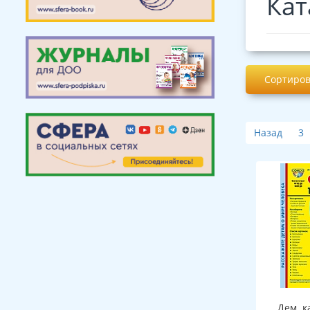
Кат
Сортиров
Назад
3
Дем. к