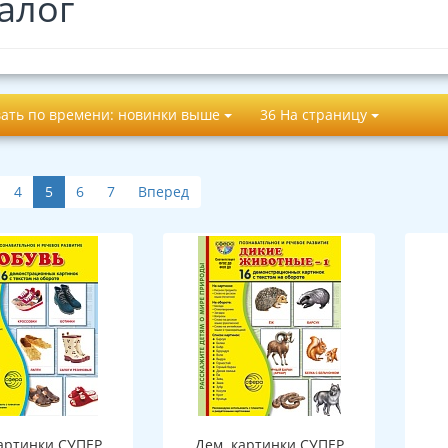
алог
ать по времени: новинки выше
36 На страницу
4
5
6
7
Вперед
артинки СУПЕР
Дем. картинки СУПЕР