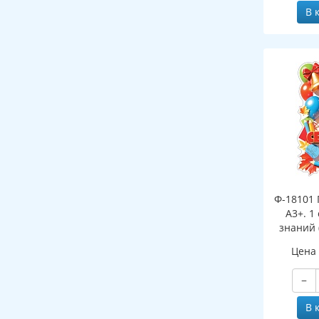
В 
Ф-18101 
А3+. 1
знаний 
Цена
−
В 