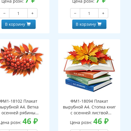
Цена розн:
Цена розн:
−
+
−
+
В корзину
В корзину
ФМ1-18102 Плакат
ФМ1-18094 Плакат
вырубной А4. Ветка
вырубной А4. Стопка книг
осенней рябины
с осенней листвой
вухсторонний, ВД-лак)
46
₽
(двухсторонний, ВД-лак)
46
₽
Цена розн:
Цена розн: