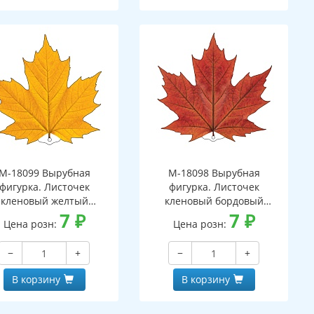
М-18099 Вырубная
М-18098 Вырубная
фигурка. Листочек
фигурка. Листочек
кленовый желтый
кленовый бордовый
вухсторонняя, ВД-лак)
7
₽
(двухсторонняя, ВД-лак)
7
₽
Цена розн:
Цена розн:
−
+
−
+
В корзину
В корзину