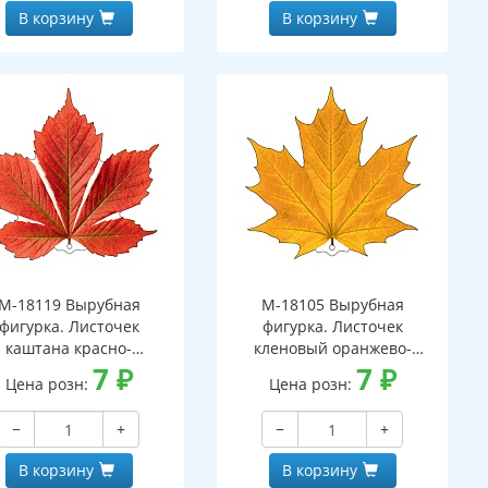
В корзину
В корзину
М-18119 Вырубная
М-18105 Вырубная
фигурка. Листочек
фигурка. Листочек
каштана красно-
кленовый оранжево-
оранжевый
7
₽
желтый (двухсторонняя,
7
₽
Цена розн:
Цена розн:
вухсторонняя, ВД-лак)
ВД-лак)
−
+
−
+
В корзину
В корзину