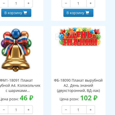
−
+
−
+
В корзину
В корзину
ФМ1-18091 Плакат
ФБ-18090 Плакат вырубной
убной А4. Колокольчик
А2. День знаний
с шариками
(двухсторонний, ВД-лак)
вухсторонний, ВД-лак)
46
₽
102
₽
Цена розн:
Цена розн:
−
+
−
+