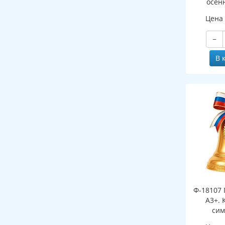
осен
(двухст
Цена
−
В 
Ф-18107 
А3+. 
сим
(двухст