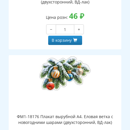
(двухсторонний, ВД-лак)
46
₽
Цена розн:
−
+
В корзину
ФМ1-18176 Плакат вырубной А4. Еловая ветка с
новогодними шарами (двухсторонний, ВД-лак)