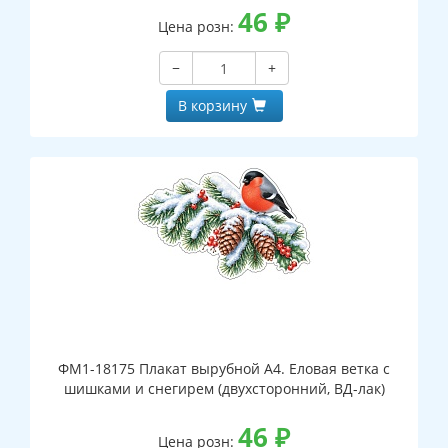
46
₽
Цена розн:
−
+
В корзину
ФМ1-18175 Плакат вырубной А4. Еловая ветка с
шишками и снегирем (двухсторонний, ВД-лак)
46
₽
Цена розн: