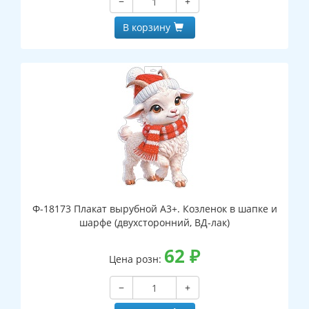
−
+
В корзину
Ф-18173 Плакат вырубной А3+. Козленок в шапке и
шарфе (двухсторонний, ВД-лак)
62
₽
Цена розн:
−
+