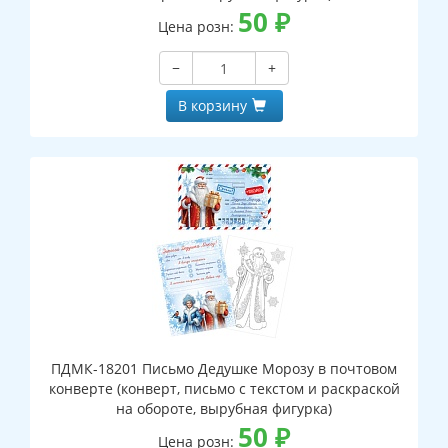
50
₽
Цена розн:
−
+
В корзину
ПДМК-18201 Письмо Дедушке Морозу в почтовом
конверте (конверт, письмо с текстом и раскраской
на обороте, вырубная фигурка)
50
₽
Цена розн: