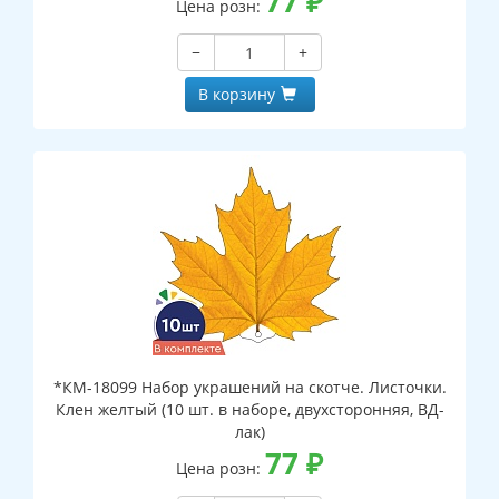
77
₽
Цена розн:
−
+
В корзину
*КМ-18099 Набор украшений на скотче. Листочки.
Клен желтый (10 шт. в наборе, двухсторонняя, ВД-
лак)
77
₽
Цена розн: