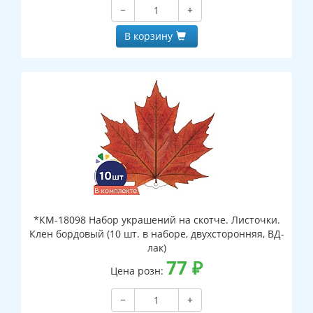
−
+
В корзину
*КМ-18098 Набор украшений на скотче. Листочки.
Клен бордовый (10 шт. в наборе, двухсторонняя, ВД-
лак)
77
₽
Цена розн:
−
+