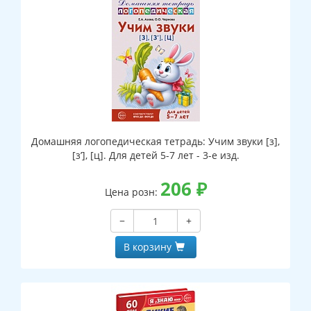
Домашняя логопедическая тетрадь: Учим звуки [з],
[з’], [ц]. Для детей 5-7 лет - 3-е изд.
206
₽
Цена розн:
−
+
В корзину