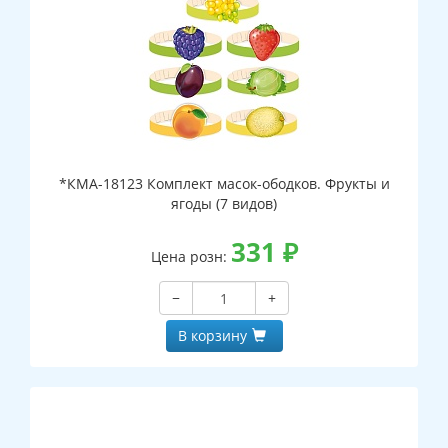
*КМА-18123 Комплект масок-ободков. Фрукты и
ягоды (7 видов)
331
₽
Цена розн:
−
+
В корзину