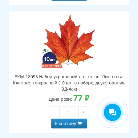
*КМ-18095 Набор украшений на скотче. Листочки.
Клен желто-красный (10 шт. в наборе, двухстороняя,
ВД-лак)
77
₽
Цена розн:
−
+
В корзину