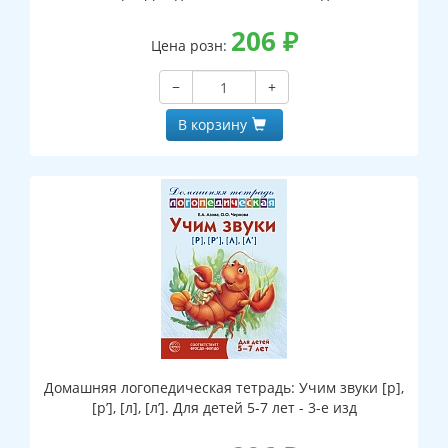
206
₽
Цена розн:
−
+
В корзину
Домашняя логопедическая тетрадь: Учим звуки [р],
[р’], [л], [л’]. Для детей 5-7 лет - 3-е изд