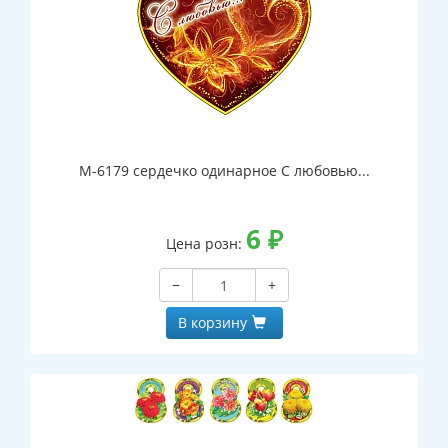
М-6179 сердечко одинарное С любовью...
6
₽
Цена розн:
−
+
В корзину