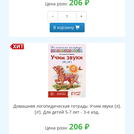
206
₽
Цена розн:
−
+
В корзину
Домашняя логопедическая тетрадь: Учим звуки [л],
[л’]. Для детей 5-7 лет - 3-е изд.
206
₽
Цена розн: