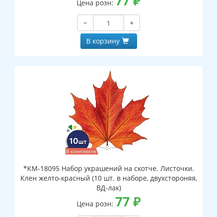
77
₽
Цена розн:
−
+
В корзину
*КМ-18095 Набор украшений на скотче. Листочки.
Клен желто-красный (10 шт. в наборе, двухстороняя,
ВД-лак)
77
₽
Цена розн: