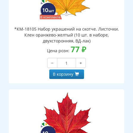
*КМ-18105 Набор украшений на скотче. Листочки.
Клен оранжево-желтый (10 шт. в наборе,
двухсторонняя, ВД-лак)
77
₽
Цена розн:
−
+
В корзину