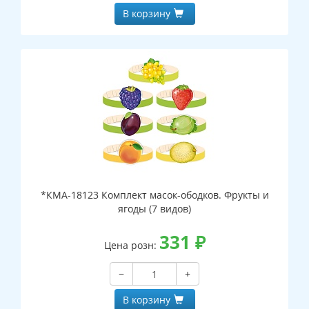
В корзину
*КМА-18123 Комплект масок-ободков. Фрукты и
ягоды (7 видов)
331
₽
Цена розн:
−
+
В корзину