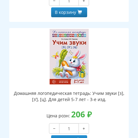
−
+
В корзину
Домашняя логопедическая тетрадь: Учим звуки [з],
[з’], [ц]. Для детей 5-7 лет - 3-е изд.
206
₽
Цена розн:
−
+