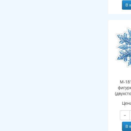
В 
М-18
фигур
(двухст
Цен
−
В 