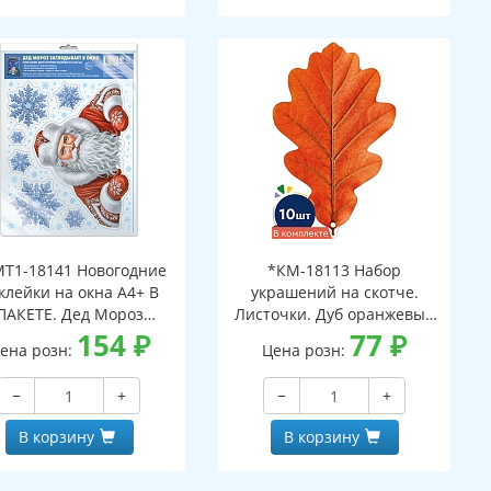
Т1-18141 Новогодние
*КМ-18113 Набор
клейки на окна А4+ В
украшений на скотче.
ПАКЕТЕ. Дед Мороз
Листочки. Дуб оранжевый
ядывает в окно (видны
154
₽
(10 шт. в наборе,
77
₽
ена розн:
Цена розн:
с обеих сторон,
двухсторонняя, ВД-лак)
многоразовые, в
−
+
−
+
ивидуальной упаковке,
вроподвесом и клеевым
В корзину
В корзину
клапаном)