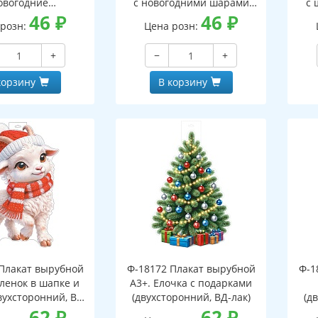
овогодние
с новогодними шарами
с 
оронний, ВД-лак)
46
₽
(двухсторонний, ВД-лак)
46
₽
(д
 розн:
Цена розн:
+
−
+
корзину
В корзину
Плакат вырубной
Ф-18172 Плакат вырубной
Ф-1
зленок в шапке и
А3+. Елочка с подарками
вухсторонний, ВД-
(двухсторонний, ВД-лак)
(д
лак)
62
₽
62
₽