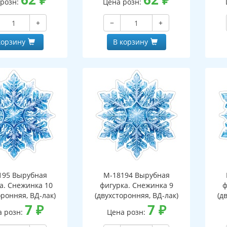
 розн:
Цена розн:
+
−
+
корзину
В корзину
195 Вырубная
М-18194 Вырубная
а. Снежинка 10
фигурка. Снежинка 9
ф
оронняя, ВД-лак)
(двухсторонняя, ВД-лак)
(д
7
₽
7
₽
а розн:
Цена розн: