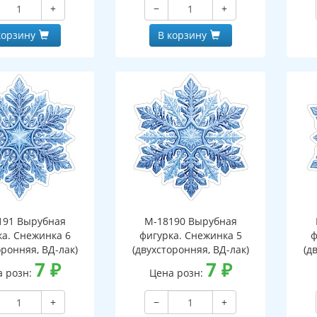
+
−
+
корзину
В корзину
191 Вырубная
М-18190 Вырубная
ка. Снежинка 6
фигурка. Снежинка 5
ф
оронняя, ВД-лак)
(двухсторонняя, ВД-лак)
(д
7
₽
7
₽
а розн:
Цена розн:
+
−
+