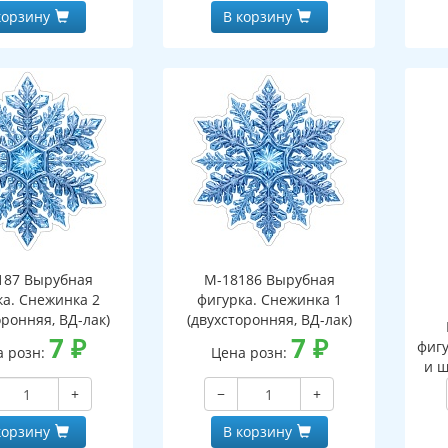
корзину
В корзину
187 Вырубная
М-18186 Вырубная
ка. Снежинка 2
фигурка. Снежинка 1
оронняя, ВД-лак)
(двухсторонняя, ВД-лак)
7
₽
7
₽
фигу
а розн:
Цена розн:
и ш
+
−
+
корзину
В корзину