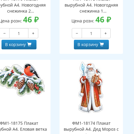
убной А4. Новогодняя
вырубной А4. Новогодняя
снежинка 2
снежинка 1
вухсторонний, ВД-лак)
46
₽
(двухсторонний, ВД-лак)
46
₽
Цена розн:
Цена розн:
−
+
−
+
В корзину
В корзину
ФМ1-18175 Плакат
ФМ1-18174 Плакат
бной А4. Еловая ветка
вырубной А4. Дед Мороз с