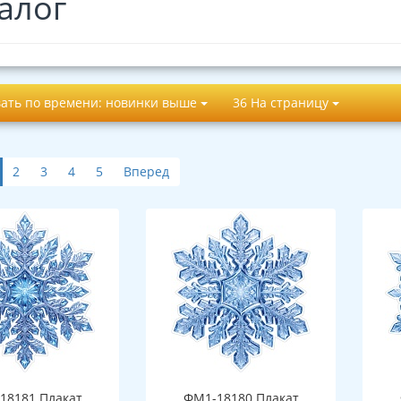
алог
ать по времени: новинки выше
36 На страницу
2
3
4
5
Вперед
18181 Плакат
ФМ1-18180 Плакат