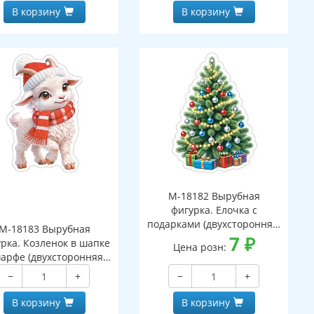
В корзину
В корзину
М-18182 Вырубная
фигурка. Елочка с
подарками (двухсторонняя,
М-18183 Вырубная
ВД-лак)
7
₽
рка. Козленок в шапке
Цена розн:
арфе (двухсторонняя,
ВД-лак)
−
+
−
+
В корзину
В корзину