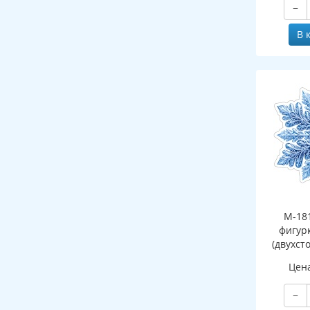
−
В 
М-18
фигур
(двухст
Цен
−