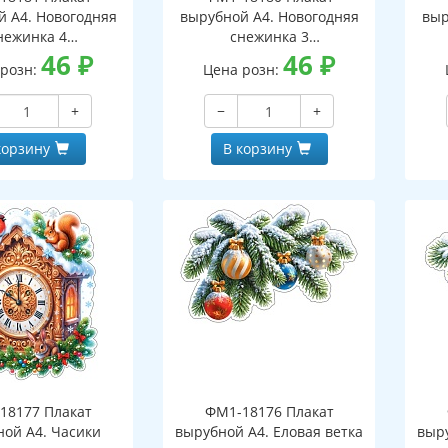
й А4. Новогодняя
вырубной А4. Новогодняя
выр
нежинка 4
снежинка 3
оронний, ВД-лак)
46
₽
(двухсторонний, ВД-лак)
46
₽
(д
 розн:
Цена розн:
+
−
+
корзину
В корзину
18177 Плакат
ФМ1-18176 Плакат
ной А4. Часики
вырубной А4. Еловая ветка
выру