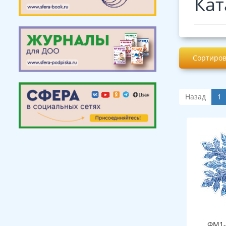
Кат
Сортиров
Назад
1
ФМ1-