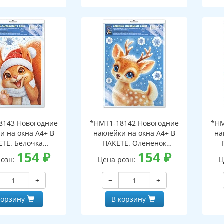
8143 Новогодние
*НМТ1-18142 Новогодние
*НМ
и на окна А4+ В
наклейки на окна А4+ В
на
ЕТЕ. Белочка
ПАКЕТЕ. Олененок
ает в окно (видны
154
₽
заглядывает в окно (видны
154
₽
загл
розн:
Цена розн:
Ц
беих сторон,
с обеих сторон,
горазовые, в
многоразовые, в
+
−
+
альной упаковке,
индивидуальной упаковке,
инд
двесом и клеевым
с европодвесом и клеевым
с е
корзину
В корзину
лапаном)
клапаном)