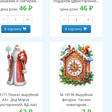
шишками и снегирем
подарком (двухсторонний,
вухсторонний, ВД-лак)
46
₽
ВД-лак)
46
₽
Цена розн:
Цена розн:
−
+
−
+
В корзину
В корзину
8171 Плакат вырубной
М-18196 Вырубная
А3+. Дед Мороз
фигурка. Часики
вухсторонний, ВД-лак)
новогодние
62
₽
(двухсторонняя, ВД-лак)
7
₽