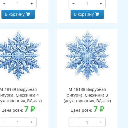
−
+
−
+
В корзину
В корзину
М-18189 Вырубная
М-18188 Вырубная
игурка. Снежинка 4
фигурка. Снежинка 3
вухсторонняя, ВД-лак)
(двухсторонняя, ВД-лак)
7
₽
7
₽
Цена розн:
Цена розн:
−
+
−
+