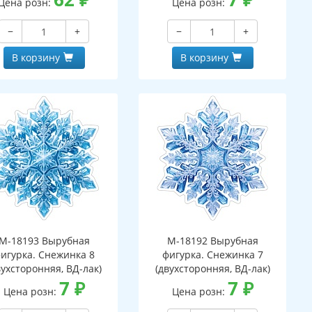
Цена розн:
Цена розн:
−
+
−
+
В корзину
В корзину
М-18193 Вырубная
М-18192 Вырубная
игурка. Снежинка 8
фигурка. Снежинка 7
вухсторонняя, ВД-лак)
(двухсторонняя, ВД-лак)
7
₽
7
₽
Цена розн:
Цена розн: