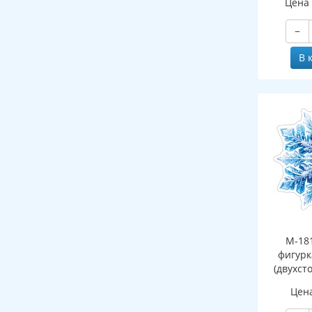
Цена
−
В 
М-18
фигурк
(двухст
Цен