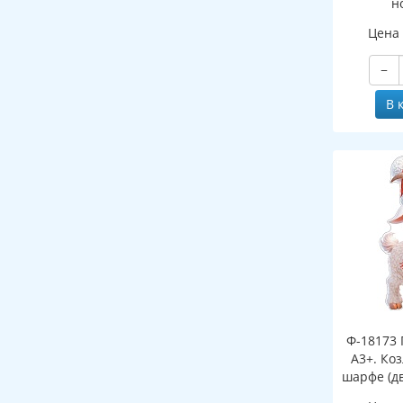
н
(двухст
Цена
−
В 
Ф-18173 
А3+. Ко
шарфе (д