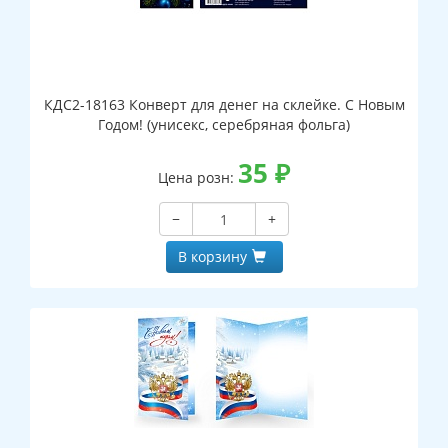
КДС2-18163 Конверт для денег на склейке. С Новым
Годом! (унисекс, серебряная фольга)
35
₽
Цена розн:
−
+
В корзину