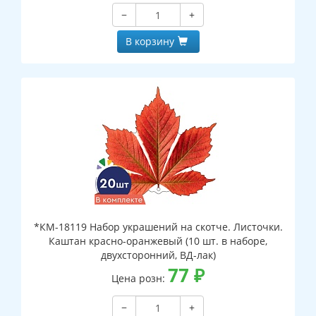
−
+
В корзину
*КМ-18119 Набор украшений на скотче. Листочки.
Каштан красно-оранжевый (10 шт. в наборе,
двухсторонний, ВД-лак)
77
₽
Цена розн:
−
+