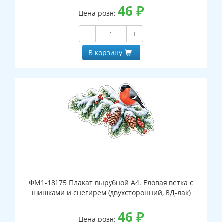
46
₽
Цена розн:
−
+
В корзину
ФМ1-18175 Плакат вырубной А4. Еловая ветка с
шишками и снегирем (двухсторонний, ВД-лак)
46
₽
Цена розн: