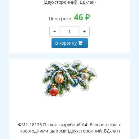
(двухсторонний, ВД-лак)
46
₽
Цена розн:
−
+
В корзину
ФМ1-18176 Плакат вырубной А4. Еловая ветка с
новогодними шарами (двухсторонний, ВД-лак)