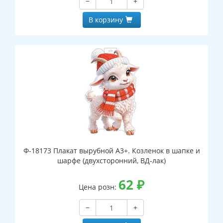
−
+
В корзину
Ф-18173 Плакат вырубной А3+. Козленок в шапке и
шарфе (двухсторонний, ВД-лак)
62
₽
Цена розн:
−
+