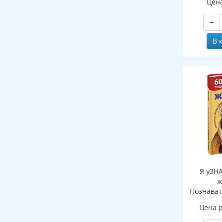
Цен
−
В 
Я уЗН
ж
Познават
де
Цена 