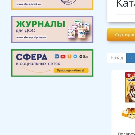
Кат
Сортиров
Назад
1
Подароч