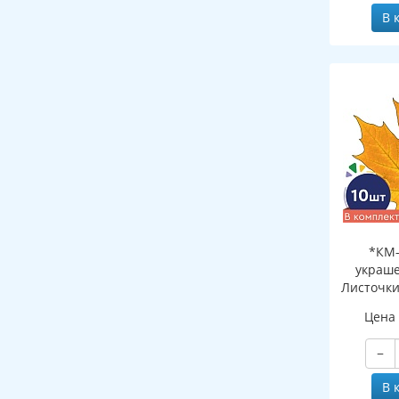
В 
*КМ-
украше
Листочки
желтый (
Цена
двухсто
−
В 