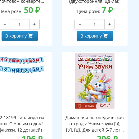
почтовом конверте
(двухсторонняя, ВД-лак)
верт, письмо с текстом
50
₽
7
₽
Цена розн:
Цена розн:
аскраской на обороте,
вырубная фигурка)
−
+
−
+
В корзину
В корзину
2-18199 Гирлянда на
Домашняя логопедическая
ити. С Новым годом!
тетрадь: Учим звуки [з],
флажки, 12 деталей)
[з’], [ц]. Для детей 5-7 лет -
196
₽
3-е изд.
206
₽