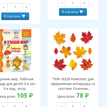
−
+
−
+
В корзину
В корзину
 узнаю мир. Рабочая
*КМ-18228 Комплект для
адь для детей 5-6 лет -
оформления интерьера со
3-е изд., испр.
скотчем. Осенние
105
₽
листочки-2 (10 видов)
78
₽
ена розн:
Цена розн:
−
+
−
+