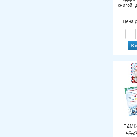
книгой "
Цена 
−
В 
ПДМК-
Деду