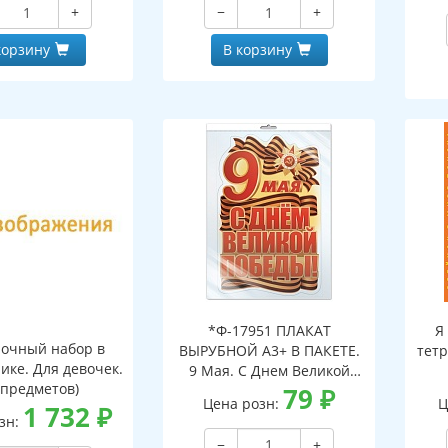
+
−
+
корзину
В корзину
*Ф-17951 ПЛАКАТ
Я
очный набор в
ВЫРУБНОЙ А3+ В ПАКЕТЕ.
тетр
ике. Для девочек.
9 Мая. С Днем Великой
 предметов)
Победы! (двухсторонний,
79
₽
Цена розн:
Ц
1 732
₽
ВД-лак, в индивидуальной
зн:
упаковке, с европодвесом
−
+