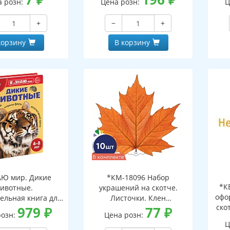
а розн:
Цена розн:
Ц
+
−
+
корзину
В корзину
АЮ мир. Дикие
*КМ-18096 Набор
*К
ивотные.
украшений на скотче.
офо
ельная книга для
Листочки. Клен
ско
тей 4-8 лет
979
₽
оранжевый (10 шт. в
77
₽
розн:
Цена розн:
наборе, двухсторонний,
Ц
ВД-лак)