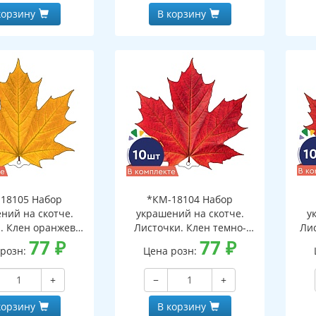
корзину
В корзину
18105 Набор
*КМ-18104 Набор
ний на скотче.
украшений на скотче.
у
. Клен оранжево-
Листочки. Клен темно-
Ли
10 шт. в наборе,
77
₽
красный (10 шт. в наборе,
77
₽
 розн:
Цена розн:
ронняя, ВД-лак)
двухсторонняя, ВД-лак)
дв
+
−
+
корзину
В корзину