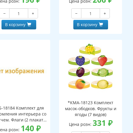
ена розн:
Цена розн:
−
+
−
+
В корзину
В корзину
*КМА-18123 Комплект
Б-18184 Комплект для
масок-ободков. Фрукты и
рмления интерьера со
ягоды (7 видов)
тчем. Флаги (2 плаката
331
₽
Цена розн:
А3)
140
₽
ена розн: