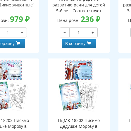
Дикие животные"
развитию речи для детей
раз
5-6 лет. Соответствует
3-
979
₽
ФГОС ДО - 3-е изд. испр.
236
₽
ФГО
розн:
Цена розн:
Ц
+
−
+
корзину
В корзину
18203 Письмо
ПДМК-18202 Письмо
шке Морозу в
Дедушке Морозу в