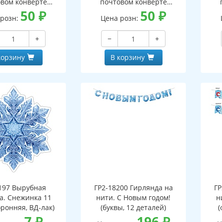
вом конверте
почтовом конверте
 письмо с текстом
50
₽
(конверт, письмо с текстом
50
₽
(кон
 розн:
Цена розн:
ской на обороте,
и раскраской на обороте,
и р
бная фигурка)
вырубная фигурка)
+
−
+
корзину
В корзину
197 Вырубная
ГР2-18200 Гирлянда на
ГР
а. Снежинка 11
нити. С Новым годом!
н
оронняя, ВД-лак)
(буквы, 12 деталей)
(
7
₽
196
₽