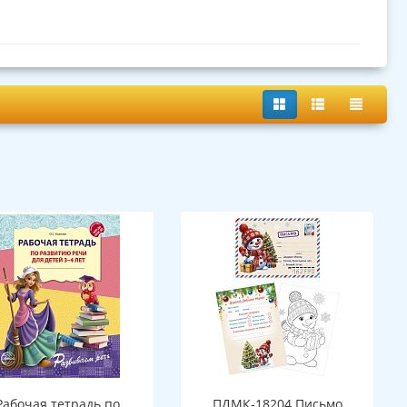
Рабочая тетрадь по
ПДМК-18204 Письмо