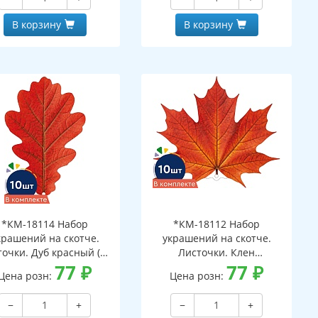
В корзину
В корзину
*КМ-18114 Набор
*КМ-18112 Набор
крашений на скотче.
украшений на скотче.
очки. Дуб красный (10
Листочки. Клен
шт. в наборе,
77
₽
оранжевый (10 шт. в
77
₽
Цена розн:
Цена розн:
ухсторонняя, ВД-лак)
наборе, двухсторонняя, ВД-
лак)
−
+
−
+