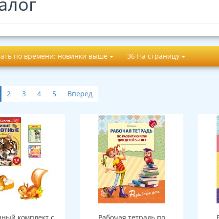
алог
ать по времени: новинки выше
36 На страницу
2
3
4
5
Вперед
ный комплект с
Рабочая тетрадь по