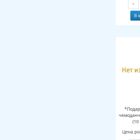
−
В 
*Подар
чемоданч
(10
Цена ро