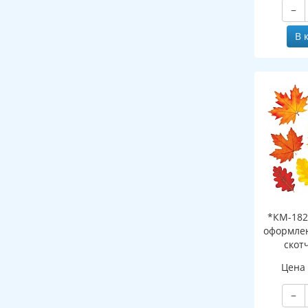
−
В 
*КМ-182
оформлен
скот
листоч
Цена
−