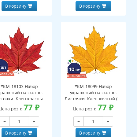
В корзину
В корзину
*КМ-18103 Набор
*КМ-18099 Набор
крашений на скотче.
украшений на скотче.
сточки. Клен красный
Листочки. Клен желтый (10
(10 шт. в наборе,
77
₽
шт. в наборе,
77
₽
Цена розн:
Цена розн:
ухсторонняя, ВД-лак)
двухсторонняя, ВД-лак)
−
+
−
+
В корзину
В корзину