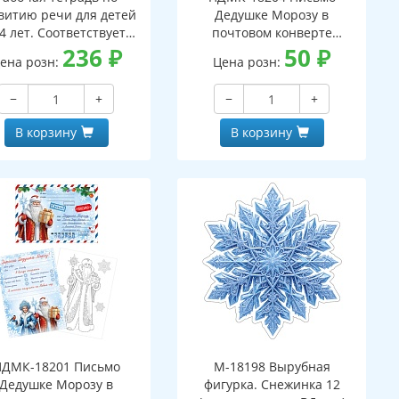
витию речи для детей
Дедушке Морозу в
4 лет. Соответствует
почтовом конверте
С ДО - 3-е изд. испр.
236
₽
(конверт, письмо с текстом
50
₽
ена розн:
Цена розн:
и раскраской на обороте,
вырубная фигурка)
−
+
−
+
В корзину
В корзину
ПДМК-18201 Письмо
М-18198 Вырубная
Дедушке Морозу в
фигурка. Снежинка 12