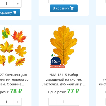
и клеевым клапаном)
+
В корзину
корзину
27 Комплект для
*КМ-18115 Набор
ия интерьера со
украшений на скотче.
у
чем. Осенние
Листочки. Дуб желтый (10
Лист
ки-1 (10 видов)
78
₽
шт. в наборе,
77
₽
 розн:
Цена розн:
двухсторонняя, ВД-лак)
дв
+
−
+