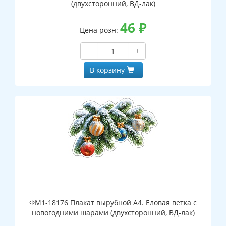
(двухсторонний, ВД-лак)
46
₽
Цена розн:
−
+
В корзину
ФМ1-18176 Плакат вырубной А4. Еловая ветка с
новогодними шарами (двухсторонний, ВД-лак)