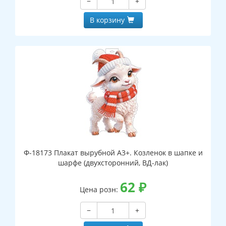
−
+
В корзину
Ф-18173 Плакат вырубной А3+. Козленок в шапке и
шарфе (двухсторонний, ВД-лак)
62
₽
Цена розн:
−
+