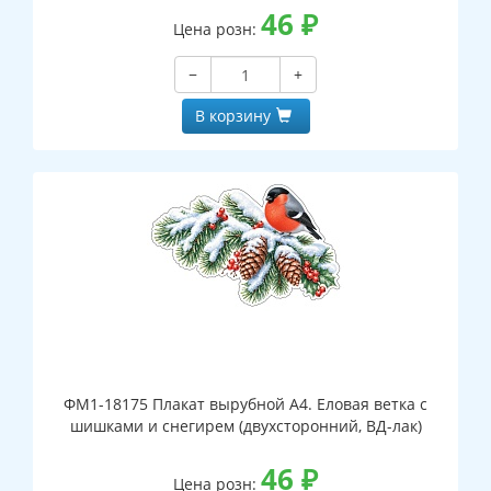
46
₽
Цена розн:
−
+
В корзину
ФМ1-18175 Плакат вырубной А4. Еловая ветка с
шишками и снегирем (двухсторонний, ВД-лак)
46
₽
Цена розн: