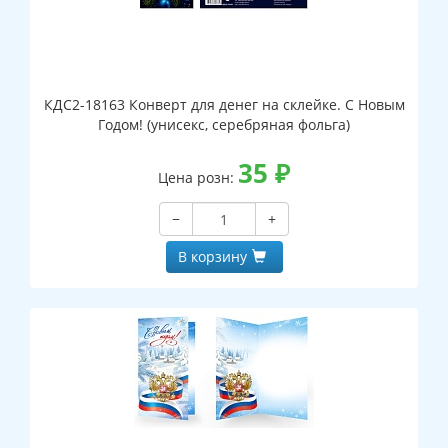
КДС2-18163 Конверт для денег на склейке. С Новым
Годом! (унисекс, серебряная фольга)
35
₽
Цена розн:
−
+
В корзину