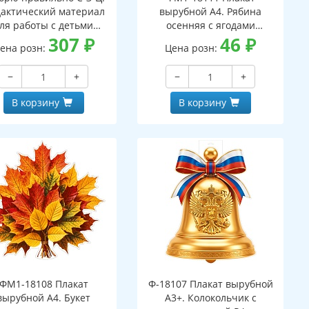
актический материал
вырубной А4. Рябина
ля работы с детьми
осенняя с ягодами
кольного и младшего
307
₽
(двухсторонний, ВД-лак)
46
₽
ена розн:
Цена розн:
льного возраста - 2-ое
изд.
−
+
−
+
В корзину
В корзину
ФМ1-18108 Плакат
Ф-18107 Плакат вырубной
вырубной А4. Букет
А3+. Колокольчик с