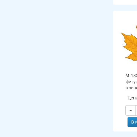
М-18
фигу
клен
(двухст
Цен
−
В 