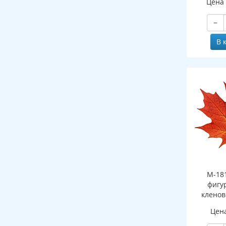
Цена
−
В 
М-18
фигу
клено
(двухст
Цен