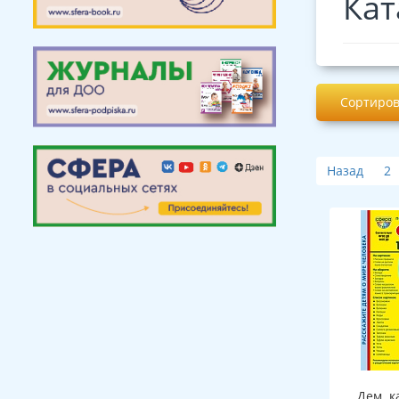
Кат
Сортиров
Назад
2
Дем. к