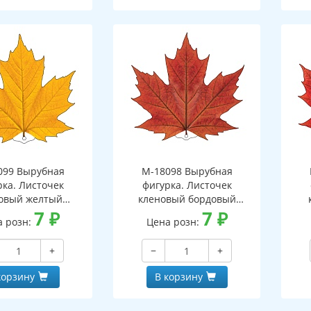
099 Вырубная
М-18098 Вырубная
рка. Листочек
фигурка. Листочек
овый желтый
кленовый бордовый
оронняя, ВД-лак)
7
₽
(двухсторонняя, ВД-лак)
7
₽
а розн:
Цена розн:
(д
+
−
+
корзину
В корзину