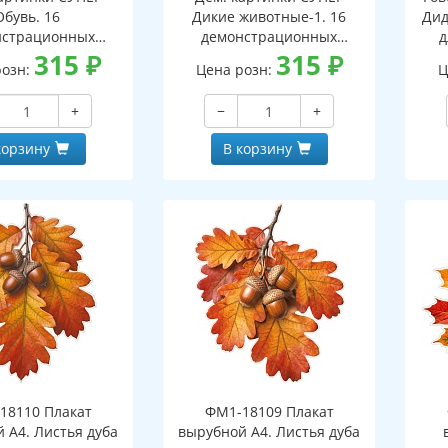
Обувь. 16
Дикие животные-1. 16
Дид
нстрационных
демонстрационных
д
ок с текстом В
315
₽
картинок с текстом В
315
₽
дош
розн:
Цена розн:
Ц
 (173х220 мм)
ПАПКЕ (173х220 мм)
шко
+
−
+
корзину
В корзину
18110 Плакат
ФМ1-18109 Плакат
 А4. Листья дуба
вырубной А4. Листья дуба