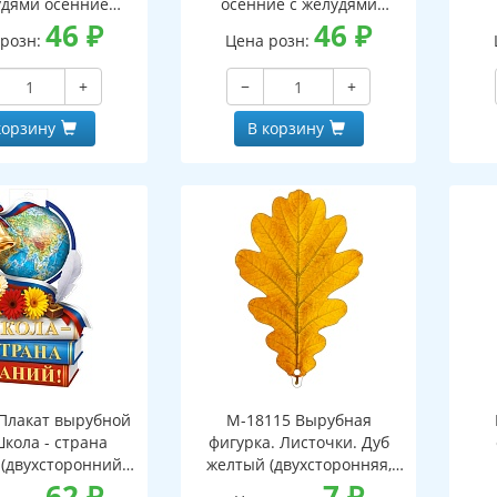
удями осенние
осенние с желудями
оронний, ВД-лак)
46
₽
(двухсторонний, ВД-лак)
46
₽
(д
 розн:
Цена розн:
+
−
+
корзину
В корзину
Плакат вырубной
М-18115 Вырубная
Школа - страна
фигурка. Листочки. Дуб
 (двухсторонний,
желтый (двухсторонняя,
ВД-лак)
62
₽
ВД-лак)
7
₽
(д