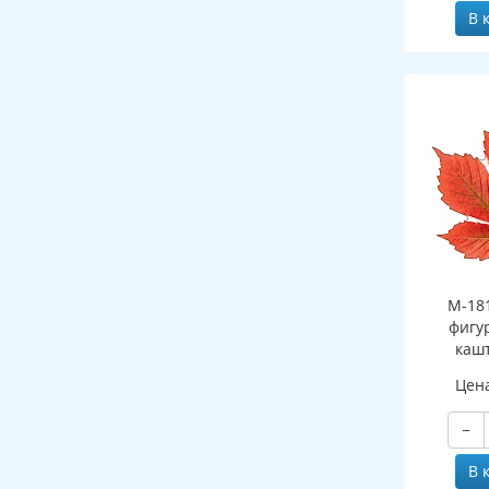
В 
М-18
фигу
каш
о
Цен
(двухст
−
В 