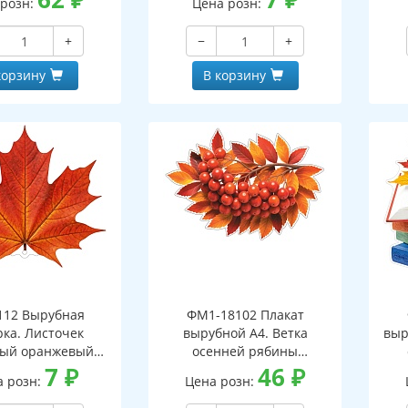
 розн:
Цена розн:
+
−
+
корзину
В корзину
112 Вырубная
ФМ1-18102 Плакат
рка. Листочек
вырубной А4. Ветка
выр
вый оранжевый
осенней рябины
оронняя, ВД-лак)
7
₽
(двухсторонний, ВД-лак)
46
₽
(д
а розн:
Цена розн: