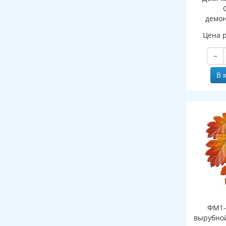
демо
картин
Цена 
ПАПКЕ
−
В 
ФМ1-
вырубной