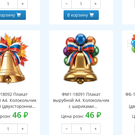
+
−
+
корзину
В корзину
18092 Плакат
ФМ1-18091 Плакат
ФБ-1
 А4. Колокольчик
вырубной А4. Колокольчик
й (двухсторонний,
с шариками
(д
вд-лак)
46
₽
(двухсторонний, ВД-лак)
46
₽
 розн:
Цена розн:
Ц
+
−
+