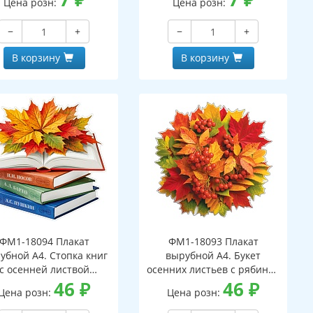
Цена розн:
Цена розн:
−
+
−
+
В корзину
В корзину
ФМ1-18094 Плакат
ФМ1-18093 Плакат
убной А4. Стопка книг
вырубной А4. Букет
с осенней листвой
осенних листьев с рябиной
вухсторонний, ВД-лак)
46
₽
(двухсторонний, ВД-лак)
46
₽
Цена розн:
Цена розн: