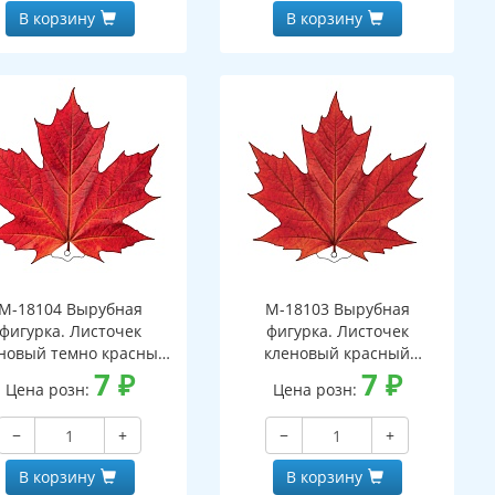
В корзину
В корзину
М-18104 Вырубная
М-18103 Вырубная
фигурка. Листочек
фигурка. Листочек
новый темно красный
кленовый красный
вухсторонняя, ВД-лак)
7
₽
(двухсторонняя, ВД-лак)
7
₽
Цена розн:
Цена розн:
−
+
−
+
В корзину
В корзину