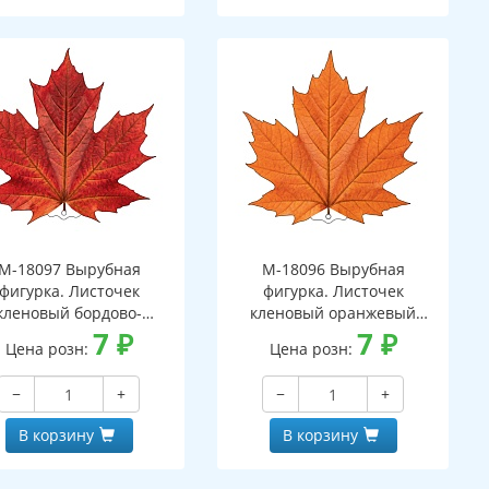
М-18097 Вырубная
М-18096 Вырубная
фигурка. Листочек
фигурка. Листочек
кленовый бордово-
кленовый оранжевый
оранжевый
7
₽
(двухсторонняя, ВД-лак)
7
₽
Цена розн:
Цена розн:
вухсторонняя, ВД-лак)
−
+
−
+
В корзину
В корзину