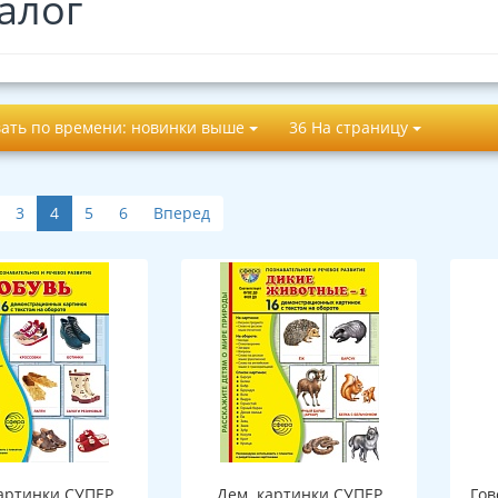
алог
ать по времени: новинки выше
36 На страницу
3
4
5
6
Вперед
артинки СУПЕР
Дем. картинки СУПЕР
Гов