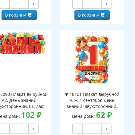
−
+
−
+
В корзину
В корзину
8090 Плакат вырубной
Ф-18101 Плакат вырубной
А2. День знаний
А3+. 1 сентября День
вухсторонний, ВД-лак)
знаний (двухсторонний,
102
₽
ВД-лак)
62
₽
ена розн:
Цена розн:
−
+
−
+