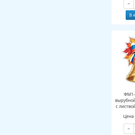
−
В 
ФМ1-
вырубной
с листво
Цена
−