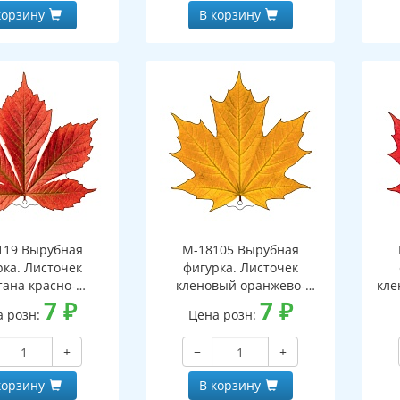
корзину
В корзину
119 Вырубная
М-18105 Вырубная
рка. Листочек
фигурка. Листочек
тана красно-
кленовый оранжево-
кле
ранжевый
7
₽
желтый (двухсторонняя,
7
₽
(д
а розн:
Цена розн:
оронняя, ВД-лак)
ВД-лак)
+
−
+
корзину
В корзину