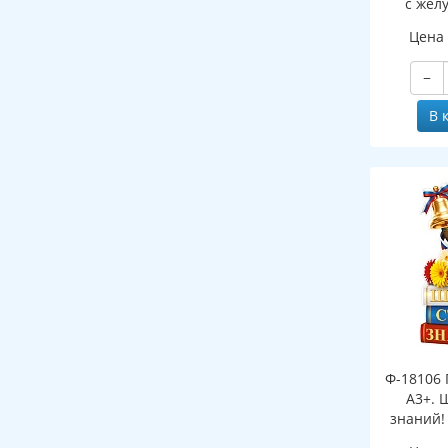
с жел
(двухст
Цена
−
В 
Ф-18106 
А3+. 
знаний!