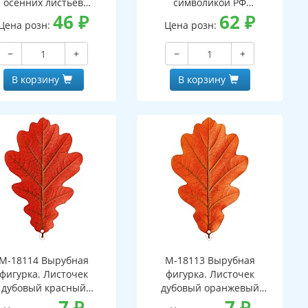
осенних листьев
символикой РФ
вухсторонний, ВД-лак)
46
₽
(двухсторонний, ВД-лак)
62
₽
Цена розн:
Цена розн:
−
+
−
+
В корзину
В корзину
М-18114 Вырубная
М-18113 Вырубная
фигурка. Листочек
фигурка. Листочек
дубовый красный
дубовый оранжевый
вухсторонняя, ВД-лак)
7
₽
(двухсторонняя, ВД-лак)
7
₽