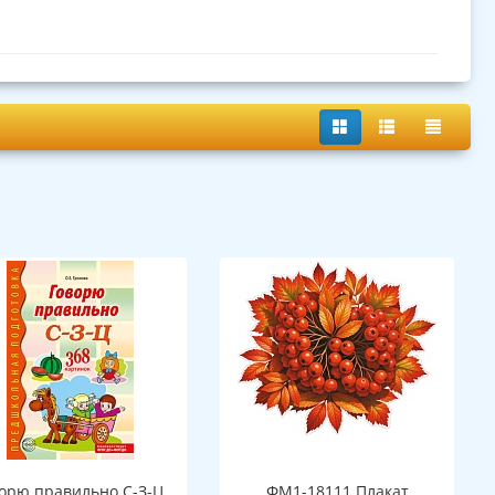
орю правильно С-З-Ц.
ФМ1-18111 Плакат