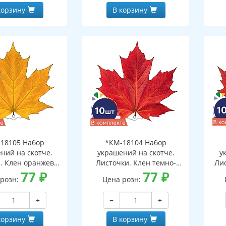
корзину
В корзину
18105 Набор
*КМ-18104 Набор
ний на скотче.
украшений на скотче.
у
. Клен оранжево-
Листочки. Клен темно-
Ли
10 шт. в наборе,
77
₽
красный (10 шт. в наборе,
77
₽
 розн:
Цена розн:
ронняя, ВД-лак)
двухсторонняя, ВД-лак)
дв
+
−
+
корзину
В корзину