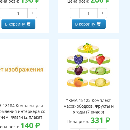
ена розн:
Цена розн:
−
+
−
+
В корзину
В корзину
*КМА-18123 Комплект
Б-18184 Комплект для
масок-ободков. Фрукты и
рмления интерьера со
ягоды (7 видов)
тчем. Флаги (2 плаката
331
₽
Цена розн:
А3)
140
₽
ена розн: