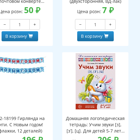
почтовом конверте
(двухсторонняя, ВД-лак)
верт, письмо с текстом
50
₽
7
₽
Цена розн:
Цена розн:
аскраской на обороте,
вырубная фигурка)
−
+
−
+
В корзину
В корзину
2-18199 Гирлянда на
Домашняя логопедическая
ити. С Новым годом!
тетрадь: Учим звуки [з],
флажки, 12 деталей)
[з’], [ц]. Для детей 5-7 лет -
196
₽
3-е изд.
206
₽