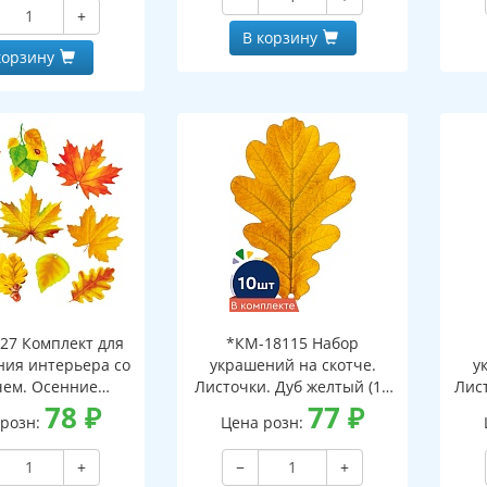
и клеевым клапаном)
+
В корзину
корзину
27 Комплект для
*КМ-18115 Набор
ия интерьера со
украшений на скотче.
у
чем. Осенние
Листочки. Дуб желтый (10
Лист
ки-1 (10 видов)
78
₽
шт. в наборе,
77
₽
 розн:
Цена розн:
двухсторонняя, ВД-лак)
дв
+
−
+