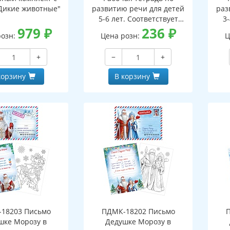
Дикие животные"
развитию речи для детей
раз
5-6 лет. Соответствует
3-
979
₽
ФГОС ДО - 3-е изд. испр.
236
₽
ФГО
розн:
Цена розн:
Ц
+
−
+
корзину
В корзину
18203 Письмо
ПДМК-18202 Письмо
шке Морозу в
Дедушке Морозу в