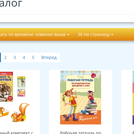
алог
ать по времени: новинки выше
36 На страницу
2
3
4
5
Вперед
ный комплект с
Рабочая тетрадь по