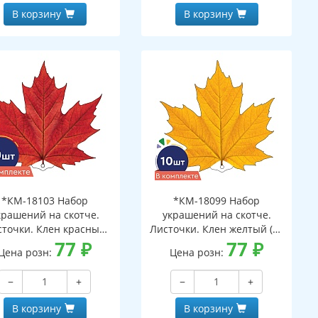
В корзину
В корзину
*КМ-18103 Набор
*КМ-18099 Набор
крашений на скотче.
украшений на скотче.
сточки. Клен красный
Листочки. Клен желтый (10
(10 шт. в наборе,
77
₽
шт. в наборе,
77
₽
Цена розн:
Цена розн:
ухсторонняя, ВД-лак)
двухсторонняя, ВД-лак)
−
+
−
+
В корзину
В корзину