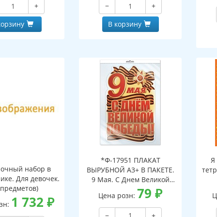
+
−
+
корзину
В корзину
*Ф-17951 ПЛАКАТ
Я
очный набор в
ВЫРУБНОЙ А3+ В ПАКЕТЕ.
тетр
ике. Для девочек.
9 Мая. С Днем Великой
 предметов)
Победы! (двухсторонний,
79
₽
Цена розн:
Ц
1 732
₽
ВД-лак, в индивидуальной
зн:
упаковке, с европодвесом
−
+