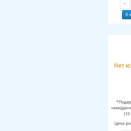
−
В 
*Подар
чемоданч
(10
Цена ро