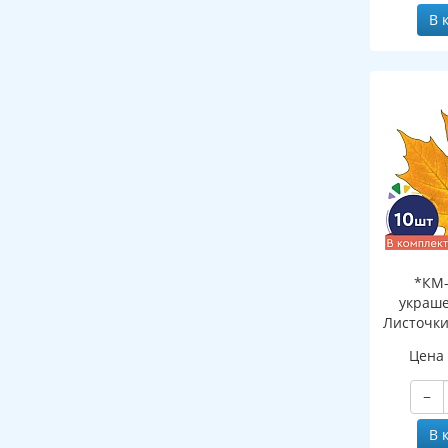
В 
*КМ-
украше
Листочки
желтый (
Цена
двухсто
−
В 