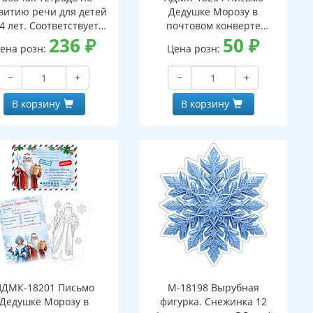
витию речи для детей
Дедушке Морозу в
4 лет. Соответствует
почтовом конверте
С ДО - 3-е изд. испр.
236
₽
(конверт, письмо с текстом
50
₽
ена розн:
Цена розн:
и раскраской на обороте,
вырубная фигурка)
−
+
−
+
В корзину
В корзину
ПДМК-18201 Письмо
М-18198 Вырубная
Дедушке Морозу в
фигурка. Снежинка 12