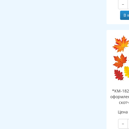
−
В 
*КМ-182
оформлен
скот
листоч
Цена
−