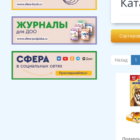
Кат
Сортиров
Назад
1
Подароч