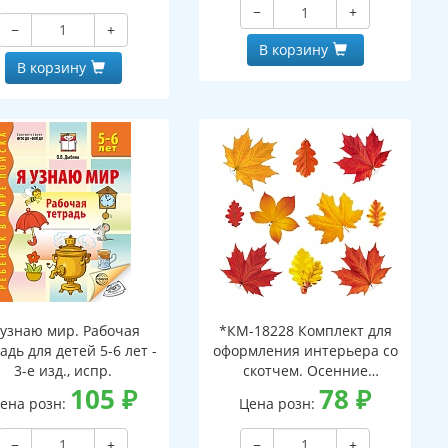
−
+
−
+
В корзину
В корзину
 узнаю мир. Рабочая
*КМ-18228 Комплект для
адь для детей 5-6 лет -
оформления интерьера со
3-е изд., испр.
скотчем. Осенние
105
₽
листочки-2 (10 видов)
78
₽
ена розн:
Цена розн:
−
+
−
+