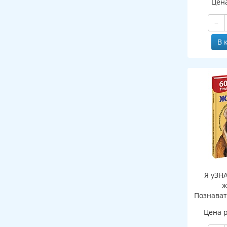
Цен
−
В 
Я уЗН
ж
Познават
де
Цена 