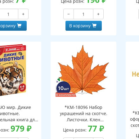
а розн:
Цена розн:
Ц
+
−
+
корзину
В корзину
АЮ мир. Дикие
*КМ-18096 Набор
*К
ивотные.
украшений на скотче.
офо
ельная книга для
Листочки. Клен
ско
тей 4-8 лет
979
₽
оранжевый (10 шт. в
77
₽
розн:
Цена розн:
наборе, двухсторонний,
Ц
ВД-лак)