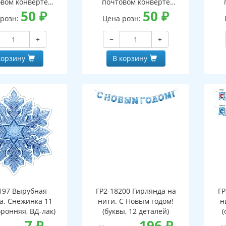
вом конверте
почтовом конверте
 письмо с текстом
50
₽
(конверт, письмо с текстом
50
₽
(кон
 розн:
Цена розн:
ской на обороте,
и раскраской на обороте,
и р
бная фигурка)
вырубная фигурка)
+
−
+
корзину
В корзину
197 Вырубная
ГР2-18200 Гирлянда на
ГР
а. Снежинка 11
нити. С Новым годом!
н
оронняя, ВД-лак)
(буквы, 12 деталей)
(
7
₽
196
₽