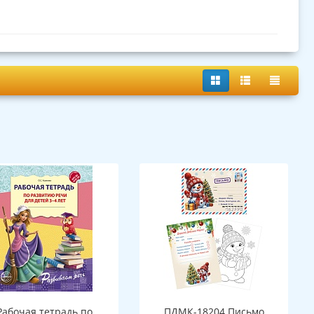
Рабочая тетрадь по
ПДМК-18204 Письмо