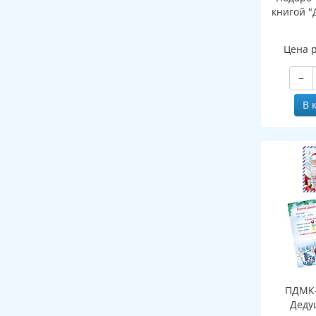
книгой "
Цена 
−
В 
ПДМК-
Деду