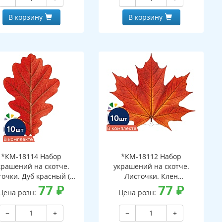
В корзину
В корзину
*КМ-18114 Набор
*КМ-18112 Набор
крашений на скотче.
украшений на скотче.
очки. Дуб красный (10
Листочки. Клен
шт. в наборе,
77
₽
оранжевый (10 шт. в
77
₽
Цена розн:
Цена розн:
ухсторонняя, ВД-лак)
наборе, двухсторонняя, ВД-
лак)
−
+
−
+