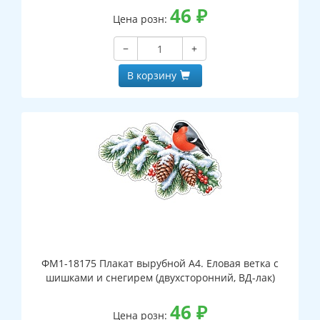
46
₽
Цена розн:
−
+
В корзину
ФМ1-18175 Плакат вырубной А4. Еловая ветка с
шишками и снегирем (двухсторонний, ВД-лак)
46
₽
Цена розн: