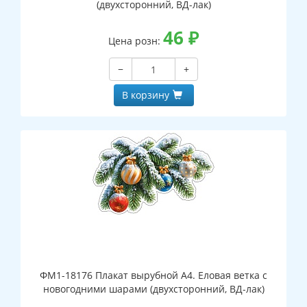
(двухсторонний, ВД-лак)
46
₽
Цена розн:
−
+
В корзину
ФМ1-18176 Плакат вырубной А4. Еловая ветка с
новогодними шарами (двухсторонний, ВД-лак)