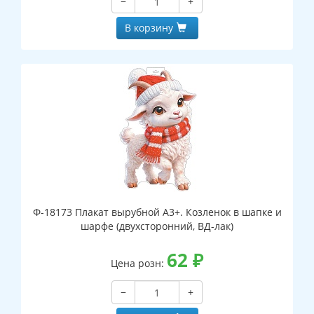
−
+
В корзину
Ф-18173 Плакат вырубной А3+. Козленок в шапке и
шарфе (двухсторонний, ВД-лак)
62
₽
Цена розн:
−
+