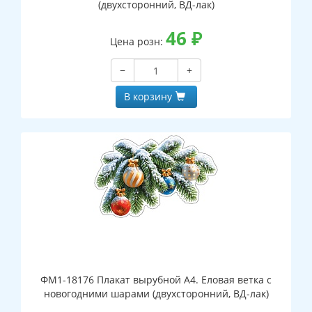
(двухсторонний, ВД-лак)
46
₽
Цена розн:
−
+
В корзину
ФМ1-18176 Плакат вырубной А4. Еловая ветка с
новогодними шарами (двухсторонний, ВД-лак)