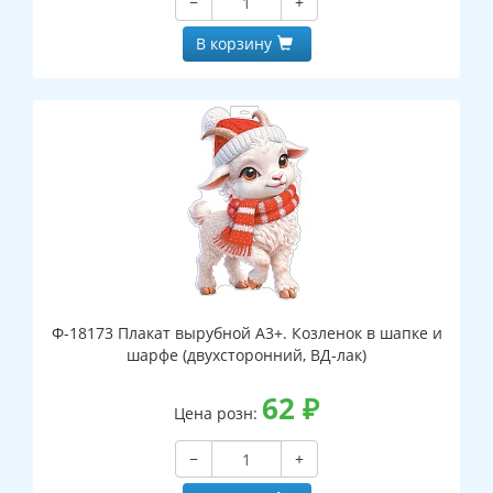
−
+
В корзину
Ф-18173 Плакат вырубной А3+. Козленок в шапке и
шарфе (двухсторонний, ВД-лак)
62
₽
Цена розн:
−
+