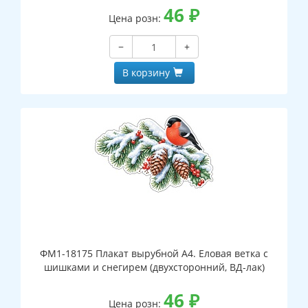
46
₽
Цена розн:
−
+
В корзину
ФМ1-18175 Плакат вырубной А4. Еловая ветка с
шишками и снегирем (двухсторонний, ВД-лак)
46
₽
Цена розн: