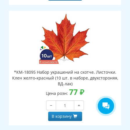
*КМ-18095 Набор украшений на скотче. Листочки.
Клен желто-красный (10 шт. в наборе, двухстороняя,
ВД-лак)
77
₽
Цена розн:
−
+
В корзину