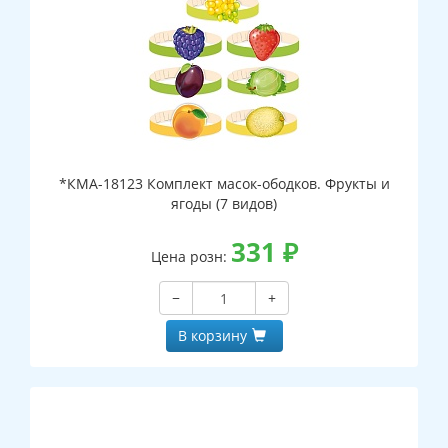
*КМА-18123 Комплект масок-ободков. Фрукты и
ягоды (7 видов)
331
₽
Цена розн:
−
+
В корзину