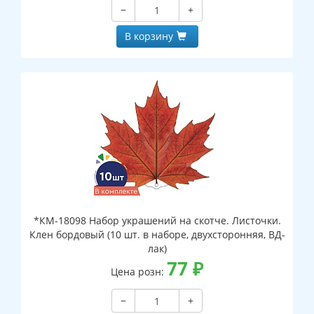
−
+
В корзину
*КМ-18098 Набор украшений на скотче. Листочки.
Клен бордовый (10 шт. в наборе, двухсторонняя, ВД-
лак)
77
₽
Цена розн:
−
+