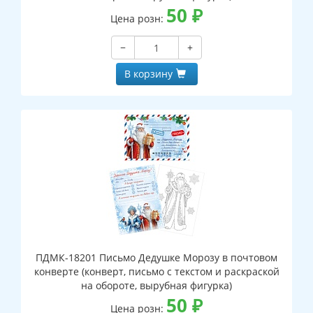
50
₽
Цена розн:
−
+
В корзину
ПДМК-18201 Письмо Дедушке Морозу в почтовом
конверте (конверт, письмо с текстом и раскраской
на обороте, вырубная фигурка)
50
₽
Цена розн: