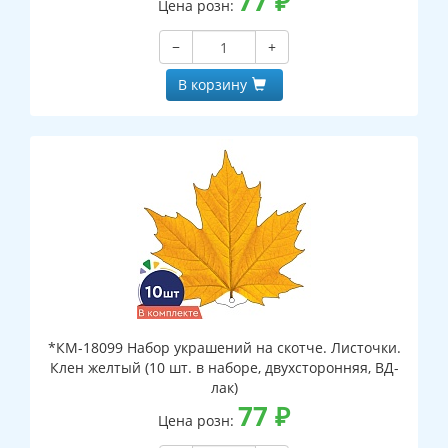
77
₽
Цена розн:
−
+
В корзину
*КМ-18099 Набор украшений на скотче. Листочки.
Клен желтый (10 шт. в наборе, двухсторонняя, ВД-
лак)
77
₽
Цена розн: