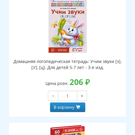
Домашняя логопедическая тетрадь: Учим звуки [з],
[з’], [ц]. Для детей 5-7 лет - 3-е изд.
206
₽
Цена розн:
−
+
В корзину