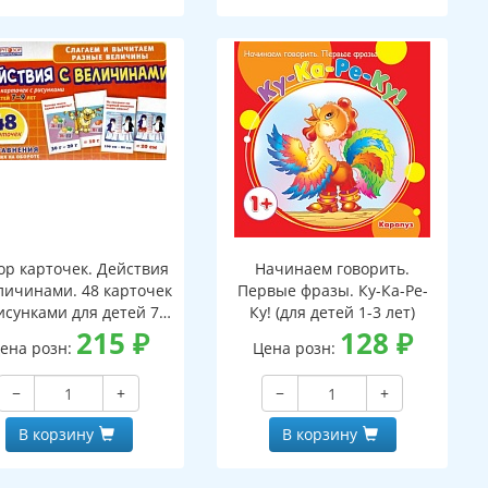
ор карточек. Действия
Начинаем говорить.
личинами. 48 карточек
Первые фразы. Ку-Ка-Ре-
исунками для детей 7-
Ку! (для детей 1-3 лет)
лет. 24 уравнения с
215
₽
128
₽
ена розн:
Цена розн:
аданиями на обороте
−
+
−
+
В корзину
В корзину