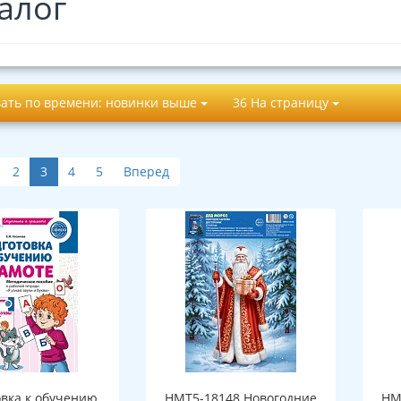
алог
ать по времени: новинки выше
36 На страницу
2
3
4
5
Вперед
овка к обучению
НМТ5-18148 Новогодние
НМ