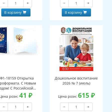
−
+
−
+
В корзину
В корзину
Ф1-18159 Открытка
Дошкольное воспитание
роформата. С Новым
2026 № 7 (июль)
годом! С Российской
мволикой. Без текста
41
₽
615
₽
Цена розн:
Цена розн:
серебряная фольга)
−
+
−
+