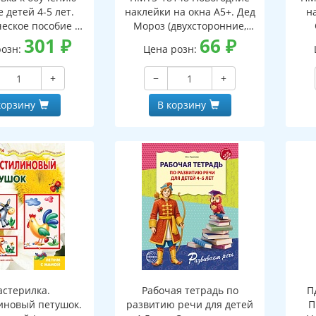
 детей 4-5 лет.
наклейки на окна А5+. Дед
н
еское пособие к
Мороз (двухсторонние,
тетради "Я узнаю
301
₽
видны с обеих сторон,
66
₽
(дв
розн:
Цена розн:
ки и буквы"
многоразовые)
+
−
+
корзину
В корзину
стерилка.
Рабочая тетрадь по
П
иновый петушок.
развитию речи для детей
П