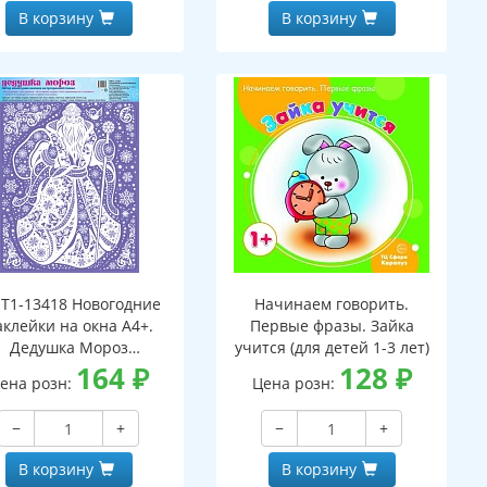
В корзину
В корзину
Т1-13418 Новогодние
Начинаем говорить.
аклейки на окна А4+.
Первые фразы. Зайка
Дедушка Мороз
учится (для детей 1-3 лет)
(пластизоль,
164
₽
128
₽
ена розн:
Цена розн:
многоразовые)
−
+
−
+
В корзину
В корзину