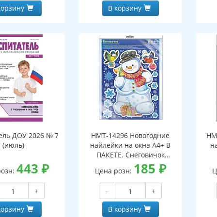
корзину
В корзину
ель ДОУ 2026 № 7
НМТ-14296 Новогодние
НМ
(июль)
найлейки на окна А4+ В
н
ПАКЕТЕ. Снеговичок
443
₽
(серебряная
185
₽
розн:
Цена розн:
Ц
металлизация,
многоразовые)
+
−
+
корзину
В корзину