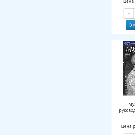
Цена
−
В 
Му
руково
Цена 