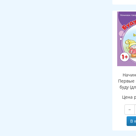
Начин
Первые 
буду (д
Цена 
−
В 