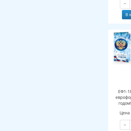
−
В 
ЕФ1-1
еврофо
годом
символи
Цена
(сере
−