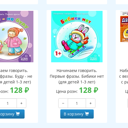
аем говорить.
Начинаем говорить.
Наб
фразы. Буду - не
Первые фразы. Бибики нет
с ве
ля детей 1-3 лет)
(для детей 1-3 лет)
с р
128
₽
128
₽
9
розн:
Цена розн:
Ц
з
+
−
+
корзину
В корзину