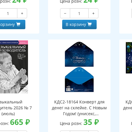
 розн:
Цена розн:
+
−
+
корзину
В корзину
зыкальный
КДС2-18164 Конверт для
КД
дитель 2026 № 7
денег на склейке. С Новым
дене
(июль)
Годом! (унисекс,
665
₽
серебряная фольга)
35
₽
розн:
Цена розн: