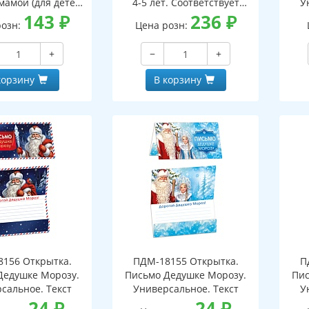
мамой (для детей
4-5 лет. Соответствует
У
5-7 лет)
143
₽
ФГОС ДО - 3-е изд испр.
236
₽
розн:
Цена розн:
+
−
+
корзину
В корзину
156 Открытка.
ПДМ-18155 Открытка.
П
Дедушке Морозу.
Письмо Дедушке Морозу.
Пис
сальное. Текст
Универсальное. Текст
У
24
₽
24
₽