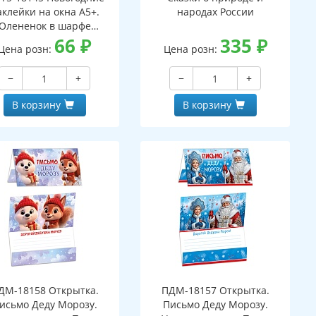
аклейки на окна А5+.
народах России
Олененок в шарфе
ухсторонние, видны с
66
₽
335
₽
Цена розн:
Цена розн:
обеих сторон,
многоразовые)
−
+
−
+
В корзину
В корзину
ДМ-18158 Открытка.
ПДМ-18157 Открытка.
исьмо Деду Морозу.
Письмо Деду Морозу.