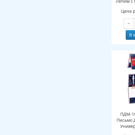
Лепим с 
Цена 
−
В 
ПДМ-18
Письмо 
Универ