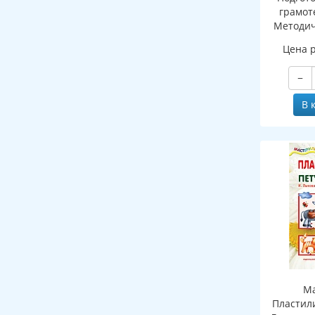
грамоте
Методич
рабочей 
Цена 
зву
−
В 
Ма
Пластил