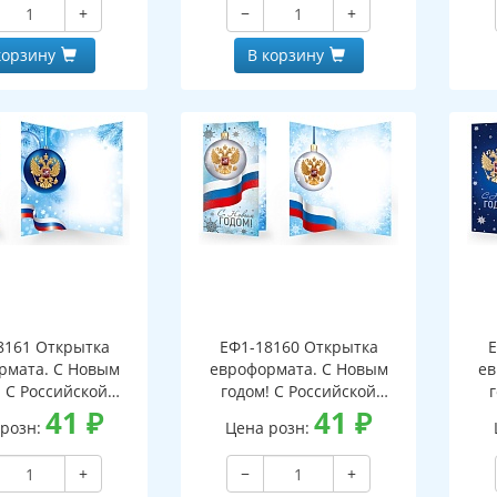
+
−
+
корзину
В корзину
8161 Открытка
ЕФ1-18160 Открытка
Е
рмата. С Новым
евроформата. С Новым
ев
! С Российской
годом! С Российской
кой. Без текста
41
₽
символикой. Без текста
41
₽
си
 розн:
Цена розн:
бряная фольга)
(серебряная фольга)
(
+
−
+