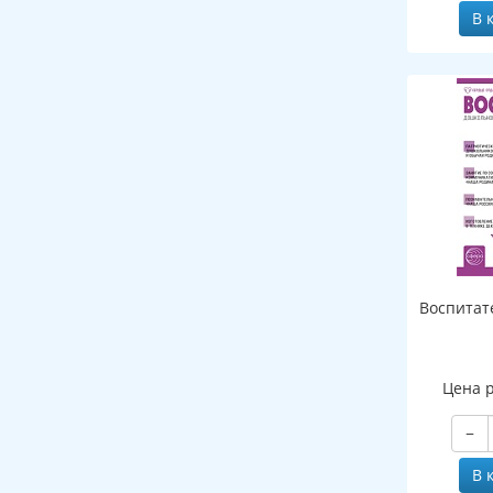
В 
Воспитат
Цена 
−
В 