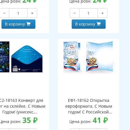
Цена розн:
Цена розн:
−
+
−
+
В корзину
В корзину
С2-18163 Конверт для
ЕФ1-18162 Открытка
г на склейке. С Новым
евроформата. С Новым
Годом! (унисекс,
годом! С Российской
серебряная фольга)
35
₽
символикой. Без текста
41
₽
Цена розн:
Цена розн:
(серебряная фольга)