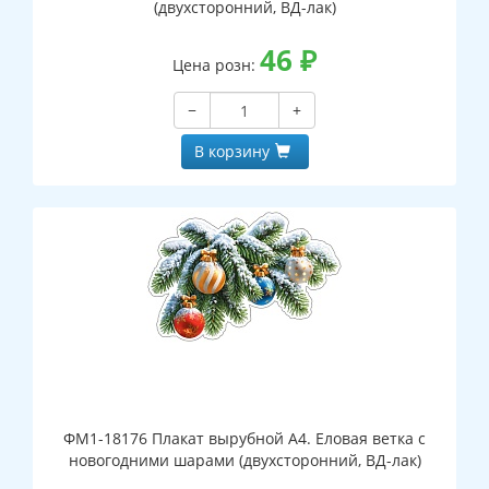
(двухсторонний, ВД-лак)
46
₽
Цена розн:
−
+
В корзину
ФМ1-18176 Плакат вырубной А4. Еловая ветка с
новогодними шарами (двухсторонний, ВД-лак)