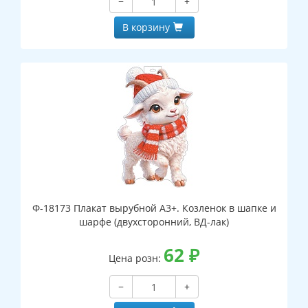
−
+
В корзину
Ф-18173 Плакат вырубной А3+. Козленок в шапке и
шарфе (двухсторонний, ВД-лак)
62
₽
Цена розн:
−
+