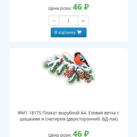
46
₽
Цена розн:
−
+
В корзину
ФМ1-18175 Плакат вырубной А4. Еловая ветка с
шишками и снегирем (двухсторонний, ВД-лак)
46
₽
Цена розн: